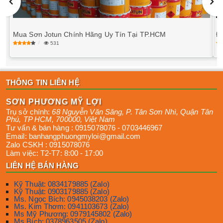
Mua Sơn Jotun Chính Hãng Uy Tín Tại TP.HCM
Độ
531
THÔNG TIN LIÊN HỆ
SƠN PHƯƠNG MỸ LỢI
Trụ sở chính:
68 Nguyễn Văn Săng, P. Tân Sơn Nhì
,
Quận Tân
Phú
,
TP HCM
,
700000
,
Việt Nam
Tư vấn & bán hàng :
0915078076
-
0703446967
Email:
banhangphuongmyloi@gmail.com
Zalo CSKH :
0915078076
Làm việc:
T2-T7: 8:00 - 17:00
LIÊN HỆ BÁN HÀNG
Kỹ Thuật: 0834179885 (Zalo)
Kỹ Thuật: 0903179885 (Zalo)
Ms. Ngọc Bích: 0945038203 (Zalo)
Ms. Kim Thơm: 0941103673 (Zalo)
Ms Mỹ Phương: 0979145802 (Zalo)
Ms Bích: 0378963505 (Zalo)