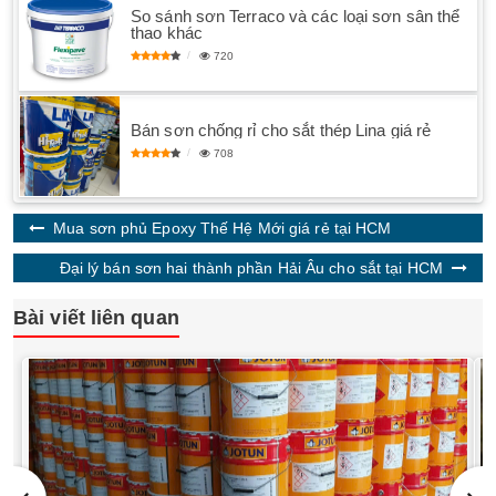
So sánh sơn Terraco và các loại sơn sân thể
thao khác
720
Bán sơn chống rỉ cho sắt thép Lina giá rẻ
708
Mua sơn phủ Epoxy Thế Hệ Mới giá rẻ tại HCM
Đại lý bán sơn hai thành phần Hải Âu cho sắt tại HCM
Bài viết liên quan