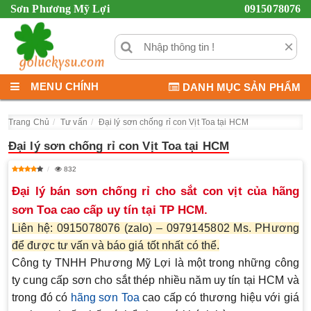
Sơn Phương Mỹ Lợi
0915078076
×
MENU CHÍNH
DANH MỤC SẢN PHẨM
Trang Chủ
Tư vấn
Đại lý sơn chống rỉ con Vịt Toa tại HCM
Đại lý sơn chống rỉ con Vịt Toa tại HCM
832
Đại lý bán sơn chống rỉ cho sắt con vịt của hãng
sơn Toa cao cấp uy tín tại TP HCM.
Liên hệ: 0915078076 (zalo) – 0979145802 Ms. PHương
để được tư vấn và báo giá tốt nhất có thể.
Công ty TNHH Phương Mỹ Lợi
là một trong những công
ty cung cấp sơn cho sắt thép nhiều năm uy tín tại HCM và
trong đó có
hãng sơn Toa
cao cấp có thương hiệu với giá