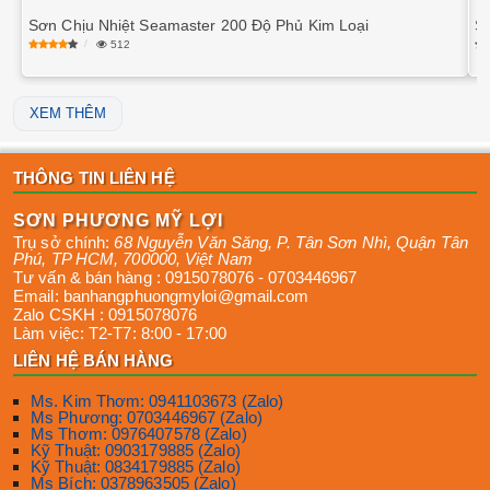
Sơn Chịu Nhiệt Seamaster 200 Độ Phủ Kim Loại
S
512
XEM THÊM
THÔNG TIN LIÊN HỆ
SƠN PHƯƠNG MỸ LỢI
Trụ sở chính:
68 Nguyễn Văn Săng, P. Tân Sơn Nhì
,
Quận Tân
Phú
,
TP HCM
,
700000
,
Việt Nam
Tư vấn & bán hàng :
0915078076
-
0703446967
Email:
banhangphuongmyloi@gmail.com
Zalo CSKH :
0915078076
Làm việc:
T2-T7: 8:00 - 17:00
LIÊN HỆ BÁN HÀNG
Ms. Kim Thơm: 0941103673 (Zalo)
Ms Phương: 0703446967 (Zalo)
Ms Thơm: 0976407578 (Zalo)
Kỹ Thuật: 0903179885 (Zalo)
Kỹ Thuật: 0834179885 (Zalo)
Ms Bích: 0378963505 (Zalo)