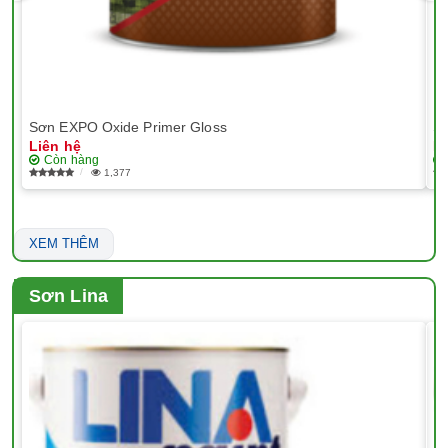
Sơn EXPO Oxide Primer Gloss
Sơ
Liên hệ
Li
Còn hàng
1,377
XEM THÊM
Sơn Lina