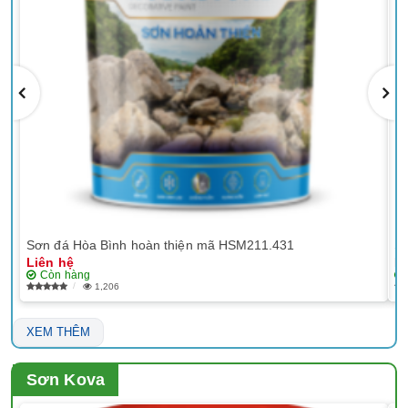
Sơn đá Hòa Bình hoàn thiện mã HSM211.431
Sơ
Liên hệ
Li
Còn hàng
1,206
XEM THÊM
Sơn Kova