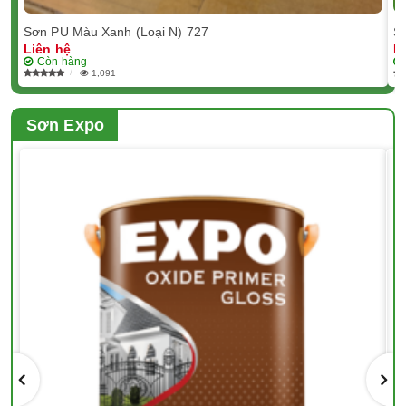
Sơn PU Màu Xanh (Loại N) 727
Sơ
Liên hệ
L
Còn hàng
1,091
Sơn Expo