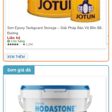
Sơn Epoxy Tankguard Storage – Giải Pháp Bảo Vệ Bồn Bể,
Sơ
Li
Đường
Liên hệ
Còn hàng
1,258
XEM THÊM
Sơn giả đá