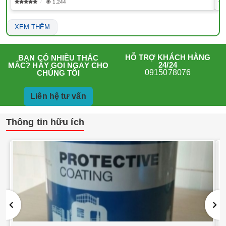
1,244
XEM THÊM
HỖ TRỢ KHÁCH HÀNG
BẠN CÓ NHIỀU THẮC
24/24
MẮC? HÃY GỌI NGAY CHO
0915078076
CHÚNG TÔI
Liên hệ tư vấn
Thông tin hữu ích