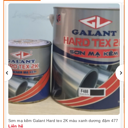
Sơn mạ kẽm Galant Hard tex 2K màu xanh dương đậm 477
Sơ
Liên hệ
Li