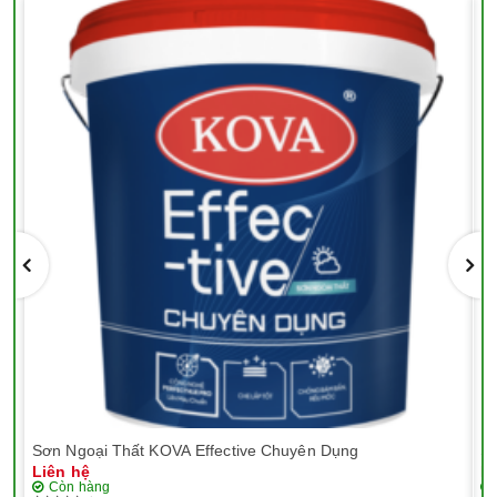
Sơn Ngoại Thất KOVA Effective Chuyên Dụng
Sơ
Liên hệ
Li
Còn hàng