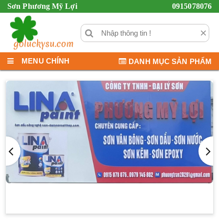
Sơn Phương Mỹ Lợi
0915078076
×
MENU CHÍNH
DANH MỤC SẢN PHẨM