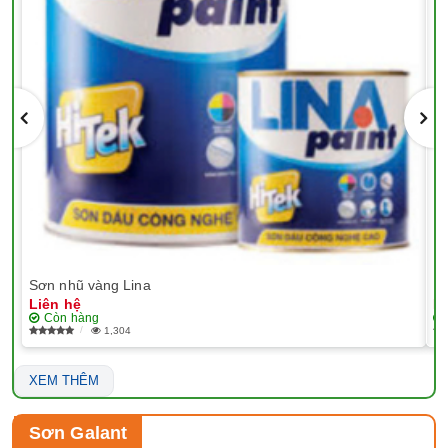
Sơn nhũ vàng Lina
EP
Liên hệ
Li
Còn hàng
1,304
XEM THÊM
Sơn Galant