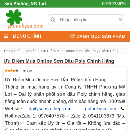
Sơn Phương Mỹ Lợi
0915078076
×
MENU CHÍNH
DANH MỤC SẢN PHẨM
Trang Chủ
Tư vấn
Ưu Điểm Mua Online Sơn Dầu Poly Chính Hãng
Ưu Điểm Mua Online Sơn Dầu Poly Chính Hãng
640
Ưu Điểm Mua Online Sơn Dầu Poly Chính Hãng
Thông tin mua hàng uy tín:
Công ty TNHH Phương Mỹ
Lợi
– Đại lý phân phối
sơn dầu Poly chính hãng
, giao
hàng toàn quốc nhanh chóng, đảm bảo hàng mới 100%.🌐
Website:
dailysonsatthep.com
–
goluckysu.com
📞
Hotline/Zalo 1:
0976407578
–
Zalo 2:
0941103673 (Ms.
Thơm)
✅
Cam kết:
Uy tín – Giá tốt – Không lừa đảo –