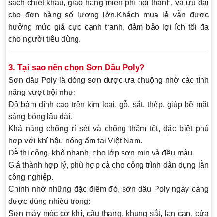
sách chiết khấu
,
giao hàng miễn phí nội thành
, và
ưu đãi
cho đơn hàng số lượng lớn
.Khách mua lẻ vẫn được
hưởng
mức giá cực cạnh tranh
, đảm bảo lợi ích tối đa
cho người tiêu dùng.
3. Tại sao nên chọn Sơn Dầu Poly?
Sơn dầu Poly là dòng sơn được ưa chuộng nhờ các
tính
năng vượt trội
như:
Độ bám dính cao
trên kim loại, gỗ, sắt, thép, giúp bề mặt
sáng bóng lâu dài.
Khả năng chống rỉ sét và chống thấm tốt
, đặc biệt phù
hợp với khí hậu nóng ẩm tại Việt Nam.
Dễ thi công
, khô nhanh, cho lớp sơn mịn và đều màu.
Giá thành hợp lý
, phù hợp cả cho công trình dân dụng lẫn
công nghiệp.
Chính nhờ những đặc điểm đó, sơn dầu Poly ngày càng
được dùng nhiều trong:
Sơn máy móc cơ khí, cầu thang, khung sắt, lan can, cửa