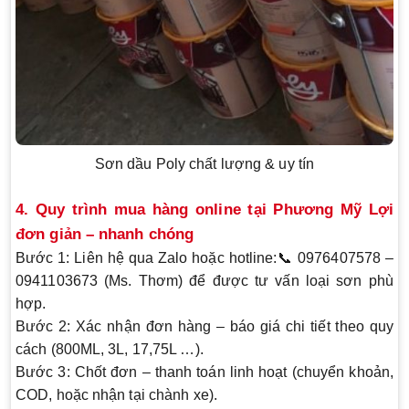
Sơn dầu Poly chất lượng & uy tín
4. Quy trình mua hàng online tại Phương Mỹ Lợi
đơn giản – nhanh chóng
Bước 1:
Liên hệ qua Zalo hoặc hotline:📞
0976407578 –
0941103673 (Ms. Thơm)
để được tư vấn loại sơn phù
hợp.
Bước 2:
Xác nhận đơn hàng – báo giá chi tiết theo quy
cách (800ML, 3L, 17,75L …).
Bước 3:
Chốt đơn – thanh toán linh hoạt (chuyển khoản,
COD, hoặc nhận tại chành xe).