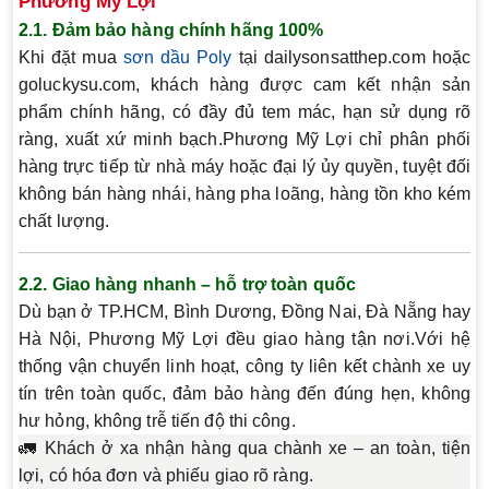
Phương Mỹ Lợi
2.1. Đảm bảo hàng chính hãng 100%
Khi đặt mua
sơn dầu Poly
tại
dailysonsatthep.com
hoặc
goluckysu.com
, khách hàng được cam kết nhận
sản
phẩm chính hãng
, có đầy đủ tem mác, hạn sử dụng rõ
ràng, xuất xứ minh bạch.Phương Mỹ Lợi chỉ phân phối
hàng trực tiếp từ nhà máy hoặc đại lý ủy quyền, tuyệt đối
không bán hàng nhái, hàng pha loãng, hàng tồn kho kém
chất lượng
.
2.2. Giao hàng nhanh – hỗ trợ toàn quốc
Dù bạn ở
TP.HCM, Bình Dương, Đồng Nai, Đà Nẵng hay
Hà Nội
, Phương Mỹ Lợi đều
giao hàng tận nơi
.Với hệ
thống vận chuyển linh hoạt, công ty
liên kết chành xe uy
tín
trên toàn quốc, đảm bảo hàng đến đúng hẹn, không
hư hỏng, không trễ tiến độ thi công.
🚛 Khách ở xa nhận hàng qua chành xe – an toàn, tiện
lợi, có hóa đơn và phiếu giao rõ ràng.