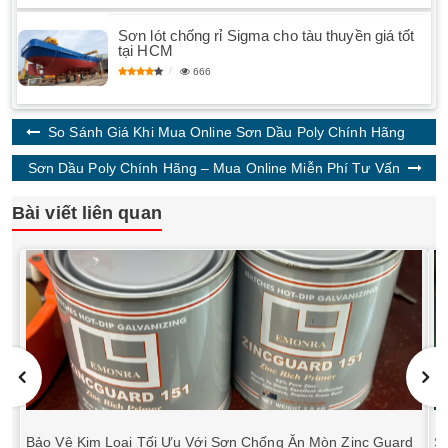
Sơn lót chống rỉ Sigma cho tàu thuyền giá tốt
tại HCM
666
So Sánh Giá Khi Mua Online Sơn Dầu Poly Chính Hãng
Sơn Dầu Poly Chính Hãng – Mua Online Miễn Phí Tư Vấn
Bài viết liên quan
Bảo Vệ Kim Loại Tối Ưu Với Sơn Chống Ăn Mòn Zinc Guard
S