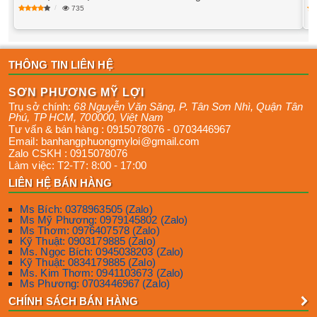
735
THÔNG TIN LIÊN HỆ
SƠN PHƯƠNG MỸ LỢI
Trụ sở chính:
68 Nguyễn Văn Săng, P. Tân Sơn Nhì
,
Quận Tân
Phú
,
TP HCM
,
700000
,
Việt Nam
Tư vấn & bán hàng :
0915078076
-
0703446967
Email:
banhangphuongmyloi@gmail.com
Zalo CSKH :
0915078076
Làm việc:
T2-T7: 8:00 - 17:00
LIÊN HỆ BÁN HÀNG
Ms Bích: 0378963505 (Zalo)
Ms Mỹ Phương: 0979145802 (Zalo)
Ms Thơm: 0976407578 (Zalo)
Kỹ Thuật: 0903179885 (Zalo)
Ms. Ngọc Bích: 0945038203 (Zalo)
Kỹ Thuật: 0834179885 (Zalo)
Ms. Kim Thơm: 0941103673 (Zalo)
Ms Phương: 0703446967 (Zalo)
CHÍNH SÁCH BÁN HÀNG