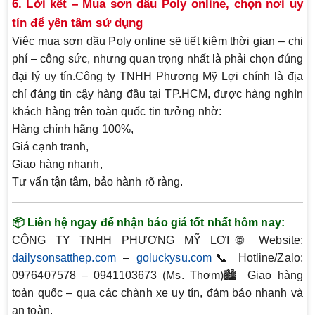
6. Lời kết – Mua sơn dầu Poly online, chọn nơi uy
tín để yên tâm sử dụng
Việc mua sơn dầu Poly online sẽ
tiết kiệm thời gian – chi
phí – công sức
, nhưng quan trọng nhất là
phải chọn đúng
đại lý uy tín
.
Công ty TNHH Phương Mỹ Lợi
chính là địa
chỉ đáng tin cậy hàng đầu tại TP.HCM, được hàng nghìn
khách hàng trên toàn quốc tin tưởng nhờ:
Hàng chính hãng 100%
,
Giá cạnh tranh
,
Giao hàng nhanh
,
Tư vấn tận tâm, bảo hành rõ ràng
.
📦
Liên hệ ngay để nhận báo giá tốt nhất hôm nay:
CÔNG TY TNHH PHƯƠNG MỸ LỢI
🌐 Website:
dailysonsatthep.com
–
goluckysu.com
📞
Hotline/Zalo:
0976407578 – 0941103673 (Ms. Thơm)🏙️ Giao hàng
toàn quốc – qua các
chành xe uy tín
, đảm bảo nhanh và
an toàn.