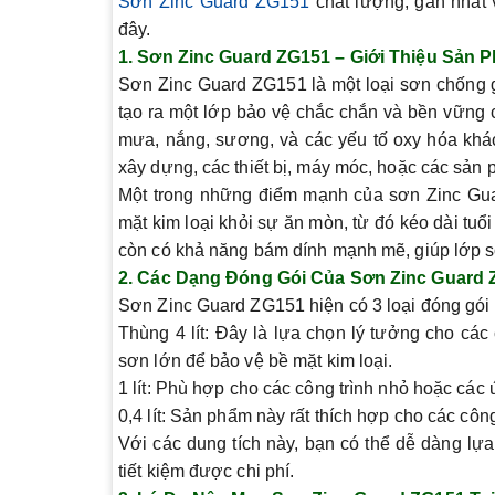
Sơn Zinc Guard ZG151
chất lượng, gần nhất 
đây.
1.
Sơn Zinc Guard ZG151 – Giới Thiệu Sản
Sơn Zinc Guard ZG151 là một loại sơn chống g
tạo ra một lớp bảo vệ chắc chắn và bền vững ch
mưa, nắng, sương, và các yếu tố oxy hóa khác
xây dựng, các thiết bị, máy móc, hoặc các sản 
Một trong những điểm mạnh của sơn Zinc Gua
mặt kim loại khỏi sự ăn mòn, từ đó kéo dài tuổi 
còn có khả năng bám dính mạnh mẽ, giúp lớp sơ
2.
Các Dạng Đóng Gói Của Sơn Zinc Guard 
Sơn Zinc Guard ZG151 hiện có 3 loại đóng gói
Thùng 4 lít:
Đây là lựa chọn lý tưởng cho các
sơn lớn để bảo vệ bề mặt kim loại.
1 lít:
Phù hợp cho các công trình nhỏ hoặc các ứ
0,4 lít:
Sản phẩm này rất thích hợp cho các công t
Với các dung tích này, bạn có thể dễ dàng lự
tiết kiệm được chi phí.