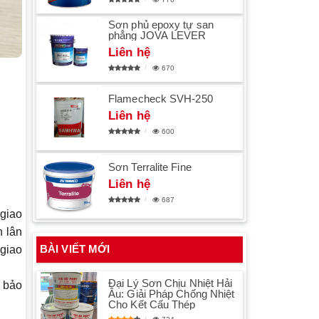
Sơn phủ epoxy tự san
phẳng JOVA LEVER
Liên hệ
670
Flamecheck SVH-250
Liên hệ
600
Sơn Terralite Fine
Liên hệ
687
giao
h lân
BÀI VIẾT MỚI
 giao
Đại Lý Sơn Chịu Nhiệt Hải
m bảo
Âu: Giải Pháp Chống Nhiệt
Cho Kết Cấu Thép