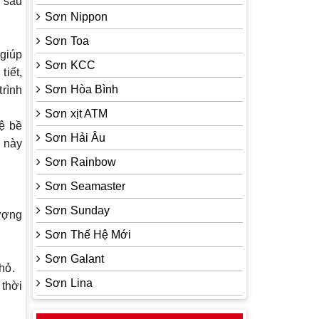
 sau
Sơn Nippon
Sơn Toa
 giúp
Sơn KCC
tiết,
Sơn Hòa Bình
trình
Sơn xịt ATM
ệ bề
Sơn Hải Âu
m này
Sơn Rainbow
Sơn Seamaster
Sơn Sunday
ượng
Sơn Thế Hệ Mới
Sơn Galant
hỏ.
Sơn Lina
 thời