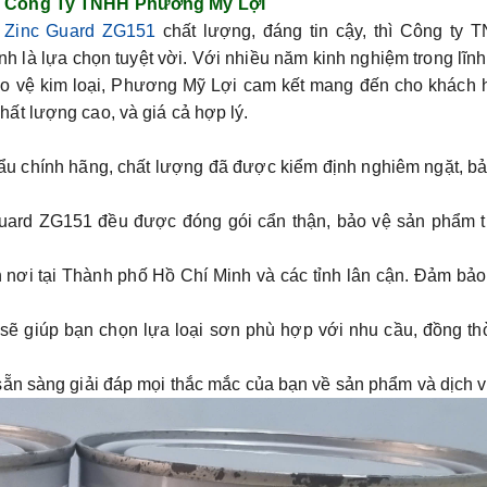
i Công Ty TNHH Phương Mỹ Lợi
Zinc Guard ZG151
chất lượng, đáng tin cậy, thì Công ty 
 là lựa chọn tuyệt vời. Với nhiều năm kinh nghiệm trong lĩn
ảo vệ kim loại, Phương Mỹ Lợi cam kết mang đến cho khách 
ất lượng cao, và giá cả hợp lý.
 chính hãng, chất lượng đã được kiểm định nghiêm ngặt, bả
uard ZG151 đều được đóng gói cẩn thận, bảo vệ sản phẩm t
 nơi tại Thành phố Hồ Chí Minh và các tỉnh lân cận. Đảm bả
 sẽ giúp bạn chọn lựa loại sơn phù hợp với nhu cầu, đồng th
sẵn sàng giải đáp mọi thắc mắc của bạn về sản phẩm và dịch v