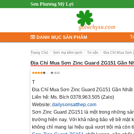
Sơn Phương Mỹ Lợi
T
DANH MỤC SẢN PHẨM
Trang Chủ
Sơn mạ kẽm lạnh
Tư vấn
Địa Chỉ Mua Sơn 
Địa Chỉ Mua Sơn Zinc Guard ZG151 Gần N
810
T
Địa Chỉ Mua Sơn Zinc Guard ZG151 Gần Nhất
Liên hệ: Ms. Bích 0378.963.505 (Zalo)
Website:
dailysonsatthep.com
Sơn Zinc Guard ZG151 là một trong những sản 
trường hiện nay. Với khả năng bảo vệ bề mặt 
không chỉ mang lại hiệu quả vượt trội mà còn t