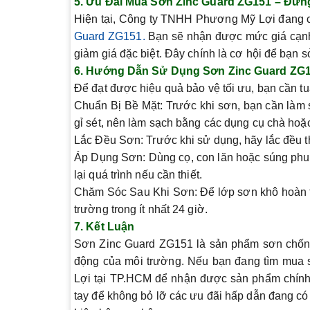
5.
Ưu Đãi Mua Sơn Zinc Guard ZG151 – Đừn
Hiện tại, Công ty TNHH Phương Mỹ Lợi đang 
Guard ZG151.
Bạn sẽ nhận được mức giá cạnh 
giảm giá đặc biệt. Đây chính là cơ hội để bạn 
6.
Hướng Dẫn Sử Dụng Sơn Zinc Guard ZG
Để đạt được hiệu quả bảo vệ tối ưu, bạn cần 
Chuẩn Bị Bề Mặt:
Trước khi sơn, bạn cần làm s
gỉ sét, nên làm sạch bằng các dụng cụ chà hoặ
Lắc Đều Sơn:
Trước khi sử dụng, hãy lắc đều
Áp Dụng Sơn:
Dùng cọ, con lăn hoặc súng phu
lại quá trình nếu cần thiết.
Chăm Sóc Sau Khi Sơn:
Để lớp sơn khô hoàn to
trường trong ít nhất 24 giờ.
7.
Kết Luận
Sơn Zinc Guard ZG151 là sản phẩm sơn chống g
động của môi trường. Nếu bạn đang tìm mua 
Lợi
tại TP.HCM để nhận được sản phẩm chính h
tay để không bỏ lỡ các ưu đãi hấp dẫn đang có t