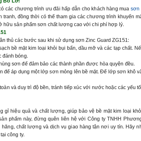
g Bỏ Lỡ!
có các chương trình ưu đãi hấp dẫn cho khách hàng mua
sơn 
tranh, đồng thời có thể tham gia các chương trình khuyến m
sở hữu sản phẩm sơn chất lượng cao với chi phí hợp lý.
151
tuân thủ các bước sau khi sử dụng sơn Zinc Guard ZG151:
ạch bề mặt kim loại khỏi bụi bẩn, dầu mỡ và các tạp chất. N
c đánh bóng.
 thùng sơn để đảm bảo các thành phần được hòa quyện đều.
n để áp dụng một lớp sơn mỏng lên bề mặt. Để lớp sơn khô v
àn và duy trì độ bền, tránh tiếp xúc với nước hoặc các yếu t
ỉ hiệu quả và chất lượng, giúp bảo vệ bề mặt kim loại khỏ
sản phẩm này, đừng quên liên hệ với
Công ty TNHH Phươn
ãng, chất lượng và dịch vụ giao hàng tận nơi uy tín. Hãy n
ại công ty.