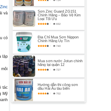
724
Zinc
Sơn Zinc Guard ZG151
ãi và
Chính Hãng – Bảo Vệ Kim
Loại Tối Ưu
832
Địa Chỉ Mua Sơn Nippon
ếu có
Chính Hãng Uy Tín
740
à lặp
Mua sơn nước Jotun chính
hãng tại quận 12
ố môi
727
Hướng dẫn thi công sơn
i tác
dầu Hải Âu tàu biển
g Mỹ
702
hanh