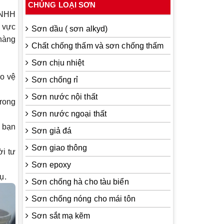
CHỦNG LOẠI SƠN
TNHH
h vực
Sơn dầu ( sơn alkyd)
hàng
Chất chống thấm và sơn chống thấm
Sơn chịu nhiệt
o vệ
Sơn chống rỉ
Sơn nước nội thất
rong
Sơn nước ngoại thất
o bạn
Sơn giả đá
Sơn giao thông
ời tư
Sơn epoxy
ụ.
Sơn chống hà cho tàu biển
Sơn chống nóng cho mái tôn
Sơn sắt mạ kẽm