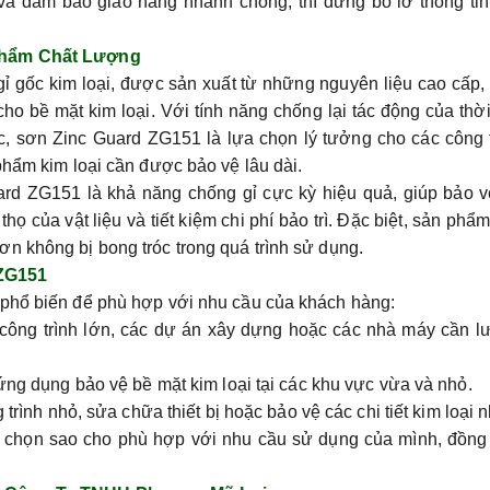
và đảm bảo giao hàng nhanh chóng, thì đừng bỏ lỡ thông tin
 Phẩm Chất Lượng
ỉ gốc kim loại, được sản xuất từ những nguyên liệu cao cấp,
o bề mặt kim loại. Với tính năng chống lại tác động của thời 
, sơn Zinc Guard ZG151 là lựa chọn lý tưởng cho các công 
phẩm kim loại cần được bảo vệ lâu dài.
rd ZG151 là khả năng chống gỉ cực kỳ hiệu quả, giúp bảo v
thọ của vật liệu và tiết kiệm chi phí bảo trì. Đặc biệt, sản phẩ
n không bị bong tróc trong quá trình sử dụng.
ZG151
 phổ biến để phù hợp với nhu cầu của khách hàng:
 công trình lớn, các dự án xây dựng hoặc các nhà máy cần l
ng dụng bảo vệ bề mặt kim loại tại các khu vực vừa và nhỏ.
rình nhỏ, sửa chữa thiết bị hoặc bảo vệ các chi tiết kim loại n
a chọn sao cho phù hợp với nhu cầu sử dụng của mình, đồng