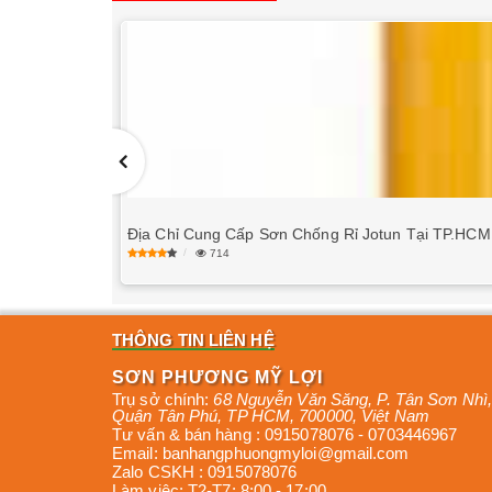
Địa Chỉ Cung Cấp Sơn Chống Rỉ Jotun Tại TP.HCM
714
THÔNG TIN LIÊN HỆ
SƠN PHƯƠNG MỸ LỢI
Trụ sở chính:
68 Nguyễn Văn Săng, P. Tân Sơn Nhì
,
Quận Tân Phú
,
TP HCM
,
700000
,
Việt Nam
Tư vấn & bán hàng :
0915078076
-
0703446967
Email:
banhangphuongmyloi@gmail.com
Zalo CSKH :
0915078076
Làm việc:
T2-T7: 8:00 - 17:00