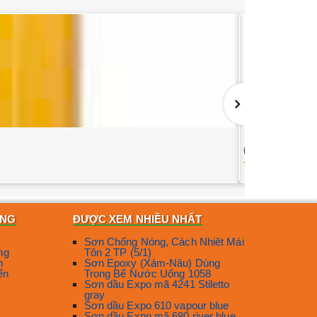
Đại Lý Sơn Dầu
628
ÀNG
ĐƯỢC XEM NHIỀU NHẤT
Sơn Chống Nóng, Cách Nhiệt Mái
ng
Tôn 2 TP (5/1)
n
Sơn Epoxy (Xám-Nâu) Dùng
ển
Trong Bể Nước Uống 1058
Sơn dầu Expo mã 4241 Stiletto
gray
Sơn dầu Expo 610 vapour blue
Sơn dầu Expo mã 680 river blue