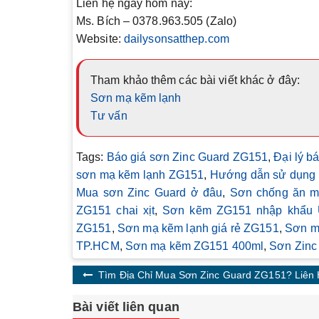
Liên hệ ngay hôm nay:
Ms. Bích
– 0378.963.505 (Zalo)
Website:
dailysonsatthep.com
Tham khảo thêm các bài viết khác ở đây:
Sơn mạ kẽm lạnh
Tư vấn
Tags:
Báo giá sơn Zinc Guard ZG151
,
Đại lý b
sơn mạ kẽm lạnh ZG151
,
Hướng dẫn sử dụng 
Mua sơn Zinc Guard ở đâu
,
Sơn chống ăn m
ZG151 chai xịt
,
Sơn kẽm ZG151 nhập khẩu 
ZG151
,
Sơn mạ kẽm lạnh giá rẻ ZG151
,
Sơn m
TP.HCM
,
Sơn mạ kẽm ZG151 400ml
,
Sơn Zinc
Tìm Địa Chỉ Mua Sơn Zinc Guard ZG151? Liên
Bài viết liên quan