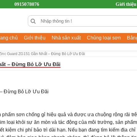
0915078076
Giới thiệu
rang chủ
Giới thiệu
Nhà sản xuất
Chủng loại sơn
Bảng
Zinc Guard ZG151 Gần Nhất – Đừng Bỏ Lỡ Ưu Đãi
hất – Đừng Bỏ Lỡ Ưu Đãi
 – Đừng Bỏ Lỡ Ưu Đãi
phẩm sơn chống gỉ hiệu quả và được ưa chuộng rộng rãi trê
kim loại khỏi sự ăn mòn và tác động của môi trường, sản phẩ
iết kiệm chi phí bảo trì dài hạn. Nếu bạn đang tìm kiếm địa ch