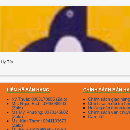
 Uy Tín
LIÊN HỆ BÁN HÀNG
CHÍNH SÁCH BÁN H
Kỹ Thuật: 0903179885 (Zalo)
Chính sách giao hàng
Ms. Ngọc Bích: 0945038203
Chính sách đổi trả hà
(Zalo)
Hướng dẫn thanh toá
Ms Mỹ Phương: 0979145802
Chính sách vận chuy
(Zalo)
Cam kết
Ms. Kim Thơm: 0941103673
(Zalo)
Ms Bích: 0378963505 (Zalo)