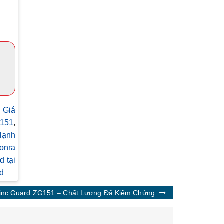
,
Giá
G151
,
lạnh
onra
 tại
d
Zinc Guard ZG151 – Chất Lượng Đã Kiểm Chứng