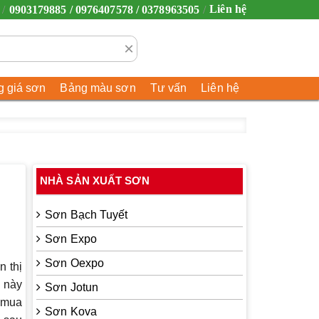
Liên hệ
0903179885 / 0976407578 / 0378963505
×
 giá sơn
Bảng màu sơn
Tư vấn
Liên hệ
NHÀ SẢN XUẤT SƠN
Sơn Bạch Tuyết
Sơn Expo
Sơn Oexpo
n thị
m này
Sơn Jotun
ỉ mua
Sơn Kova