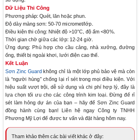
Dữ Liệu Thi Công
Phương pháp:
Quét, lăn hoặc phun.
Độ dày màng sơn:
50-70 micromet/lớp.
Điều kiện thi công:
Nhiệt độ >10°C, độ ẩm <80%.
Thời gian chờ giữa các lớp:
12-24 giờ.
Ứng dụng:
Phù hợp cho cầu cảng, nhà xưởng, đường
ống, thiết bị ngoài khơi, lưới điện cao thế.
Kết Luận
Sơn Zinc Guard
không chỉ là một lớp phủ bảo vệ mà còn
là “người hùng” chống lại rỉ sét trong mọi điều kiện. Với
hiệu suất vượt trội, dễ sử dụng và chi phí hợp lý, đây là
lựa chọn tối ưu cho các công trình kim loại. Đừng để rỉ
sét làm hỏng dự án của bạn – hãy để
Sơn Zinc Guard
đồng hành cùng bạn! Liên hệ ngay Công ty TNHH
Phương Mỹ Lợi để được tư vấn và đặt hàng hôm nay.
Tham khảo thêm các bài viết khác ở đây: