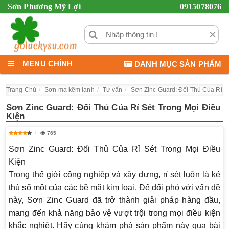
Sơn Phương Mỹ Lợi
0915078076
×
MENU CHÍNH
DANH MỤC SẢN PHẨM
Trang Chủ
Sơn mạ kẽm lạnh
Tư vấn
Sơn Zinc Guard: Đối Thủ Của Rỉ S
Sơn Zinc Guard: Đối Thủ Của Rỉ Sét Trong Mọi Điều
Kiện
765
Sơn Zinc Guard: Đối Thủ Của Rỉ Sét Trong Mọi Điều
Kiện
Trong thế giới công nghiệp và xây dựng, rỉ sét luôn là kẻ
thù số một của các bề mặt kim loại. Để đối phó với vấn đề
này,
Sơn Zinc Guard
đã trở thành giải pháp hàng đầu,
mang đến khả năng bảo vệ vượt trội trong mọi điều kiện
khắc nghiệt. Hãy cùng khám phá sản phẩm này qua bài