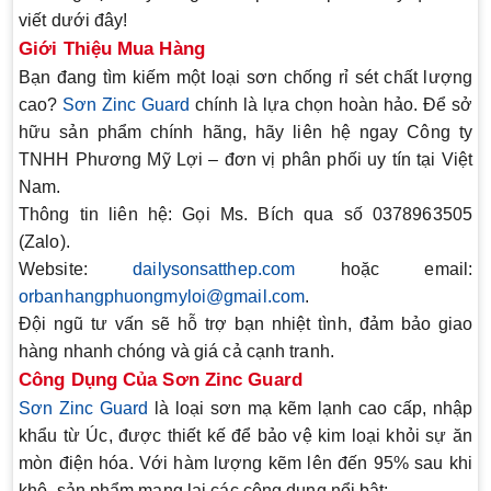
viết dưới đây!
Giới Thiệu Mua Hàng
Bạn đang tìm kiếm một loại sơn chống rỉ sét chất lượng
cao?
Sơn Zinc Guard
chính là lựa chọn hoàn hảo. Để sở
hữu sản phẩm chính hãng, hãy liên hệ ngay Công ty
TNHH Phương Mỹ Lợi – đơn vị phân phối uy tín tại Việt
Nam.
Thông tin liên hệ:
Gọi Ms. Bích qua số 0378963505
(Zalo).
Website:
dailysonsatthep.com
hoặc email:
orbanhangphuongmyloi@gmail.com
.
Đội ngũ tư vấn sẽ hỗ trợ bạn nhiệt tình, đảm bảo giao
hàng nhanh chóng và giá cả cạnh tranh.
Công Dụng Của Sơn Zinc Guard
Sơn Zinc Guard
là loại sơn mạ kẽm lạnh cao cấp, nhập
khẩu từ Úc, được thiết kế để bảo vệ kim loại khỏi sự ăn
mòn điện hóa. Với hàm lượng kẽm lên đến 95% sau khi
khô, sản phẩm mang lại các công dụng nổi bật: