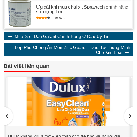
Ưu đãi khi mua chai xịt Spraytech chính hãng
số lượng lớn
573
Mua Sơn Dầu Galant Chính Hãng Ở Đâu Uy Tín
Lớp Phủ Chống Ăn Mòn Zinc Guard – Đầu Tư Thông Minh
Cho Kim Loại
Bài viết liên quan
Dulux kháng virus mờ – An toàn cho trẻ nhỏ và người già
S