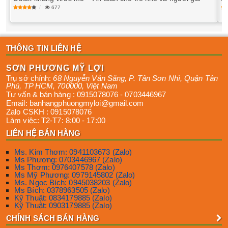
677
THÔNG TIN LIÊN HỆ
SƠN PHƯƠNG MỸ LỢI
Trụ sở chính:
68 Nguyễn Văn Săng, P. Tân Sơn Nhì
,
Quận Tân
Phú
,
TP HCM
,
700000
,
Việt Nam
Tư vấn & bán hàng :
0915078076
-
0703446967
Email:
banhangphuongmyloi@gmail.com
Zalo CSKH :
0915078076
Làm việc:
T2-T7: 8:00 - 17:00
LIÊN HỆ BÁN HÀNG
Ms. Kim Thơm: 0941103673 (Zalo)
Ms Phương: 0703446967 (Zalo)
Ms Thơm: 0976407578 (Zalo)
Ms Mỹ Phương: 0979145802 (Zalo)
Ms. Ngọc Bích: 0945038203 (Zalo)
Ms Bích: 0378963505 (Zalo)
Kỹ Thuật: 0834179885 (Zalo)
Kỹ Thuật: 0903179885 (Zalo)
CHÍNH SÁCH BÁN HÀNG