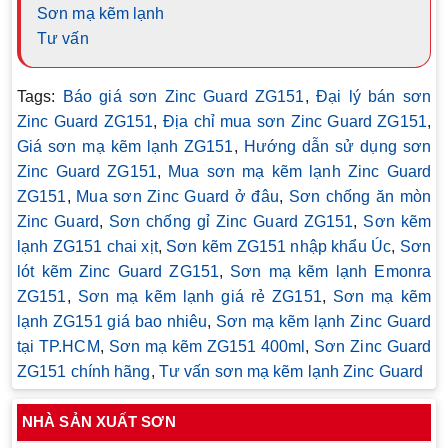
Sơn mạ kẽm lạnh
Tư vấn
Tags:
Báo giá sơn Zinc Guard ZG151
,
Đại lý bán sơn
Zinc Guard ZG151
,
Địa chỉ mua sơn Zinc Guard ZG151
,
Giá sơn mạ kẽm lạnh ZG151
,
Hướng dẫn sử dụng sơn
Zinc Guard ZG151
,
Mua sơn mạ kẽm lạnh Zinc Guard
ZG151
,
Mua sơn Zinc Guard ở đâu
,
Sơn chống ăn mòn
Zinc Guard
,
Sơn chống gỉ Zinc Guard ZG151
,
Sơn kẽm
lạnh ZG151 chai xịt
,
Sơn kẽm ZG151 nhập khẩu Úc
,
Sơn
lót kẽm Zinc Guard ZG151
,
Sơn mạ kẽm lạnh Emonra
ZG151
,
Sơn mạ kẽm lạnh giá rẻ ZG151
,
Sơn mạ kẽm
lạnh ZG151 giá bao nhiêu
,
Sơn mạ kẽm lạnh Zinc Guard
tại TP.HCM
,
Sơn mạ kẽm ZG151 400ml
,
Sơn Zinc Guard
ZG151 chính hãng
,
Tư vấn sơn mạ kẽm lạnh Zinc Guard
NHÀ SẢN XUẤT SƠN