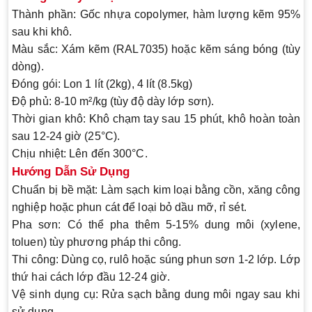
Thành phần:
Gốc nhựa copolymer, hàm lượng kẽm 95%
sau khi khô.
Màu sắc:
Xám kẽm (RAL7035) hoặc kẽm sáng bóng (tùy
dòng).
Đóng gói:
Lon 1 lít (2kg), 4 lít (8.5kg)
Độ phủ:
8-10 m²/kg (tùy độ dày lớp sơn).
Thời gian khô:
Khô chạm tay sau 15 phút, khô hoàn toàn
sau 12-24 giờ (25°C).
Chịu nhiệt:
Lên đến 300°C.
Hướng Dẫn Sử Dụng
Chuẩn bị bề mặt:
Làm sạch kim loại bằng cồn, xăng công
nghiệp hoặc phun cát để loại bỏ dầu mỡ, rỉ sét.
Pha sơn:
Có thể pha thêm 5-15% dung môi (xylene,
toluen) tùy phương pháp thi công.
Thi công:
Dùng cọ, rulô hoặc súng phun sơn 1-2 lớp. Lớp
thứ hai cách lớp đầu 12-24 giờ.
Vệ sinh dụng cụ:
Rửa sạch bằng dung môi ngay sau khi
sử dụng.