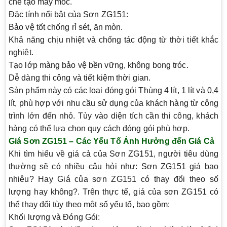
chế tạo máy móc.
Đặc tính nổi bật của Sơn ZG151
:
Bảo vệ tốt chống rỉ sét, ăn mòn.
Khả năng chịu nhiệt và chống tác động từ thời tiết khắc
nghiệt.
Tạo lớp màng bảo vệ bền vững, không bong tróc.
Dễ dàng thi công và tiết kiệm thời gian.
Sản phẩm này có các loại đóng gói
Thùng 4 lít, 1 lít và 0,4
lít
, phù hợp với nhu cầu sử dụng của khách hàng từ công
trình lớn đến nhỏ. Tùy vào diện tích cần thi công, khách
hàng có thể lựa chọn quy cách đóng gói phù hợp.
Giá Sơn ZG151 – Các Yếu Tố Ảnh Hưởng đến Giá Cả
Khi tìm hiểu về giá cả của Sơn ZG151, người tiêu dùng
thường sẽ có nhiều câu hỏi như:
Sơn ZG151 giá bao
nhiêu?
Hay
Giá của sơn ZG151 có thay đổi theo số
lượng hay không?
. Trên thực tế, giá của sơn ZG151 có
thể thay đổi tùy theo một số yếu tố, bao gồm:
Khối lượng và Đóng Gói
: