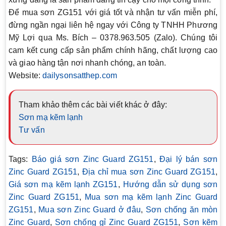
Để mua sơn ZG151 với giá tốt và nhận tư vấn miễn phí,
đừng ngần ngại liên hệ ngay với
Công ty TNHH Phương
Mỹ Lợi
qua
Ms. Bích – 0378.963.505 (Zalo)
. Chúng tôi
cam kết cung cấp sản phẩm chính hãng, chất lượng cao
và giao hàng tận nơi nhanh chóng, an toàn.
Website
:
dailysonsatthep.com
Tham khảo thêm các bài viết khác ở đây:
Sơn mạ kẽm lạnh
Tư vấn
Tags:
Báo giá sơn Zinc Guard ZG151
,
Đại lý bán sơn
Zinc Guard ZG151
,
Địa chỉ mua sơn Zinc Guard ZG151
,
Giá sơn mạ kẽm lạnh ZG151
,
Hướng dẫn sử dụng sơn
Zinc Guard ZG151
,
Mua sơn mạ kẽm lạnh Zinc Guard
ZG151
,
Mua sơn Zinc Guard ở đâu
,
Sơn chống ăn mòn
Zinc Guard
,
Sơn chống gỉ Zinc Guard ZG151
,
Sơn kẽm