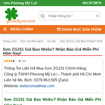
Sơn Phương Mỹ Lợi
0915078076
×
MENU CHÍNH
DANH MỤC SẢN PHẨM
Trang Chủ
Sơn mạ kẽm lạnh
Tư vấn
Sơn ZG151 Giá Bao Nhiêu? Nhận 
Sơn ZG151 Giá Bao Nhiêu? Nhận Báo Giá Miễn Phí
Hôm Nay!
760
Thông Tin Liên Hệ Mua Sơn ZG151 Chính Hãng:
Công ty TNHH Phương Mỹ Lợi
– Thành phố Hồ Chí Minh
Liên hệ Ms. Bích
: 0378.963.505 (Zalo)
Website
:
dailysonsatthep.com
Sơn ZG151 Giá Bao Nhiêu? Nhận Báo Giá Miễn Phí