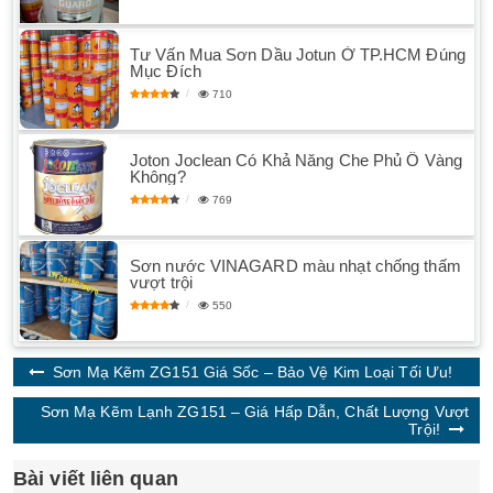
Tư Vấn Mua Sơn Dầu Jotun Ở TP.HCM Đúng
Mục Đích
710
Joton Joclean Có Khả Năng Che Phủ Ố Vàng
Không?
769
Sơn nước VINAGARD màu nhạt chống thấm
vượt trội
550
Sơn Mạ Kẽm ZG151 Giá Sốc – Bảo Vệ Kim Loại Tối Ưu!
Sơn Mạ Kẽm Lạnh ZG151 – Giá Hấp Dẫn, Chất Lượng Vượt
Trội!
Bài viết liên quan