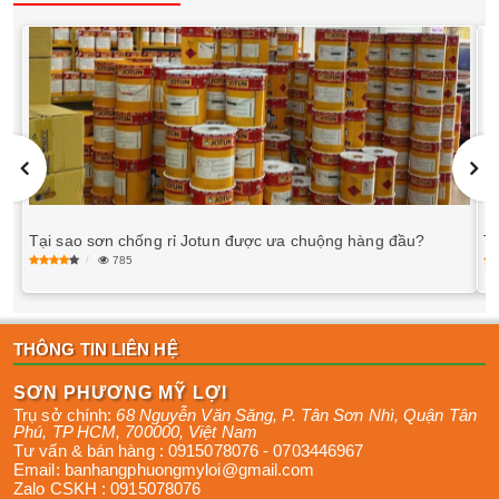
Tại sao sơn chống rỉ Jotun được ưa chuộng hàng đầu?
T
785
THÔNG TIN LIÊN HỆ
SƠN PHƯƠNG MỸ LỢI
Trụ sở chính:
68 Nguyễn Văn Săng, P. Tân Sơn Nhì
,
Quận Tân
Phú
,
TP HCM
,
700000
,
Việt Nam
Tư vấn & bán hàng :
0915078076
-
0703446967
Email:
banhangphuongmyloi@gmail.com
Zalo CSKH :
0915078076