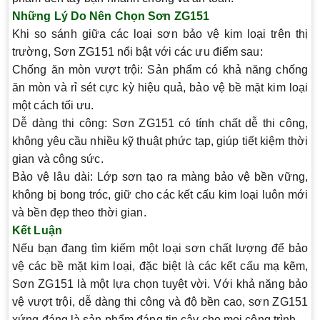
Những Lý Do Nên Chọn Sơn ZG151
Khi so sánh giữa các loại sơn bảo vệ kim loại trên thị
trường,
Sơn ZG151
nổi bật với các ưu điểm sau:
Chống ăn mòn vượt trội
: Sản phẩm có khả năng chống
ăn mòn và rỉ sét cực kỳ hiệu quả, bảo vệ bề mặt kim loại
một cách tối ưu.
Dễ dàng thi công
: Sơn ZG151 có tính chất dễ thi công,
không yêu cầu nhiều kỹ thuật phức tạp, giúp tiết kiệm thời
gian và công sức.
Bảo vệ lâu dài
: Lớp sơn tạo ra màng bảo vệ bền vững,
không bị bong tróc, giữ cho các kết cấu kim loại luôn mới
và bền đẹp theo thời gian.
Kết Luận
Nếu bạn đang tìm kiếm một loại sơn chất lượng để bảo
vệ các bề mặt kim loại, đặc biệt là các kết cấu mạ kẽm,
Sơn ZG151
là một lựa chọn tuyệt vời. Với khả năng bảo
vệ vượt trội, dễ dàng thi công và độ bền cao, sơn ZG151
xứng đáng là sản phẩm đáng tin cậy cho mọi công trình.