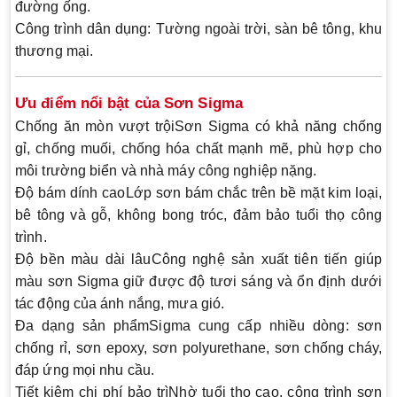
đường ống.
Công trình dân dụng
: Tường ngoài trời, sàn bê tông, khu
thương mại.
Ưu điểm nổi bật của Sơn Sigma
Chống ăn mòn vượt trội
Sơn Sigma có khả năng chống
gỉ, chống muối, chống hóa chất mạnh mẽ, phù hợp cho
môi trường biển và nhà máy công nghiệp nặng.
Độ bám dính cao
Lớp sơn bám chắc trên bề mặt kim loại,
bê tông và gỗ, không bong tróc, đảm bảo tuổi thọ công
trình.
Độ bền màu dài lâu
Công nghệ sản xuất tiên tiến giúp
màu sơn Sigma giữ được độ tươi sáng và ổn định dưới
tác động của ánh nắng, mưa gió.
Đa dạng sản phẩm
Sigma cung cấp nhiều dòng:
sơn
chống rỉ, sơn epoxy, sơn polyurethane, sơn chống cháy
,
đáp ứng mọi nhu cầu.
Tiết kiệm chi phí bảo trì
Nhờ tuổi thọ cao, công trình sơn