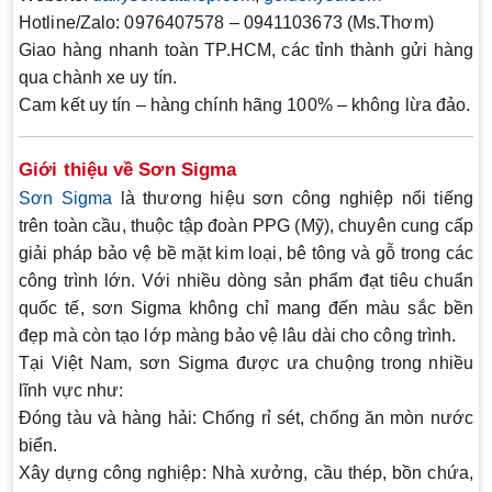
Hotline/Zalo:
0976407578 – 0941103673 (Ms.Thơm)
Giao hàng nhanh toàn TP.HCM, các tỉnh thành gửi hàng
qua chành xe uy tín.
Cam kết
uy tín – hàng chính hãng 100% – không lừa đảo
.
Giới thiệu về Sơn Sigma
Sơn Sigma
là thương hiệu sơn công nghiệp nổi tiếng
trên toàn cầu, thuộc tập đoàn PPG (Mỹ), chuyên cung cấp
giải pháp bảo vệ bề mặt kim loại, bê tông và gỗ trong các
công trình lớn. Với nhiều dòng sản phẩm đạt tiêu chuẩn
quốc tế,
sơn Sigma
không chỉ mang đến màu sắc bền
đẹp mà còn tạo lớp màng bảo vệ lâu dài cho công trình.
Tại Việt Nam, sơn Sigma được ưa chuộng trong nhiều
lĩnh vực như:
Đóng tàu và hàng hải
: Chống rỉ sét, chống ăn mòn nước
biển.
Xây dựng công nghiệp
: Nhà xưởng, cầu thép, bồn chứa,