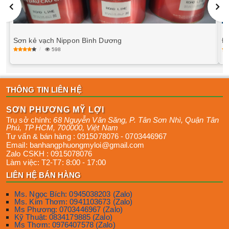
Sơn kẻ vạch Nippon Bình Dương
Đ
598
THÔNG TIN LIÊN HỆ
SƠN PHƯƠNG MỸ LỢI
Trụ sở chính:
68 Nguyễn Văn Săng, P. Tân Sơn Nhì
,
Quận Tân
Phú
,
TP HCM
,
700000
,
Việt Nam
Tư vấn & bán hàng :
0915078076
-
0703446967
Email:
banhangphuongmyloi@gmail.com
Zalo CSKH :
0915078076
Làm việc:
T2-T7: 8:00 - 17:00
LIÊN HỆ BÁN HÀNG
Ms. Ngọc Bích: 0945038203 (Zalo)
Ms. Kim Thơm: 0941103673 (Zalo)
Ms Phương: 0703446967 (Zalo)
Kỹ Thuật: 0834179885 (Zalo)
Ms Thơm: 0976407578 (Zalo)