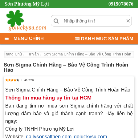
Sơn Phương Mỹ Lợi
0915078076
×
MENU CHÍNH
DANH MỤC SẢN PHẨM
Trang Chủ
Tư vấn
Sơn Sigma Chính Hãng – Bảo Vệ Công Trình Hoàn Hả
Sơn Sigma Chính Hãng – Bảo Vệ Công Trình Hoàn
Hảo
729
Sơn Sigma Chính Hãng – Bảo Vệ Công Trình Hoàn Hảo
Thông tin mua hàng uy tín tại HCM
Bạn đang tìm nơi mua
sơn Sigma chính hãng
với chất
lượng đảm bảo và giá thành cạnh tranh? Hãy liên hệ
ngay:
Công ty TNHH Phương Mỹ Lợi
Website:
dailysonsatthep.com
,
goluckysu.com