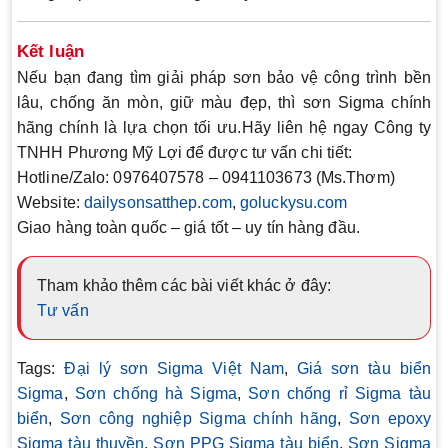
Kết luận
Nếu bạn đang tìm giải pháp
sơn bảo vệ công trình bền
lâu, chống ăn mòn, giữ màu đẹp
, thì
sơn Sigma chính
hãng
chính là lựa chọn tối ưu.Hãy liên hệ ngay Công ty
TNHH Phương Mỹ Lợi để được tư vấn chi tiết:
Hotline/Zalo:
0976407578 – 0941103673 (Ms.Thơm)
Website:
dailysonsatthep.com
,
goluckysu.com
Giao hàng toàn quốc – giá tốt – uy tín hàng đầu.
Tham khảo thêm các bài viết khác ở đây:
Tư vấn
Tags:
Đại lý sơn Sigma Việt Nam
,
Giá sơn tàu biển
Sigma
,
Sơn chống hà Sigma
,
Sơn chống rỉ Sigma tàu
biển
,
Sơn công nghiệp Sigma chính hãng
,
Sơn epoxy
Sigma tàu thuyền
,
Sơn PPG Sigma tàu biển
,
Sơn Sigma