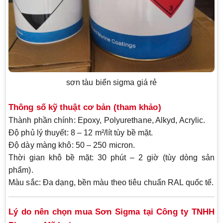
sơn tàu biển sigma giá rẻ
Thông số kỹ thuật cơ bản (tham khảo)
Thành phần chính
: Epoxy, Polyurethane, Alkyd, Acrylic.
Độ phủ lý thuyết
: 8 – 12 m²/lít tùy bề mặt.
Độ dày màng khô
: 50 – 250 micron.
Thời gian khô bề mặt
: 30 phút – 2 giờ (tùy dòng sản
phẩm).
Màu sắc
: Đa dạng, bền màu theo tiêu chuẩn RAL quốc tế.
Lý do nên chọn mua Sơn Sigma tại Công ty TNHH