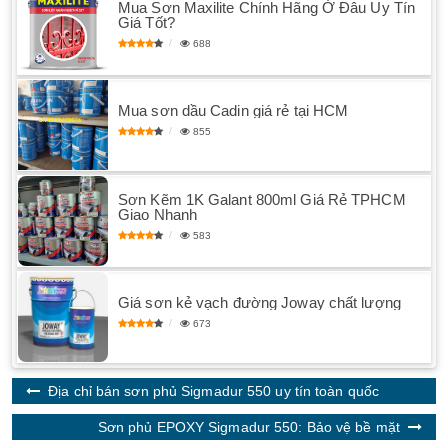
Mua Sơn Maxilite Chính Hãng Ở Đâu Uy Tín
Giá Tốt?
688
Mua sơn dầu Cadin giá rẻ tại HCM
855
Sơn Kẽm 1K Galant 800ml Giá Rẻ TPHCM
Giao Nhanh
583
Giá sơn kẻ vạch đường Joway chất lượng
673
Địa chỉ bán sơn phủ Sigmadur 550 uy tín toàn quốc
Sơn phủ EPOXY Sigmadur 550: Bảo vệ bề mặt