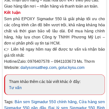
Xác nhận đơn hàng
– xuất hóa đơn VAT theo yêu cầu.
Giao hàng tận nơi
– nhận hàng và thanh toán an toàn.
Kết luận
Sơn phủ EPOXY Sigmadur 550
là giải pháp tối ưu cho
các công trình cần
độ bền vượt trội
, khả năng kháng hóa
chất và thời gian bảo vệ lâu dài. Để mua hàng chính
hãng, hãy lựa chọn
Công ty TNHH Phương Mỹ Lợi
–
đơn vị phân phối uy tín tại HCM.
👉 Liên hệ ngay hôm nay để được tư vấn và nhận báo
giá tốt nhất:
Hotline/Zalo:
0976407578 – 0941103673 Ms. Thơm
Website:
dailysonsatthep.com
,
goluckysu.com
Tham khảo thêm các bài viết khác ở đây:
Tư vấn
Tags:
Bán sơn Sigmadur 550 chính hãng
,
Cửa hàng sơn
Sigmadur 550 gần đây
,
Đại lý sơn Sigmadur 550 Bình