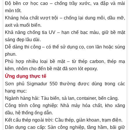
Độ bền cơ học cao
– chống trầy xước, va đập và mài
mòn tốt.
Kháng hóa chất vượt trội
– chống lại dung môi, dầu mỡ,
axit và muối biển.
Khả năng chống tia UV
– hạn chế bạc màu, giữ bề mặt
sáng đẹp lâu dài.
Dễ dàng thi công
– có thể sử dụng cọ, con lăn hoặc súng
phun.
Phù hợp nhiều loại bề mặt
– từ thép carbon, thép mạ
kẽm, nhôm cho đến bề mặt đã sơn lót epoxy.
Ứng dụng thực tế
Sơn phủ
Sigmadur 550
thường được dùng trong các
hạng mục:
Ngành hàng hải:
Tàu biển, sà lan, container, bến cảng.
Công trình công nghiệp:
Nhà máy hóa chất, kho xăng
dầu, hệ thống ống dẫn.
Kết cấu thép ngoài trời:
Cầu thép, giàn khoan, trạm điện.
Dân dụng cao cấp:
Sàn công nghiệp, tầng hầm, bãi giữ