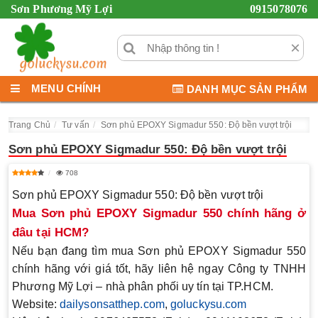
Sơn Phương Mỹ Lợi
0915078076
×
MENU CHÍNH
DANH MỤC SẢN PHẨM
Trang Chủ
Tư vấn
Sơn phủ EPOXY Sigmadur 550: Độ bền vượt trội
Sơn phủ EPOXY Sigmadur 550: Độ bền vượt trội
708
Sơn phủ EPOXY Sigmadur 550: Độ bền vượt trội
Mua Sơn phủ EPOXY Sigmadur 550 chính hãng ở
đâu tại HCM?
Nếu bạn đang tìm mua
Sơn phủ EPOXY Sigmadur 550
chính hãng với giá tốt, hãy liên hệ ngay
Công ty TNHH
Phương Mỹ Lợi
– nhà phân phối uy tín tại TP.HCM.
Website:
dailysonsatthep.com
,
goluckysu.com