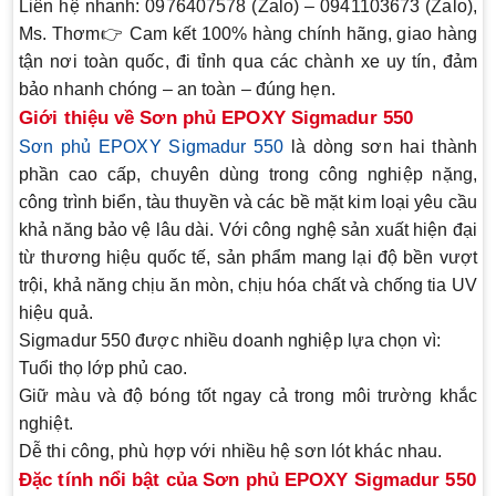
Liên hệ nhanh:
0976407578 (Zalo) – 0941103673 (Zalo),
Ms. Thơm
👉 Cam kết 100% hàng chính hãng, giao hàng
tận nơi toàn quốc, đi tỉnh qua các chành xe uy tín, đảm
bảo nhanh chóng – an toàn – đúng hẹn.
Giới thiệu về Sơn phủ EPOXY Sigmadur 550
Sơn phủ
EPOXY Sigmadur 550
là dòng sơn hai thành
phần cao cấp, chuyên dùng trong công nghiệp nặng,
công trình biển, tàu thuyền và các bề mặt kim loại yêu cầu
khả năng bảo vệ lâu dài. Với công nghệ sản xuất hiện đại
từ thương hiệu quốc tế, sản phẩm mang lại
độ bền vượt
trội
, khả năng chịu ăn mòn, chịu hóa chất và chống tia UV
hiệu quả.
Sigmadur 550 được nhiều doanh nghiệp lựa chọn vì:
Tuổi thọ lớp phủ cao.
Giữ màu và độ bóng tốt ngay cả trong môi trường khắc
nghiệt.
Dễ thi công, phù hợp với nhiều hệ sơn lót khác nhau.
Đặc tính nổi bật của Sơn phủ EPOXY Sigmadur 550