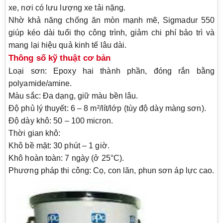
xe, nơi có lưu lượng xe tải nặng.
Nhờ khả năng
chống ăn mòn mạnh mẽ
, Sigmadur 550
giúp kéo dài tuổi thọ công trình, giảm chi phí bảo trì và
mang lại hiệu quả kinh tế lâu dài.
Thông số kỹ thuật cơ bản
Loại sơn:
Epoxy hai thành phần, đóng rắn bằng
polyamide/amine.
Màu sắc:
Đa dạng, giữ màu bền lâu.
Độ phủ lý thuyết:
6 – 8 m²/lít/lớp (tùy độ dày màng sơn).
Độ dày khô:
50 – 100 micron.
Thời gian khô:
Khô bề mặt: 30 phút – 1 giờ.
Khô hoàn toàn: 7 ngày (ở 25°C).
Phương pháp thi công:
Cọ, con lăn, phun sơn áp lực cao.