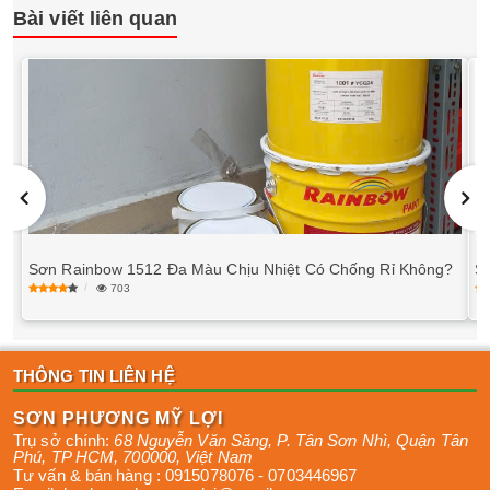
Bài viết liên quan
Sơn Rainbow 1512 Đa Màu Chịu Nhiệt Có Chống Rỉ Không?
S
703
THÔNG TIN LIÊN HỆ
SƠN PHƯƠNG MỸ LỢI
Trụ sở chính:
68 Nguyễn Văn Săng, P. Tân Sơn Nhì
,
Quận Tân
Phú
,
TP HCM
,
700000
,
Việt Nam
Tư vấn & bán hàng :
0915078076
-
0703446967