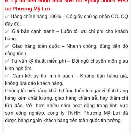
6. Lý do nên chọn mua sơn lót Epoxy Jones EPO
tại Phương Mỹ Lợi
✅
Hàng chính hãng 100%
– Có giấy chứng nhận CO, CQ
đầy đủ.
✅
Giá bán cạnh tranh
– Luôn tối ưu chi phí cho khách
hàng.
✅
Giao hàng toàn quốc
– Nhanh chóng, đúng tiến độ
công trình.
✅
Tư vấn kỹ thuật miễn phí
– Đội ngũ chuyên môn giàu
kinh nghiệm.
✅
Cam kết uy tín, minh bạch
– Không bán hàng giả,
không lừa đảo khách hàng.
Chúng tôi hiểu rằng khách hàng luôn lo ngại về tình trạng
hàng kém chất lượng, giao hàng chậm trễ, hay thậm chí
lừa đảo. Với hơn nhiều năm hoạt động trong lĩnh vực
sơn công nghiệp, công ty
TNHH Phương Mỹ Lợi
đã
được hàng nghìn khách hàng trên toàn quốc tin tưởng.