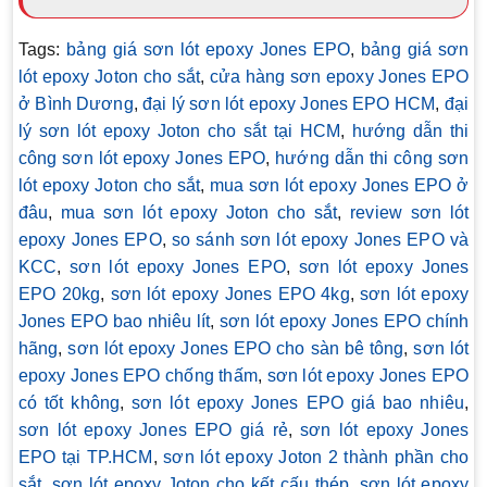
Tags:
bảng giá sơn lót epoxy Jones EPO
,
bảng giá sơn
lót epoxy Joton cho sắt
,
cửa hàng sơn epoxy Jones EPO
ở Bình Dương
,
đại lý sơn lót epoxy Jones EPO HCM
,
đại
lý sơn lót epoxy Joton cho sắt tại HCM
,
hướng dẫn thi
công sơn lót epoxy Jones EPO
,
hướng dẫn thi công sơn
lót epoxy Joton cho sắt
,
mua sơn lót epoxy Jones EPO ở
đâu
,
mua sơn lót epoxy Joton cho sắt
,
review sơn lót
epoxy Jones EPO
,
so sánh sơn lót epoxy Jones EPO và
KCC
,
sơn lót epoxy Jones EPO
,
sơn lót epoxy Jones
EPO 20kg
,
sơn lót epoxy Jones EPO 4kg
,
sơn lót epoxy
Jones EPO bao nhiêu lít
,
sơn lót epoxy Jones EPO chính
hãng
,
sơn lót epoxy Jones EPO cho sàn bê tông
,
sơn lót
epoxy Jones EPO chống thấm
,
sơn lót epoxy Jones EPO
có tốt không
,
sơn lót epoxy Jones EPO giá bao nhiêu
,
sơn lót epoxy Jones EPO giá rẻ
,
sơn lót epoxy Jones
EPO tại TP.HCM
,
sơn lót epoxy Joton 2 thành phần cho
sắt
,
sơn lót epoxy Joton cho kết cấu thép
,
sơn lót epoxy