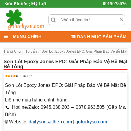
Sơn Phương Mỹ Lợi
0915078076
×
MENU CHÍNH
DANH MỤC SẢN PHẨM
Trang Chủ
Tư vấn
Sơn Lót Epoxy Jones EPO: Giải Pháp Bảo Vệ Bề Mặt B
Sơn Lót Epoxy Jones EPO: Giải Pháp Bảo Vệ Bề Mặt
Bê Tông
737
Sơn Lót Epoxy Jones EPO: Giải Pháp Bảo Vệ Bề Mặt Bê
Tông
Liên hệ mua hàng chính hãng:
📞 Hotline/Zalo:
0945.038.203 – 0378.963.505 (Gặp Ms.
Bích)
🌐 Website:
dailysonsatthep.com
|
goluckysu.com