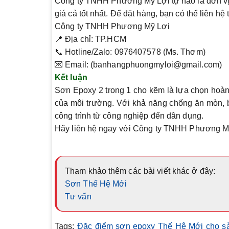
Công ty TNHH Phương Mỹ Lợi tự hào là đơn vị 
giá cả tốt nhất. Để đặt hàng, bạn có thể liên hệ 
Công ty TNHH Phương Mỹ Lợi
📍
Địa chỉ
: TP.HCM
📞
Hotline/Zalo
: 0976407578 (Ms. Thơm)
💌
Email
: (banhangphuongmyloi@gmail.com)
Kết luận
Sơn Epoxy 2 trong 1 cho kẽm là lựa chọn hoàn 
của môi trường. Với khả năng chống ăn mòn, b
công trình từ công nghiệp đến dân dụng.
Hãy liên hệ ngay với
Công ty TNHH Phương M
Tham khảo thêm các bài viết khác ở đây:
Sơn Thế Hệ Mới
Tư vấn
Tags:
Đặc điểm sơn epoxy Thế Hệ Mới cho sà