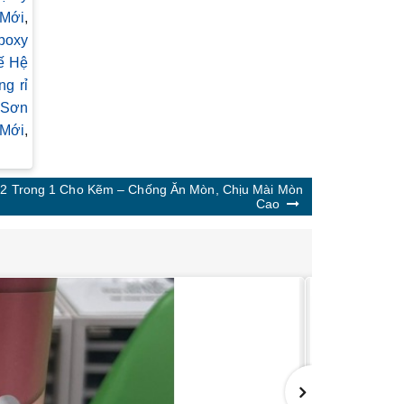
 Mới
,
poxy
ế Hệ
g rỉ
Sơn
 Mới
,
2 Trong 1 Cho Kẽm – Chống Ăn Mòn, Chịu Mài Mòn
Cao