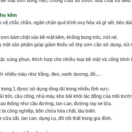
bề mặt sơn bóng mịn, chống chịu tốt trước hóa chất và điều
 cho kẽm
 vệ chắc chắn, ngăn chặn quá trình oxy hóa và gỉ sét, kéo dài
 sơn bám chặt vào bề mặt kẽm, không bong tróc, nứt nẻ.
g một sản phẩm giúp giảm thiểu số lớp sơn cần sử dụng, rút
oặc súng phun, thích hợp cho nhiều loại bề mặt và công trình
ới nhiều màu như trắng, đen, xanh dương, đỏ,…
 trong 1 được sử dụng rộng rãi trong nhiều lĩnh vực:
ài trời, cầu cống, nhà máy, kho bãi khỏi tác động của môi trườ
giao thông như cầu đường, lan can, đường ray xe lửa.
 bị công nghiệp, bồn chứa hóa chất, tàu biển.
cửa sắt, lan can, dụng cụ, đồ nội thất trong gia đình.