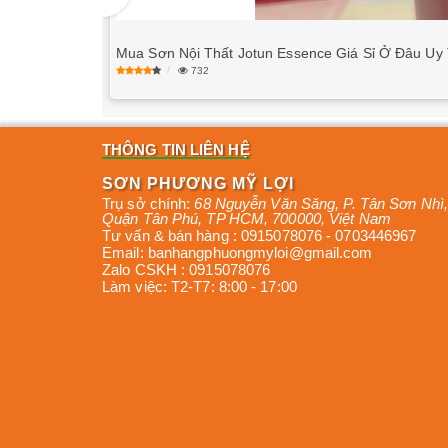
Mua Sơn Nội Thất Jotun Essence Giá Sỉ Ở Đâu Uy 
732
THÔNG TIN LIÊN HỆ
SƠN PHƯƠNG MỸ LỢI
Trụ sở chính:
68 Nguyễn Văn Săng, P. Tân Sơn Nhì
,
Quận Tân Phú
,
TP HCM
,
700000
,
Việt Nam
Tư vấn & bán hàng :
0915078076
-
0703446967
Email:
banhangphuongmyloi@gmail.com
Zalo CSKH :
0915078076
Làm việc:
T2-T7: 8:00 - 17:00