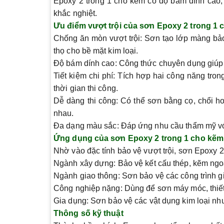
Epoxy 2 trong 1 cho kẽm có độ bám dính cao, 
khắc nghiệt.
Ưu điểm vượt trội của sơn Epoxy 2 trong 1
Chống ăn mòn vượt trội
: Sơn tạo lớp màng bảo
thọ cho bề mặt kim loại.
Độ bám dính cao
: Công thức chuyên dụng giúp
Tiết kiệm chi phí
: Tích hợp hai công năng tron
thời gian thi công.
Dễ dàng thi công
: Có thể sơn bằng cọ, chổi h
nhau.
Đa dạng màu sắc
: Đáp ứng nhu cầu thẩm mỹ v
Ứng dụng của sơn Epoxy 2 trong 1 cho kẽm
Nhờ vào đặc tính bảo vệ vượt trội, sơn Epoxy 2
Ngành xây dựng
: Bảo vệ kết cấu thép, kẽm ngo
Ngành giao thông
: Sơn bảo vệ các công trình 
Công nghiệp nặng
: Dùng để sơn máy móc, thiết
Gia dụng
: Sơn bảo vệ các vật dụng kim loại như 
Thông số kỹ thuật