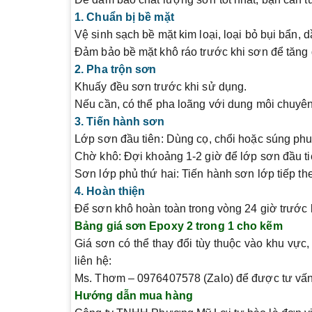
1. Chuẩn bị bề mặt
Vệ sinh sạch bề mặt kim loại, loại bỏ bụi bẩn,
Đảm bảo bề mặt khô ráo trước khi sơn để tăng
2. Pha trộn sơn
Khuấy đều sơn trước khi sử dụng.
Nếu cần, có thể pha loãng với dung môi chuyên
3. Tiến hành sơn
Lớp sơn đầu tiên
: Dùng cọ, chổi hoặc súng ph
Chờ khô
: Đợi khoảng 1-2 giờ để lớp sơn đầu t
Sơn lớp phủ thứ hai
: Tiến hành sơn lớp tiếp t
4. Hoàn thiện
Để sơn khô hoàn toàn trong vòng 24 giờ trước 
Bảng giá sơn Epoxy 2 trong 1 cho kẽm
Giá sơn có thể thay đổi tùy thuộc vào khu vực,
liên hệ:
Ms. Thơm – 0976407578 (Zalo)
để được tư vấn
Hướng dẫn mua hàng