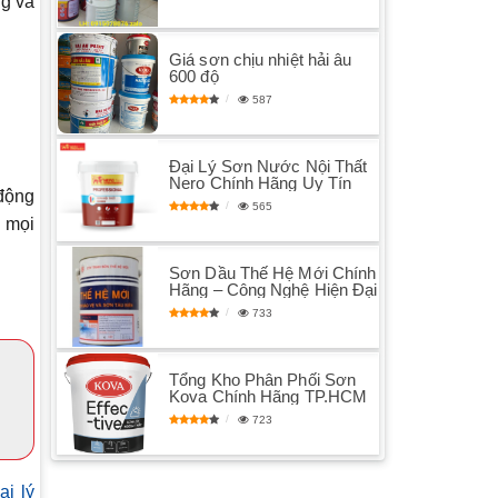
ng và
Giá sơn chịu nhiệt hải âu
600 độ
587
Đại Lý Sơn Nước Nội Thất
Nero Chính Hãng Uy Tín
 động
565
o mọi
Sơn Dầu Thế Hệ Mới Chính
Hãng – Công Nghệ Hiện Đại
733
Tổng Kho Phân Phối Sơn
Kova Chính Hãng TP.HCM
723
ại lý