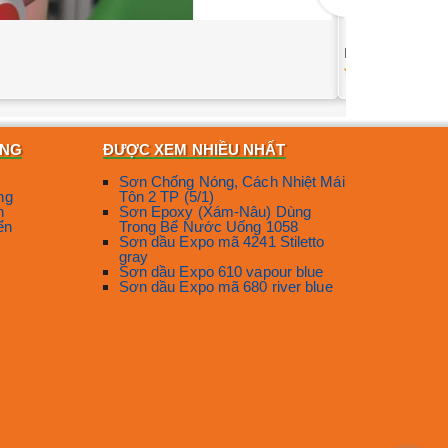
Mua Sigmadur 
694
ÀNG
ĐƯỢC XEM NHIỀU NHẤT
Sơn Chống Nóng, Cách Nhiệt Mái
ng
Tôn 2 TP (5/1)
n
Sơn Epoxy (Xám-Nâu) Dùng
ển
Trong Bể Nước Uống 1058
Sơn dầu Expo mã 4241 Stiletto
gray
Sơn dầu Expo 610 vapour blue
Sơn dầu Expo mã 680 river blue