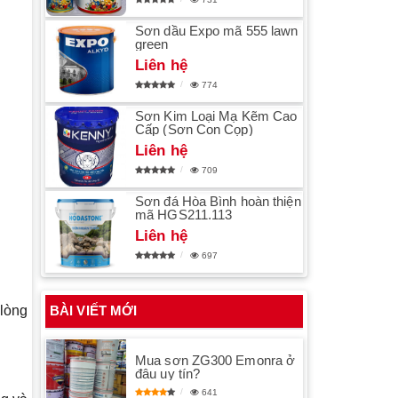
Sơn dầu Expo mã 555 lawn
green
Liên hệ
774
Sơn Kim Loại Mạ Kẽm Cao
Cấp (Sơn Con Cọp)
Liên hệ
709
Sơn đá Hòa Bình hoàn thiện
mã HGS211.113
Liên hệ
697
BÀI VIẾT MỚI
 lòng
Mua sơn ZG300 Emonra ở
đâu uy tín?
641