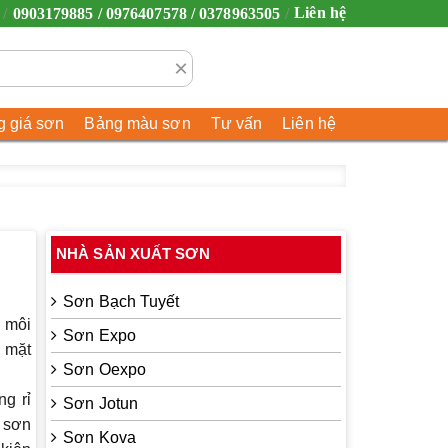
Liên hệ
0903179885 / 0976407578 / 0378963505
×
 giá sơn
Bảng màu sơn
Tư vấn
Liên hệ
NHÀ SẢN XUẤT SƠN
Sơn Bạch Tuyết
a môi
Sơn Expo
ề mặt
Sơn Oexpo
ng rỉ
Sơn Jotun
, sơn
Sơn Kova