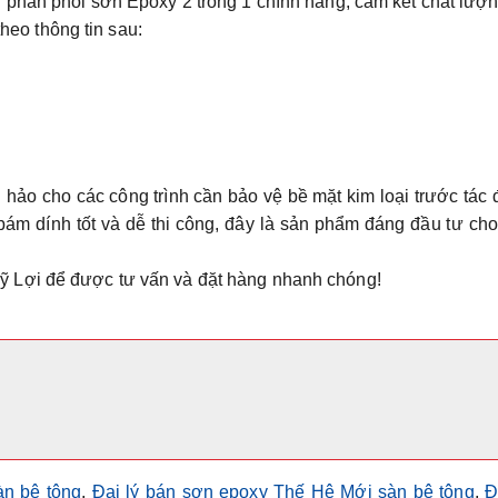
phân phối sơn Epoxy 2 trong 1 chính hãng, cam kết chất lượ
theo thông tin sau:
hảo cho các công trình cần bảo vệ bề mặt kim loại trước tác
ám dính tốt và dễ thi công, đây là sản phẩm đáng đầu tư ch
ỹ Lợi
để được tư vấn và đặt hàng nhanh chóng!
n bê tông
,
Đại lý bán sơn epoxy Thế Hệ Mới sàn bê tông
,
Đ