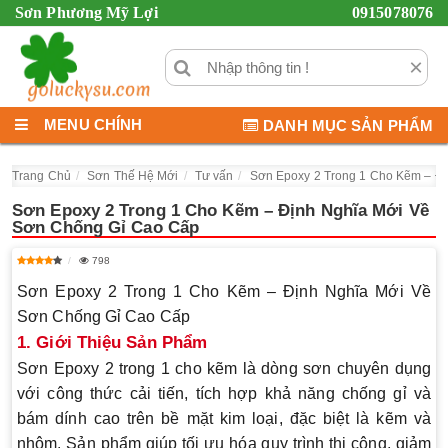
Sơn Phương Mỹ Lợi
0915078076
×
MENU CHÍNH
DANH MỤC SẢN PHẨM
Trang Chủ
Sơn Thế Hệ Mới
Tư vấn
Sơn Epoxy 2 Trong 1 Cho Kẽm – Đ
Sơn Epoxy 2 Trong 1 Cho Kẽm – Định Nghĩa Mới Về
Sơn Chống Gỉ Cao Cấp
798
Sơn Epoxy 2 Trong 1 Cho Kẽm – Định Nghĩa Mới Về
Sơn Chống Gỉ Cao Cấp
1. Giới Thiệu Sản Phẩm
Sơn Epoxy 2 trong 1 cho kẽm là dòng sơn chuyên dụng
với công thức cải tiến, tích hợp khả năng chống gỉ và
bám dính cao trên bề mặt kim loại, đặc biệt là kẽm và
nhôm. Sản phẩm giúp tối ưu hóa quy trình thi công, giảm