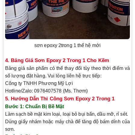
sơn epoxy 2trong 1 thế hệ mới
4. Bảng Giá Sơn Epoxy 2 Trong 1 Cho Kẽm
Bảng giá sản phẩm có thể thay đổi tùy theo thời điểm và
số lượng đặt hàng. Vui lòng liên hệ trực tiếp:
Công ty TNHH Phương Mỹ Lợi
Hotline/Zalo: 0976407578 (Ms. Thơm)
5. Hướng Dẫn Thi Công Sơn Epoxy 2 Trong 1
Bước 1: Chuẩn Bị Bề Mặt
Làm sạch bề mặt kim loại, loại bỏ bụi bẩn, dầu mỡ, rỉ sét.
Dùng giấy nhám hoặc máy chà để tăng độ bám dính của
sơn.