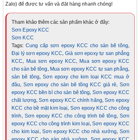
Zalo) để được tư vấn và đặt hàng nhanh chóng!
Tham khảo thêm các sản phẩm khác ở đây:
Sơn Epoxy KCC
Sơn KCC
Tags:
Cung cấp sơn epoxy KCC cho sàn bê tông
,
Đại lý sơn epoxy KCC
,
Giá sơn epoxy tự san phẳng
KCC
,
Mua sơn epoxy KCC
,
Mua sơn epoxy KCC
cho sàn bê tông
,
Mua sơn epoxy KCC tự san phẳng
,
sàn bê tông
,
Sơn epoxy cho kim loại KCC mua ở
đâu
,
Sơn epoxy cho sàn bê tông KCC giá rẻ
,
Sơn
epoxy KCC bền bỉ cho sàn bê tông
,
Sơn epoxy KCC
chất lượng
,
Sơn epoxy KCC chính hãng
,
Sơn epoxy
KCC cho bề mặt kim loại
,
Sơn epoxy KCC cho công
trình
,
Sơn epoxy KCC cho công trình bê tông
,
Sơn
epoxy KCC cho công trình kim loại
,
Sơn epoxy KCC
cho kim loại
,
Sơn epoxy KCC cho nhà xưởng
,
Sơn
epoxy KCC cho sàn nhà xưởng
,
Sơn epoxy KCC