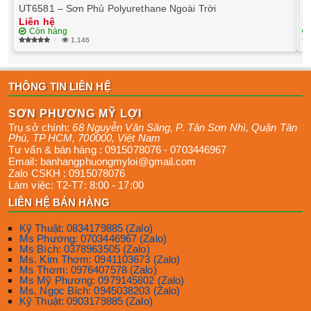
UT6581 – Sơn Phủ Polyurethane Ngoài Trời
E
Liên hệ
L
Còn hàng
1,146
THÔNG TIN LIÊN HỆ
SƠN PHƯƠNG MỸ LỢI
Trụ sở chính:
68 Nguyễn Văn Săng, P. Tân Sơn Nhì
,
Quận Tân
Phú
,
TP HCM
,
700000
,
Việt Nam
Tư vấn & bán hàng :
0915078076
-
0703446967
Email:
banhangphuongmyloi@gmail.com
Zalo CSKH :
0915078076
Làm việc:
T2-T7: 8:00 - 17:00
LIÊN HỆ BÁN HÀNG
Kỹ Thuật: 0834179885 (Zalo)
Ms Phương: 0703446967 (Zalo)
Ms Bích: 0378963505 (Zalo)
Ms. Kim Thơm: 0941103673 (Zalo)
Ms Thơm: 0976407578 (Zalo)
Ms Mỹ Phương: 0979145802 (Zalo)
Ms. Ngọc Bích: 0945038203 (Zalo)
Kỹ Thuật: 0903179885 (Zalo)