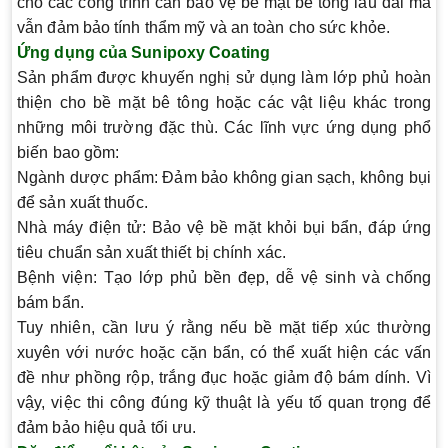
cho các công trình cần bảo vệ bề mặt bê tông lâu dài mà
vẫn đảm bảo tính thẩm mỹ và an toàn cho sức khỏe.
Ứng dụng của Sunipoxy Coating
Sản phẩm được khuyến nghị sử dụng làm lớp phủ hoàn
thiện cho bề mặt bê tông hoặc các vật liệu khác trong
những môi trường đặc thù. Các lĩnh vực ứng dụng phổ
biến bao gồm:
Ngành dược phẩm
: Đảm bảo không gian sạch, không bụi
để sản xuất thuốc.
Nhà máy điện tử
: Bảo vệ bề mặt khỏi bụi bẩn, đáp ứng
tiêu chuẩn sản xuất thiết bị chính xác.
Bệnh viện
: Tạo lớp phủ bền đẹp, dễ vệ sinh và chống
bám bẩn.
Tuy nhiên, cần lưu ý rằng nếu bề mặt tiếp xúc thường
xuyên với nước hoặc cặn bẩn, có thể xuất hiện các vấn
đề như phồng rộp, trắng đục hoặc giảm độ bám dính. Vì
vậy, việc thi công đúng kỹ thuật là yếu tố quan trọng để
đảm bảo hiệu quả tối ưu.