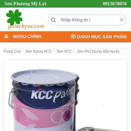
Sơn Phương Mỹ Lợi
0915078076
×
MENU CHÍNH
DANH MỤC SẢN PHẨM
Trang Chủ
Sơn Epoxy KCC
Sơn KCC
Sơn Phủ Epoxy Gốc Nước