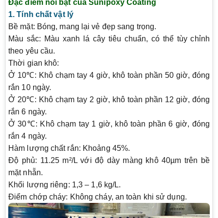
Đặc điểm nổi bật của Sunipoxy Coating
1. Tính chất vật lý
Bề mặt
: Bóng, mang lại vẻ đẹp sang trọng.
Màu sắc
: Màu xanh lá cây tiêu chuẩn, có thể tùy chỉnh
theo yêu cầu.
Thời gian khô
:
Ở 10℃: Khô chạm tay 4 giờ, khô toàn phần 50 giờ, đóng
rắn 10 ngày.
Ở 20℃: Khô chạm tay 2 giờ, khô toàn phần 12 giờ, đóng
rắn 6 ngày.
Ở 30℃: Khô chạm tay 1 giờ, khô toàn phần 6 giờ, đóng
rắn 4 ngày.
Hàm lượng chất rắn
: Khoảng 45%.
Độ phủ
: 11.25 m²/L với độ dày màng khô 40µm trên bề
mặt nhẵn.
Khối lượng riêng
: 1,3 – 1,6 kg/L.
Điểm chớp cháy
: Không cháy, an toàn khi sử dụng.