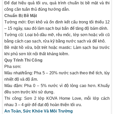
Để đạt hiệu quả tối ưu, quá trình chuẩn bị bề mặt và thi
công cần tuân thủ đúng hướng dẫn.
Chuẩn Bị Bề Mặt
Tường mới
: Đợi khô và ổn định kết cấu trong tối thiểu 12
– 15 ngày, sau đó làm sạch bụi bẩn để tăng độ bám dính.
Tường cũ
: Loại bỏ dầu mỡ, rêu mốc, lớp sơn hoặc vôi cũ
bằng cách cạo sạch, rửa kỹ bằng nước sạch và để khô.
Bề mặt hồ vữa, bột trét hoặc mastic
: Làm sạch bụi trước
khi phủ sơn lót nội thất kháng kiềm.
Quy Trình Thi Công
Pha sơn
:
Màu nhạt/trắng: Pha 5 – 20% nước sạch theo thể tích, tùy
nhiệt độ và độ ẩm.
Màu đậm: Pha 0 – 5% nước vì độ lỏng cao hơn. Khuấy
đều sơn trước khi sử dụng.
Thi công
: Sơn 2 lớp KOVA Home Love, mỗi lớp cách
nhau 3 – 4 giờ để đạt độ hoàn thiện tối ưu.
An Toàn, Sức Khỏe Và Môi Trường