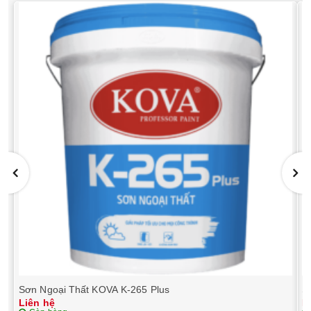
Sơn Ngoại Thất KOVA K-265 Plus
S
Liên hệ
L