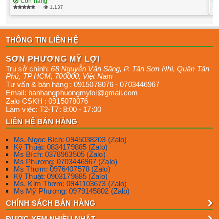
Còn hàng
1,137
THÔNG TIN LIÊN HỆ
SƠN PHƯƠNG MỸ LỢI
Trụ sở chính:
68 Nguyễn Văn Săng, P. Tân Sơn Nhì
,
Quận Tân
Phú
,
TP HCM
,
700000
,
Việt Nam
Tư vấn & bán hàng :
0915078076
-
0703446967
Email:
banhangphuongmyloi@gmail.com
Zalo CSKH :
0915078076
Làm việc:
T2-T7: 8:00 - 17:00
LIÊN HỆ BÁN HÀNG
Ms. Ngọc Bích: 0945038203 (Zalo)
Kỹ Thuật: 0834179885 (Zalo)
Ms Bích: 0378963505 (Zalo)
Ms Phương: 0703446967 (Zalo)
Ms Thơm: 0976407578 (Zalo)
Kỹ Thuật: 0903179885 (Zalo)
Ms. Kim Thơm: 0941103673 (Zalo)
Ms Mỹ Phương: 0979145802 (Zalo)
CHÍNH SÁCH BÁN HÀNG
ĐƯỢC XEM NHIỀU NHẤT