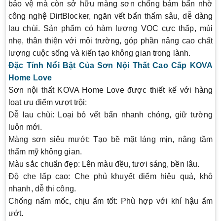
bảo vệ mà còn sở hữu màng sơn chống bám bẩn nhờ
công nghệ
DirtBlocker
, ngăn vết bẩn thấm sâu, dễ dàng
lau chùi. Sản phẩm có hàm lượng VOC cực thấp, mùi
nhẹ, thân thiện với môi trường, góp phần nâng cao chất
lượng cuộc sống và kiến tạo không gian trong lành.
Đặc Tính Nổi Bật Của Sơn Nội Thất Cao Cấp KOVA
Home Love
Sơn nội thất KOVA Home Love được thiết kế với hàng
loạt ưu điểm vượt trội:
Dễ lau chùi
: Loại bỏ vết bẩn nhanh chóng, giữ tường
luôn mới.
Màng sơn siêu mướt
: Tạo bề mặt láng mịn, nâng tầm
thẩm mỹ không gian.
Màu sắc chuẩn đẹp
: Lên màu đều, tươi sáng, bền lâu.
Độ che lấp cao
: Che phủ khuyết điểm hiệu quả, khô
nhanh, dễ thi công.
Chống nấm mốc, chịu ẩm tốt
: Phù hợp với khí hậu ẩm
ướt.