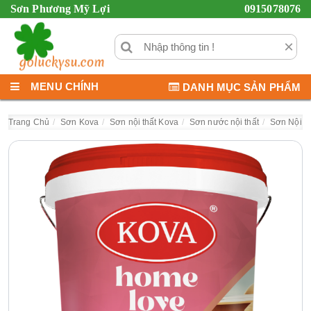
Sơn Phương Mỹ Lợi
0915078076
×
MENU CHÍNH
DANH MỤC SẢN PHẨM
Trang Chủ
Sơn Kova
Sơn nội thất Kova
Sơn nước nội thất
Sơn Nội T