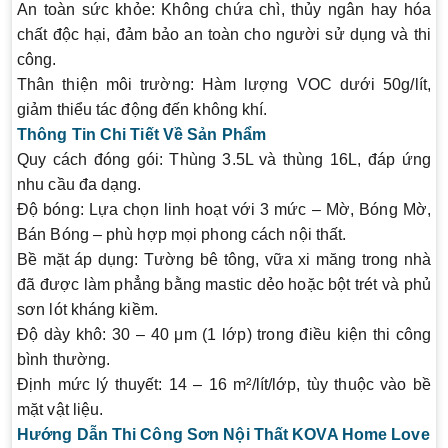
An toàn sức khỏe
: Không chứa chì, thủy ngân hay hóa
chất độc hại, đảm bảo an toàn cho người sử dụng và thi
công.
Thân thiện môi trường
: Hàm lượng VOC dưới 50g/lít,
giảm thiểu tác động đến không khí.
Thông Tin Chi Tiết Về Sản Phẩm
Quy cách đóng gói
: Thùng 3.5L và thùng 16L, đáp ứng
nhu cầu đa dạng.
Độ bóng
: Lựa chọn linh hoạt với 3 mức – Mờ, Bóng Mờ,
Bán Bóng – phù hợp mọi phong cách nội thất.
Bề mặt áp dụng
: Tường bê tông, vữa xi măng trong nhà
đã được làm phẳng bằng mastic dẻo hoặc bột trét và phủ
sơn lót kháng kiềm.
Độ dày khô
: 30 – 40 μm (1 lớp) trong điều kiện thi công
bình thường.
Định mức lý thuyết
: 14 – 16 m²/lít/lớp, tùy thuộc vào bề
mặt vật liệu.
Hướng Dẫn Thi Công Sơn Nội Thất KOVA Home Love