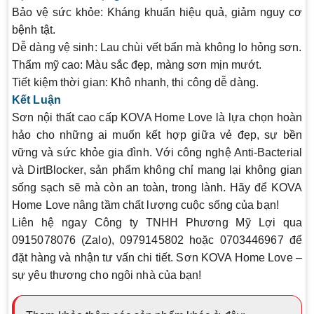
Bảo vệ sức khỏe
: Kháng khuẩn hiệu quả, giảm nguy cơ
bệnh tật.
Dễ dàng vệ sinh
: Lau chùi vết bẩn mà không lo hỏng sơn.
Thẩm mỹ cao
: Màu sắc đẹp, màng sơn mịn mướt.
Tiết kiệm thời gian
: Khô nhanh, thi công dễ dàng.
Kết Luận
Sơn nội thất cao cấp KOVA Home Love là lựa chọn hoàn
hảo cho những ai muốn kết hợp giữa vẻ đẹp, sự bền
vững và sức khỏe gia đình. Với công nghệ Anti-Bacterial
và DirtBlocker, sản phẩm không chỉ mang lại không gian
sống sạch sẽ mà còn an toàn, trong lành. Hãy để KOVA
Home Love nâng tầm chất lượng cuộc sống của bạn!
Liên hệ ngay
Công ty TNHH Phương Mỹ Lợi
qua
0915078076 (Zalo)
,
0979145802
hoặc
0703446967
để
đặt hàng và nhận tư vấn chi tiết. Sơn KOVA Home Love –
sự yêu thương cho ngôi nhà của bạn!