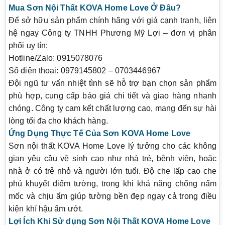
Mua Sơn Nội Thất KOVA Home Love Ở Đâu?
Để sở hữu sản phẩm chính hãng với giá cạnh tranh, liên
hệ ngay
Công ty TNHH Phương Mỹ Lợi
– đơn vị phân
phối uy tín:
Hotline/Zalo
: 0915078076
Số điện thoại
: 0979145802 – 0703446967
Đội ngũ tư vấn nhiệt tình sẽ hỗ trợ bạn chọn sản phẩm
phù hợp, cung cấp báo giá chi tiết và giao hàng nhanh
chóng. Công ty cam kết chất lượng cao, mang đến sự hài
lòng tối đa cho khách hàng.
Ứng Dụng Thực Tế Của Sơn KOVA Home Love
Sơn nội thất KOVA Home Love lý tưởng cho các không
gian yêu cầu vệ sinh cao như nhà trẻ, bệnh viện, hoặc
nhà ở có trẻ nhỏ và người lớn tuổi. Độ che lấp cao che
phủ khuyết điểm tường, trong khi khả năng chống nấm
mốc và chịu ẩm giúp tường bền đẹp ngay cả trong điều
kiện khí hậu ẩm ướt.
Lợi Ích Khi Sử dụng Sơn Nội Thất KOVA Home Love