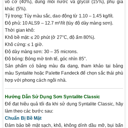
vô cơ (40%), dung môi nước và glycol (15%), phụ gia
khác (5%).
Tỷ trọng:
Tùy màu sắc, dao động từ 1.10 – 1.45 kg/lít.
Độ phủ:
10 ALS9 – 12.7 m²/lít (tùy độ dày màng sơn).
Thời gian khô:
Khô bề mặt: ≤ 20 phút (ở 27°C, độ ẩm 80%).
Khô cứng: ≤ 1 giờ.
Độ dày màng sơn:
30 – 35 microns.
Độ bóng:
Bóng mờ tinh tế, góc nhìn 85°.
Sản phẩm có bảng màu đa dạng, tham khảo tại bảng
màu Syntalite hoặc Palette Fandeck để chọn sắc thái phù
hợp với phong cách ngôi nhà.
Hướng Dẫn Sử Dụng Sơn Syntalite Classic
Để đạt hiệu quả tối đa khi sử dụng Syntalite Classic, hãy
làm theo các bước sau:
Chuẩn Bị Bề Mặt
Đảm bảo bề mặt sạch, khô, không dính dầu mỡ, bụi bẩn