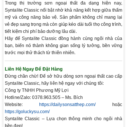
Trong thị trường sơn ngoại thất đa dạng hiện nay,
Syntalite Classic nổi bật nhờ khả năng kết hợp giữa thẩm
mỹ và công năng bảo vệ. Sản phẩm không chỉ mang lại
vẻ đẹp sang trọng mà còn giúp kéo dài tuổi thọ công trình,
tiết kiệm chi phí bảo dưỡng lâu dài.
Hãy để Syntalite Classic đồng hành cùng ngôi nhà của
bạn, biến nó thành không gian sống lý tưởng, bền vững
trước mọi thử thách từ thiên nhiên.
Liên Hệ Ngay Để Đặt Hàng
Đừng chần chừ! Để sở hữu dòng sơn ngoại thất cao cấp
Syntalite Classic, hãy liên hệ ngay với chúng tôi:
Công ty TNHH Phương Mỹ Lợi
Hotline/Zalo:
0378.963.505 – Ms. Bích
Website:
https://dailysonsatthep.com/
hoặc
https://goluckysu.com/
Syntalite Classic – Lựa chọn thông minh cho ngôi nhà
bền đẹp!