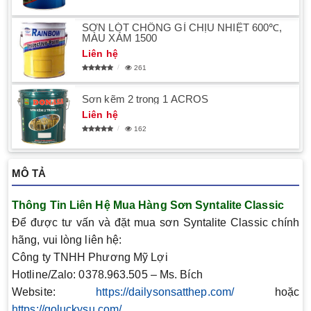
SƠN LÓT CHỐNG GỈ CHỊU NHIỆT 600℃,
MÀU XÁM 1500
Liên hệ
261
Sơn kẽm 2 trong 1 ACROS
Liên hệ
162
MÔ TẢ
Thông Tin Liên Hệ Mua Hàng Sơn Syntalite Classic
Để được tư vấn và đặt mua sơn Syntalite Classic chính
hãng, vui lòng liên hệ:
Công ty TNHH Phương Mỹ Lợi
Hotline/Zalo:
0378.963.505 – Ms. Bích
Website:
https://dailysonsatthep.com/
hoặc
https://goluckysu.com/