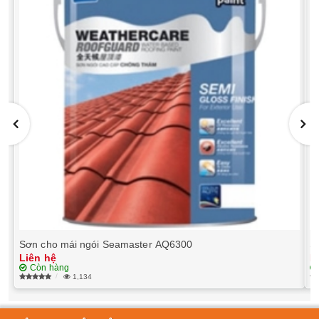
Sơn cho mái ngói Seamaster AQ6300
S
Liên hệ
L
Còn hàng
1,134