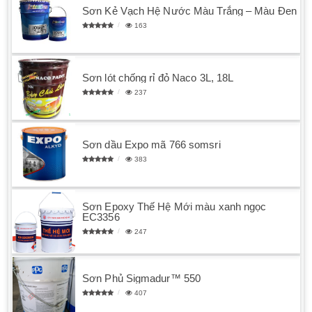
Sơn Kẻ Vạch Hệ Nước Màu Trắng – Màu Đen
163
Sơn lót chống rỉ đỏ Naco 3L, 18L
237
Sơn dầu Expo mã 766 somsri
383
Sơn Epoxy Thế Hệ Mới màu xanh ngọc
EC3356
247
Sơn Phủ Sigmadur™ 550
407