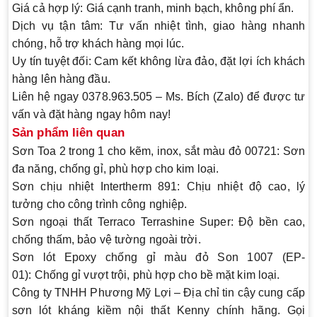
Giá cả hợp lý:
Giá cạnh tranh, minh bạch, không phí ẩn.
Dịch vụ tận tâm:
Tư vấn nhiệt tình, giao hàng nhanh
chóng, hỗ trợ khách hàng mọi lúc.
Uy tín tuyệt đối:
Cam kết không lừa đảo, đặt lợi ích khách
hàng lên hàng đầu.
Liên hệ ngay
0378.963.505 – Ms. Bích (Zalo)
để được tư
vấn và đặt hàng ngay hôm nay!
Sản phẩm liên quan
Sơn Toa 2 trong 1 cho kẽm, inox, sắt màu đỏ 00721:
Sơn
đa năng, chống gỉ, phù hợp cho kim loại.
Sơn chịu nhiệt Intertherm 891:
Chịu nhiệt độ cao, lý
tưởng cho công trình công nghiệp.
Sơn ngoại thất Terraco Terrashine Super:
Độ bền cao,
chống thấm, bảo vệ tường ngoài trời.
Sơn lót Epoxy chống gỉ màu đỏ Son 1007 (EP-
01):
Chống gỉ vượt trội, phù hợp cho bề mặt kim loại.
Công ty TNHH Phương Mỹ Lợi
– Địa chỉ tin cậy cung cấp
sơn lót kháng kiềm nội thất Kenny chính hãng. Gọi