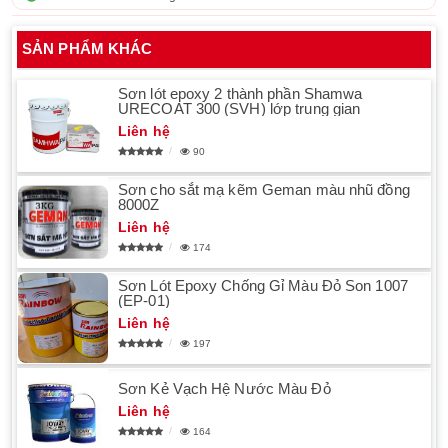
SẢN PHẨM KHÁC
Sơn lót epoxy 2 thành phần Shamwa
URECOAT 300 (SVH) lớp trung gian
Liên hệ
90
Sơn cho sắt mạ kẽm Geman màu nhũ đồng
8000Z
Liên hệ
174
Sơn Lót Epoxy Chống Gỉ Màu Đỏ Son 1007
(EP-01)
Liên hệ
197
Sơn Kẻ Vạch Hệ Nước Màu Đỏ
Liên hệ
164