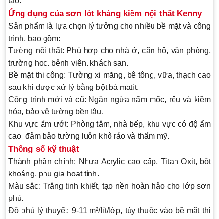
tạo.
Ứng dụng của sơn lót kháng kiềm nội thất Kenny
Sản phẩm là lựa chọn lý tưởng cho nhiều bề mặt và công
trình, bao gồm:
Tường nội thất:
Phù hợp cho nhà ở, căn hộ, văn phòng,
trường học, bệnh viện, khách sạn.
Bề mặt thi công:
Tường xi măng, bê tông, vữa, thạch cao
sau khi được xử lý bằng bột bả matit.
Công trình mới và cũ:
Ngăn ngừa nấm mốc, rêu và kiềm
hóa, bảo vệ tường bền lâu.
Khu vực ẩm ướt:
Phòng tắm, nhà bếp, khu vực có độ ẩm
cao, đảm bảo tường luôn khô ráo và thẩm mỹ.
Thông số kỹ thuật
Thành phần chính:
Nhựa Acrylic cao cấp, Titan Oxit, bột
khoáng, phụ gia hoạt tính.
Màu sắc:
Trắng tinh khiết, tạo nền hoàn hảo cho lớp sơn
phủ.
Độ phủ lý thuyết:
9-11 m²/lít/lớp, tùy thuộc vào bề mặt thi