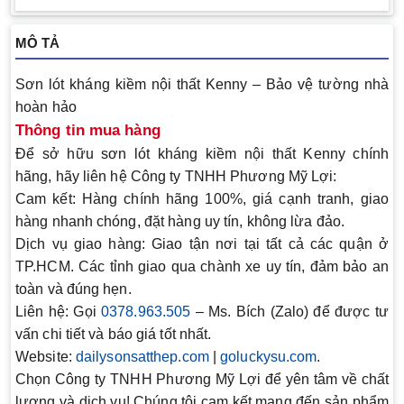
MÔ TẢ
Sơn lót kháng kiềm nội thất Kenny – Bảo vệ tường nhà
hoàn hảo
Thông tin mua hàng
Để sở hữu
sơn lót kháng kiềm nội thất Kenny
chính
hãng, hãy liên hệ
Công ty TNHH Phương Mỹ Lợi
:
Cam kết:
Hàng chính hãng 100%, giá cạnh tranh, giao
hàng nhanh chóng, đặt hàng uy tín, không lừa đảo.
Dịch vụ giao hàng:
Giao tận nơi tại tất cả các quận ở
TP.HCM. Các tỉnh giao qua chành xe uy tín, đảm bảo an
toàn và đúng hẹn.
Liên hệ:
Gọi
0378.963.505
– Ms. Bích (Zalo) để được tư
vấn chi tiết và báo giá tốt nhất.
Website:
dailysonsatthep.com
|
goluckysu.com
.
Chọn Công ty TNHH Phương Mỹ Lợi để yên tâm về chất
lượng và dịch vụ!
Chúng tôi cam kết mang đến sản phẩm