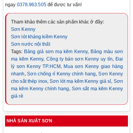
ngay
0378.963.505
để được tư vấn!
Tham khảo thêm các sản phẩm khác ở đây:
Sơn Kenny
Sơn lót kháng kiềm Kenny
Sơn nước nội thất
Tags:
Bảng giá sơn mạ kẽm Kenny
,
Bảng màu sơn
mạ kẽm Kenny
,
Công ty bán sơn Kenny uy tín
,
Đại
lý sơn Kenny TP.HCM
,
Mua sơn Kenny giao hàng
nhanh
,
Sơn chống rỉ Kenny chính hang
,
Sơn Kenny
cho sắt thép inox
,
Sơn lót mạ kẽm Kenny giá sỉ
,
Sơn
mạ kẽm Kenny chính hang
,
Sơn sắt mạ kẽm Kenny
giá rẻ
NHÀ SẢN XUẤT SƠN