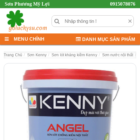
Sơn Phương Mỹ Lợi
0915078076
×
MENU CHÍNH
DANH MỤC SẢN PHẨM
Trang Chủ
Sơn Kenny
Sơn lót kháng kiềm Kenny
Sơn nước nội thất