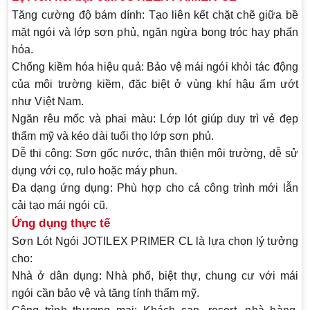
Tăng cường độ bám dính
: Tạo liên kết chặt chẽ giữa bề
mặt ngói và lớp sơn phủ, ngăn ngừa bong tróc hay phấn
hóa.
Chống kiềm hóa hiệu quả
: Bảo vệ mái ngói khỏi tác động
của môi trường kiềm, đặc biệt ở vùng khí hậu ẩm ướt
như Việt Nam.
Ngăn rêu mốc và phai màu
: Lớp lót giúp duy trì vẻ đẹp
thẩm mỹ và kéo dài tuổi thọ lớp sơn phủ.
Dễ thi công
: Sơn gốc nước, thân thiện môi trường, dễ sử
dụng với cọ, rulo hoặc máy phun.
Đa dạng ứng dụng
: Phù hợp cho cả công trình mới lẫn
cải tạo mái ngói cũ.
Ứng dụng thực tế
Sơn Lót Ngói JOTILEX PRIMER CL là lựa chọn lý tưởng
cho:
Nhà ở dân dụng
: Nhà phố, biệt thự, chung cư với mái
ngói cần bảo vệ và tăng tính thẩm mỹ.