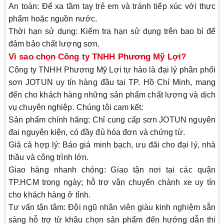
An toàn
: Để xa tầm tay trẻ em và tránh tiếp xúc với thực
phẩm hoặc nguồn nước.
Thời hạn sử dụng
: Kiểm tra hạn sử dụng trên bao bì để
đảm bảo chất lượng sơn.
Vì sao chọn Công ty TNHH Phương Mỹ Lợi?
Công ty TNHH Phương Mỹ Lợi tự hào là
đại lý phân phối
sơn JOTUN uy tín hàng đầu tại TP. Hồ Chí Minh
, mang
đến cho khách hàng những sản phẩm chất lượng và dịch
vụ chuyên nghiệp. Chúng tôi cam kết:
Sản phẩm chính hãng
: Chỉ cung cấp sơn JOTUN nguyên
đai nguyên kiện, có đầy đủ hóa đơn và chứng từ.
Giá cả hợp lý
: Báo giá minh bạch, ưu đãi cho đại lý, nhà
thầu và công trình lớn.
Giao hàng nhanh chóng
: Giao tận nơi tại các quận
TP.HCM trong ngày; hỗ trợ vận chuyển chành xe uy tín
cho khách hàng ở tỉnh.
Tư vấn tận tâm
: Đội ngũ nhân viên giàu kinh nghiệm sẵn
sàng hỗ trợ từ khâu chọn sản phẩm đến hướng dẫn thi