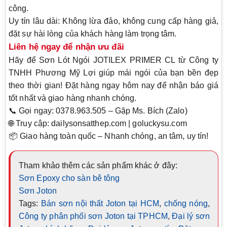
công.
Uy tín lâu dài
: Không lừa đảo, không cung cấp hàng giả,
đặt sự hài lòng của khách hàng làm trọng tâm.
Liên hệ ngay để nhận ưu đãi
Hãy để Sơn Lót Ngói JOTILEX PRIMER CL từ Công ty
TNHH Phương Mỹ Lợi giúp mái ngói của bạn bền đẹp
theo thời gian! Đặt hàng ngay hôm nay để nhận báo giá
tốt nhất và giao hàng nhanh chóng.
📞
Gọi ngay
: 0378.963.505 – Gặp Ms. Bích (Zalo)
🌐
Truy cập
: dailysonsatthep.com | goluckysu.com
📦
Giao hàng toàn quốc
– Nhanh chóng, an tâm, uy tín!
Tham khảo thêm các sản phẩm khác ở đây:
Sơn Epoxy cho sàn bê tông
Sơn Joton
Tags:
Bán sơn nội thất Joton tại HCM
,
chống nóng
,
Công ty phân phối sơn Joton tại TPHCM
,
Đại lý sơn