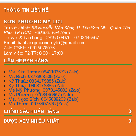
THÔNG TIN LIÊN HỆ
SƠN PHƯƠNG MỸ LỢI
Trụ sở chính:
68 Nguyễn Văn Săng, P. Tân Sơn Nhì
,
Quận Tân
Phú
,
TP HCM
,
700000
,
Việt Nam
Tư vấn & bán hàng :
0915078076
-
0703446967
Email:
banhangphuongmyloi@gmail.com
Zalo CSKH :
0915078076
Làm việc:
T2-T7: 8:00 - 17:00
LIÊN HỆ BÁN HÀNG
Ms. Kim Thơm: 0941103673 (Zalo)
Ms Bích: 0378963505 (Zalo)
Kỹ Thuật: 0834179885 (Zalo)
Kỹ Thuật: 0903179885 (Zalo)
Ms Mỹ Phương: 0979145802 (Zalo)
Ms Phương: 0703446967 (Zalo)
Ms. Ngọc Bích: 0945038203 (Zalo)
Ms Thơm: 0976407578 (Zalo)
CHÍNH SÁCH BÁN HÀNG
ĐƯỢC XEM NHIỀU NHẤT