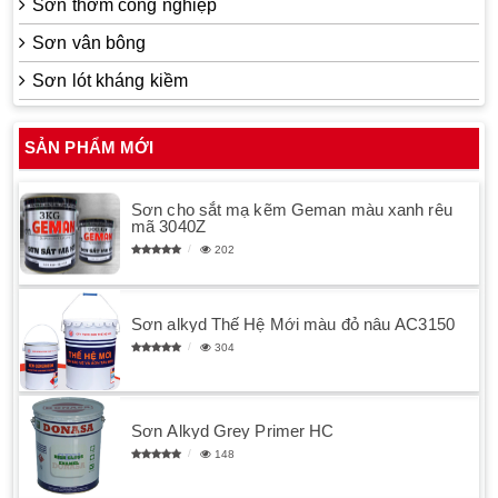
Sơn thơm công nghiệp
Sơn vân bông
Sơn lót kháng kiềm
SẢN PHẨM MỚI
Sơn cho sắt mạ kẽm Geman màu xanh rêu
mã 3040Z
202
Sơn alkyd Thế Hệ Mới màu đỏ nâu AC3150
304
Sơn Alkyd Grey Primer HC
148