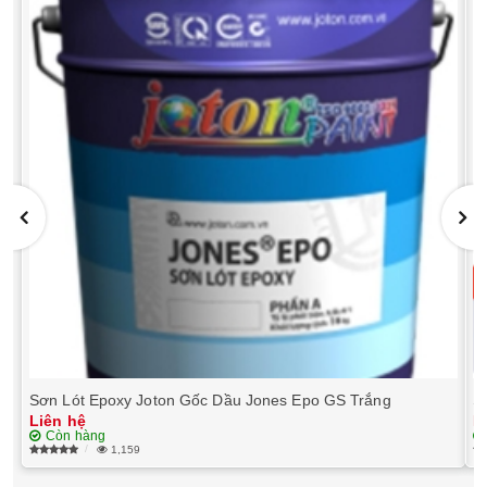
Sơn Lót Epoxy Joton Gốc Dầu Jones Epo GS Trắng
S
Liên hệ
L
Còn hàng
1,159