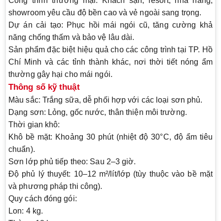
Công trình thương mại
: Khách sạn, resort, nhà hàng,
showroom yêu cầu độ bền cao và vẻ ngoài sang trọng.
Dự án cải tạo
: Phục hồi mái ngói cũ, tăng cường khả
năng chống thấm và bảo vệ lâu dài.
Sản phẩm đặc biệt hiệu quả cho các công trình tại TP. Hồ
Chí Minh và các tỉnh thành khác, nơi thời tiết nóng ẩm
thường gây hại cho mái ngói.
Thông số kỹ thuật
Màu sắc
: Trắng sữa, dễ phối hợp với các loại sơn phủ.
Dạng sơn
: Lỏng, gốc nước, thân thiện môi trường.
Thời gian khô
:
Khô bề mặt: Khoảng 30 phút (nhiệt độ 30°C, độ ẩm tiêu
chuẩn).
Sơn lớp phủ tiếp theo: Sau 2–3 giờ.
Độ phủ lý thuyết
: 10–12 m²/lít/lớp (tùy thuộc vào bề mặt
và phương pháp thi công).
Quy cách đóng gói
:
Lon: 4 kg.