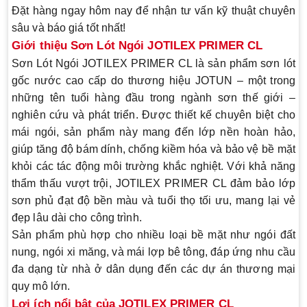
Đặt hàng ngay hôm nay
để nhận tư vấn kỹ thuật chuyên
sâu và báo giá tốt nhất!
Giới thiệu Sơn Lót Ngói JOTILEX PRIMER CL
Sơn Lót Ngói
JOTILEX PRIMER CL
là sản phẩm sơn lót
gốc nước cao cấp do thương hiệu JOTUN – một trong
những tên tuổi hàng đầu trong ngành sơn thế giới –
nghiên cứu và phát triển. Được thiết kế chuyên biệt cho
mái ngói, sản phẩm này mang đến lớp nền hoàn hảo,
giúp tăng độ bám dính, chống kiềm hóa và bảo vệ bề mặt
khỏi các tác động môi trường khắc nghiệt. Với khả năng
thẩm thấu vượt trội, JOTILEX PRIMER CL đảm bảo lớp
sơn phủ đạt độ bền màu và tuổi thọ tối ưu, mang lại vẻ
đẹp lâu dài cho công trình.
Sản phẩm phù hợp cho nhiều loại bề mặt như ngói đất
nung, ngói xi măng, và mái lợp bê tông, đáp ứng nhu cầu
đa dạng từ nhà ở dân dụng đến các dự án thương mại
quy mô lớn.
Lợi ích nổi bật của JOTILEX PRIMER CL