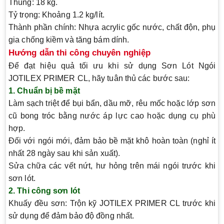
Thùng: 18 kg.
Tỷ trọng
: Khoảng 1.2 kg/lít.
Thành phần chính
: Nhựa acrylic gốc nước, chất độn, phụ
gia chống kiềm và tăng bám dính.
Hướng dẫn thi công chuyên nghiệp
Để đạt hiệu quả tối ưu khi sử dụng Sơn Lót Ngói
JOTILEX PRIMER CL, hãy tuân thủ các bước sau:
1. Chuẩn bị bề mặt
Làm sạch triệt để bụi bẩn, dầu mỡ, rêu mốc hoặc lớp sơn
cũ bong tróc bằng nước áp lực cao hoặc dụng cụ phù
hợp.
Đối với ngói mới, đảm bảo bề mặt khô hoàn toàn (nghỉ ít
nhất 28 ngày sau khi sản xuất).
Sửa chữa các vết nứt, hư hỏng trên mái ngói trước khi
sơn lót.
2. Thi công sơn lót
Khuấy đều sơn
: Trộn kỹ JOTILEX PRIMER CL trước khi
sử dụng để đảm bảo độ đồng nhất.