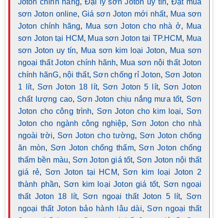
Joton chính hãng
,
Đại lý sơn Joton uy tín
,
Đặt mua
sơn Joton online
,
Giá sơn Joton mới nhất
,
Mua sơn
Joton chính hãng
,
Mua sơn Joton cho nhà ở
,
Mua
sơn Joton tại HCM
,
Mua sơn Joton tại TP.HCM
,
Mua
sơn Joton uy tín
,
Mua sơn kim loại Joton
,
Mua sơn
ngoại thất Joton chính hãnh
,
Mua sơn nội thất Joton
chính hãnG
,
nội thất
,
Sơn chống rỉ Joton
,
Sơn Joton
1 lít
,
Sơn Joton 18 lít
,
Sơn Joton 5 lít
,
Sơn Joton
chất lượng cao
,
Sơn Joton chịu nắng mưa tốt
,
Sơn
Joton cho công trình
,
Sơn Joton cho kim loại
,
Sơn
Joton cho ngành công nghiệp
,
Sơn Joton cho nhà
ngoài trời
,
Sơn Joton cho tường
,
Sơn Joton chống
ăn mòn
,
Sơn Joton chống thấm
,
Sơn Joton chống
thấm bền màu
,
Sơn Joton giá tốt
,
Sơn Joton nội thất
giá rẻ
,
Sơn Joton tại HCM
,
Sơn kim loại Joton 2
thành phần
,
Sơn kim loại Joton giá tốt
,
Sơn ngoại
thất Joton 18 lít
,
Sơn ngoại thất Joton 5 lít
,
Sơn
ngoại thất Joton bảo hành lâu dài
,
Sơn ngoại thất