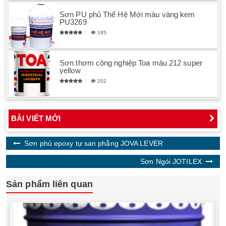
Sơn PU phủ Thế Hệ Mới màu vàng kem
PU3269
185
Sơn thơm công nghiệp Toa màu 212 super
yellow
202
BÀI VIẾT MỚI
Sơn phủ epoxy tự san phẳng JOVA LEVER
Sơn Ngói JOTILEX
Sản phẩm liên quan