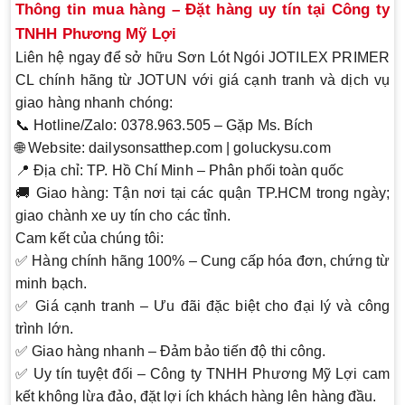
Thông tin mua hàng – Đặt hàng uy tín tại Công ty
TNHH Phương Mỹ Lợi
Liên hệ ngay để sở hữu
Sơn Lót Ngói JOTILEX PRIMER
CL
chính hãng từ JOTUN với giá cạnh tranh và dịch vụ
giao hàng nhanh chóng:
📞
Hotline/Zalo
: 0378.963.505 – Gặp Ms. Bích
🌐
Website
: dailysonsatthep.com | goluckysu.com
📍
Địa chỉ
: TP. Hồ Chí Minh – Phân phối toàn quốc
🚚
Giao hàng
: Tận nơi tại các quận TP.HCM trong ngày;
giao chành xe uy tín cho các tỉnh.
Cam kết của chúng tôi
:
✅
Hàng chính hãng 100%
– Cung cấp hóa đơn, chứng từ
minh bạch.
✅
Giá cạnh tranh
– Ưu đãi đặc biệt cho đại lý và công
trình lớn.
✅
Giao hàng nhanh
– Đảm bảo tiến độ thi công.
✅
Uy tín tuyệt đối
– Công ty TNHH Phương Mỹ Lợi cam
kết không lừa đảo, đặt lợi ích khách hàng lên hàng đầu.