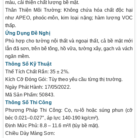
màu, cải thiện chất lượng bề mặt.
Thân Thiện Môi Trường
: Không chứa hóa chất độc hại
như APEO, phoóc-môn, kim loại nặng; hàm lượng VOC
thấp.
Ứng Dụng Đề Nghị
Phù hợp cho tường nội thất và ngoại thất, cả bề mặt mới
lẫn đã sơn, trên bê tông, hồ vữa, tường xây, gạch và vách
ngăn mềm.
Thông Số Kỹ Thuật
Thể Tích Chất Rắn
: 35 ± 2%.
Kích Cỡ Đóng Gói
: Tùy theo yêu cầu từng thị trường.
Ngày Phát Hành
: 17/05/2022.
Mã Sản Phẩm
: 50843.
Thông Số Thi Công
Phương Pháp Thi Công
: Cọ, ru-lô hoặc súng phun (cỡ
béc 0.021–0.027″, áp lực 140-190 kg/cm²).
Định Mức Phủ
: 8.8 – 11.6 m²/l (tùy bề mặt).
Chiều Dày Màng Sơn
: