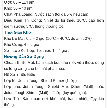
Ướt: 85 – 114 µm.
Khô: 30 – 40 µm.
Chất Pha Loãng
: Nước sạch (tối đa 5% nếu cần).
Điều Kiện Thi Công
: Nhiệt độ tối thiểu 10°C, cao hơn
điểm sương 3°C, thông thoáng tốt.
Thời Gian Khô
Khô Bề Mặt
: 0.5 – 2 giờ (10°C – 40°C, độ ẩm 50%).
Khô Cứng
: 4 – 8 giờ.
Sơn Lớp Kế Tiếp
: Tối thiểu 1 – 4 giờ.
Hướng Dẫn Sử Dụng
Chuẩn Bị Bề Mặt
: Làm sạch bụi, dầu mỡ, vữa thừa; dùng
cọ lông cứng cho bề mặt phấn hóa.
Hệ Sơn Tiêu Biểu
:
Lớp lót: Jotun Tough Shield Primer (1 lớp).
Lớp phủ: Jotun Tough Shield Max (Sheen/Matt) hoặc
Jotun Tough Shield (Matt) – 2 lớp (tùy quốc gia).
Lưu Trữ
: Bảo quản nơi khô mát, tránh nhiệt, đậy kín
thùng.