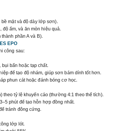
ào bề mặt và độ dày lớp sơn).
, độ ẩm, và ăn mòn hiệu quả.
ồm thành phần A và B).
NES EPO
hi công sau:
bụi bẩn hoặc tạp chất.
iệp để tạo độ nhám, giúp sơn bám dính tốt hơn.
háp phun cát hoặc đánh bóng cơ học.
 theo tỷ lệ khuyến cáo (thường 4:1 theo thể tích).
 3–5 phút để tạo hỗn hợp đồng nhất.
 để tránh đông cứng.
ông lớp lót.