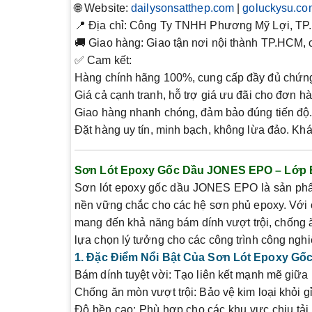
🌐
Website
:
dailysonsatthep.com
|
goluckysu.co
📍
Địa chỉ
: Công Ty TNHH Phương Mỹ Lợi, TP.
🚚
Giao hàng
: Giao tận nơi nội thành TP.HCM, 
✅
Cam kết
:
Hàng chính hãng 100%
, cung cấp đầy đủ chứn
Giá cả cạnh tranh
, hỗ trợ giá ưu đãi cho đơn hà
Giao hàng nhanh chóng
, đảm bảo đúng tiến độ
Đặt hàng uy tín
, minh bạch, không lừa đảo. Kh
Sơn Lót Epoxy Gốc Dầu JONES EPO – Lớp 
Sơn lót epoxy gốc dầu
JONES EPO
là sản phẩ
nền vững chắc cho các hệ sơn phủ epoxy. Với 
mang đến khả năng bám dính vượt trội, chống ăn
lựa chọn lý tưởng cho các công trình công ngh
1. Đặc Điểm Nổi Bật Của Sơn Lót Epoxy G
Bám dính tuyệt vời
: Tạo liên kết mạnh mẽ giữa 
Chống ăn mòn vượt trội
: Bảo vệ kim loại khỏi 
Độ bền cao
: Phù hợp cho các khu vực chịu tả