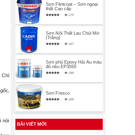
Sơn Flintcoat – Sơn ngoại
thất Cao cấp
175
Sơn Nội Thất Lau Chùi Mờ
(Trắng)
187
Sơn phủ Epoxy Hải Âu màu
đỏ nâu EP3550
199
 Chí
gốc,
Sơn Fresco
189
i nói
BÀI VIẾT MỚI