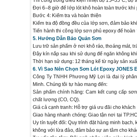
Thi công trong điều kiện nhiệt độ 15–35°C, độ
Đợi 6–8 giờ để lớp lót khô hoàn toàn trước khi 
Bước 4: Kiểm tra và hoàn thiện
Kiểm tra độ đồng đều của lớp sơn, đảm bảo khô
Tiến hành thi công lớp sơn phủ epoxy để hoàn t
5. Hướng Dẫn Bảo Quản Sơn
Lưu trữ sản phẩm ở nơi khô ráo, thoáng mát, tr
Đậy kín nắp sau khi sử dụng để ngăn không kh
Thời hạn sử dụng: 12 tháng kể từ ngày sản xu
6. Vì Sao Nên Chọn Sơn Lót Epoxy JONES
Công Ty TNHH Phương Mỹ Lợi là đại lý phân 
Minh. Chúng tôi tự hào mang đến:
Sản phẩm chính hãng
: Cam kết cung cấp sơ
chất lượng (CO, CQ).
Giá cả cạnh tranh
: Hỗ trợ giá ưu đãi cho khách
Giao hàng nhanh chóng
: Giao tận nơi tại TP.H
Uy tín tuyệt đối
: Quy trình đặt hàng minh bạch,
không với lừa đảo, đảm bảo sự an tâm cho khá