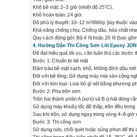
Khô bề mặt: 2–3 giờ (nhiệt độ 25°C).
Khô hoàn toàn: 24 giờ.
Độ phủ lý thuyết
: 10–12 m²/lít/lớp (tùy thuộc v
Khả năng chống chịu
: Chống dầu, hóa chất nhẹ
Quy cách đóng gói
: Bộ 4 lít hoặc 20 lít (bao g
4. Hướng Dẫn Thi Công Sơn Lót Epoxy JO
Để đạt hiệu quả tối ưu, cần tuân thủ các bước t
Bước 1: Chuẩn bị bề mặt
Đảm bảo bề mặt sạch, khô, không dính dầu mỡ, 
Đối với bê tông
: Sử dụng máy mài sàn công ngh
Đối với kim loại
: Loại bỏ gỉ sét bằng phương p
Bước 2: Pha trộn sơn
Trộn hai thành phần A (sơn) và B (chất đóng rắn)
Sử dụng máy khuấy tốc độ thấp, trộn đều trong
Sau khi trộn, sử dụng ngay trong vòng 4–6 giờ
Bước 3: Thi công sơn
Sử dụng rulo, chổi quét hoặc súng phun để thi c