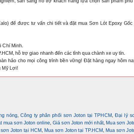
 nghiệm, sẵn sàng hỗ trợ khách hàng lựa chọn sản phẩm phù
alo) để được tư vấn chi tiết và đặt mua
Sơn Lót Epoxy Gốc
 Chí Minh.
P.HCM, hỗ trợ giao nhanh đến các tỉnh qua chành xe uy tín.
àn hảo cho mọi công trình bền vững! Đặt hàng ngay hôm na
 Mỹ Lợi!
ng nóng
,
Công ty phân phối sơn Joton tại TPHCM
,
Đại lý s
t mua sơn Joton online
,
Giá sơn Joton mới nhất
,
Mua sơn Jot
sơn Joton tại HCM
,
Mua sơn Joton tại TP.HCM
,
Mua sơn Jot