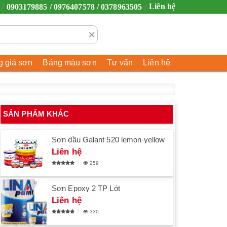
Liên hệ
0903179885 / 0976407578 / 0378963505
×
 giá sơn
Bảng màu sơn
Tư vấn
Liên hệ
SẢN PHẨM KHÁC
Sơn dầu Galant 520 lemon yellow
Liên hệ
259
Sơn Epoxy 2 TP Lót
Liên hệ
330