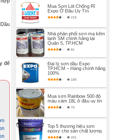
 hợp
Mua Sơn Lót Chống Rỉ
Expo Ở Đâu Uy Tín
216
 Dầu
Nhà phân phối sơn mạ kẽm
lạnh SM chính hãng tại
Quận 5, TP.HCM
81
y để
Đại lý sơn dầu Expo
TP.HCM – Hàng chính hãng
100%
185
Mua sơn Rainbow 500 độ
màu xám 18L ở đâu uy tín
70
ơn
Top 5 thương hiệu sơn
on
epoxy cho sàn chất lượng
on
201