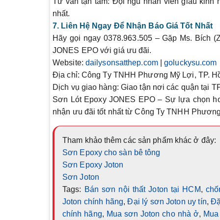
Tư vấn tận tâm
: Đội ngũ nhân viên giàu kinh
nhất.
7. Liên Hệ Ngay Để Nhận Báo Giá Tốt Nhất
Hãy gọi ngay
0378.963.505
– Gặp
Ms. Bích
(Z
JONES EPO
với giá ưu đãi.
Website
:
dailysonsatthep.com
|
goluckysu.com
Địa chỉ
: Công Ty TNHH Phương Mỹ Lợi, TP. Hồ
Dịch vụ giao hàng
: Giao tận nơi các quận tại T
Sơn Lót Epoxy JONES EPO
– Sự lựa chọn ho
nhận ưu đãi tốt nhất từ Công Ty TNHH Phương
Tham khảo thêm các sản phẩm khác ở đây:
Sơn Epoxy cho sàn bê tông
Sơn Epoxy Joton
Sơn Joton
Tags:
Bán sơn nội thất Joton tại HCM
,
chố
Joton chính hãng
,
Đại lý sơn Joton uy tín
,
Đặ
chính hãng
,
Mua sơn Joton cho nhà ở
,
Mua 