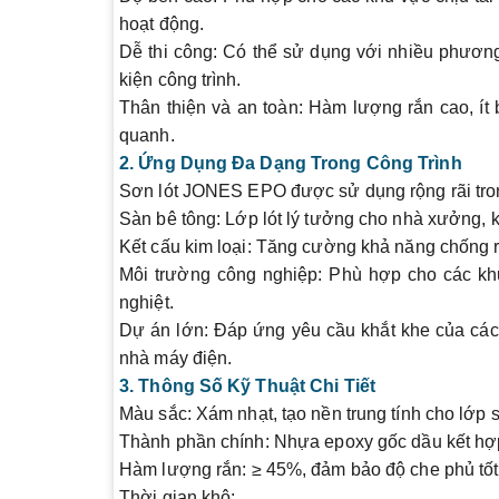
hoạt động.
Dễ thi công
: Có thể sử dụng với nhiều phương
kiện công trình.
Thân thiện và an toàn
: Hàm lượng rắn cao, ít
quanh.
2. Ứng Dụng Đa Dạng Trong Công Trình
Sơn lót
JONES EPO
được sử dụng rộng rãi tro
Sàn bê tông
: Lớp lót lý tưởng cho nhà xưởng, k
Kết cấu kim loại
: Tăng cường khả năng chống rỉ
Môi trường công nghiệp
: Phù hợp cho các kh
nghiệt.
Dự án lớn
: Đáp ứng yêu cầu khắt khe của các
nhà máy điện.
3. Thông Số Kỹ Thuật Chi Tiết
Màu sắc
: Xám nhạt, tạo nền trung tính cho lớp 
Thành phần chính
: Nhựa epoxy gốc dầu kết hợ
Hàm lượng rắn
: ≥ 45%, đảm bảo độ che phủ tốt 
Thời gian khô
: