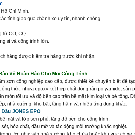
m
 Hồ Chí Minh.
các tỉnh giao qua chành xe uy tín, nhanh chóng.
g từ CO, CQ.
ng sỉ và công trình lớn.
.
ách hàng được kiểm tra hàng trước khi nhận.
Bảo Vệ Hoàn Hảo Cho Mọi Công Trình
m sơn công nghiệp cao cấp, được thiết kế chuyên biệt để tạ
công thức nhựa epoxy kết hợp chất đóng rắn polyamide, sản
 mòn tối ưu và độ bền cao trên bề mặt kim loại và bê tông. Đ
iệp, nhà xưởng, kho bãi, tầng hầm và nhiều ứng dụng khác.
ốc Dầu JONES EPO
bề mặt và lớp sơn phủ, tăng độ bền cho công trình.
gỉ sét, hóa chất, dầu mỡ và tác động môi trường khắc nghiệt.
i trọng lớn như sàn nhà xưởng, kho chứa hoặc khu vực có xe