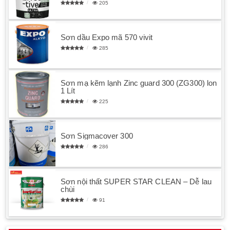
205
Sơn dầu Expo mã 570 vivit
285
Sơn mạ kẽm lạnh Zinc guard 300 (ZG300) lon
1 Lít
225
Sơn Sigmacover 300
286
Sơn nội thất SUPER STAR CLEAN – Dễ lau
chùi
91