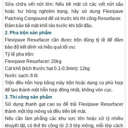
Sửa chữa vết nứt lớn
: Nếu bề mặt có các vết nứt sâu
hoặc hư hỏng nghiêm trọng, hãy sử dụng Flexipave
Patching Compound để vá trước khi thi công Resurfacer.
Đảm bảo bề mặt khô ráo trước khi bắt đầu.
2. Pha trộn sản phẩm
Flexipave Resurfacer cần được trộn đúng tỷ lệ để đảm
bảo độ kết dính và hiệu quả tối ưu:
Tỷ lệ pha trộn
:
Flexipave Resurfacer: 20kg
Cát khô (kích thước hạt 0.1-0.3mm): 12kg
Nước sạch: 8 lít
Trộn đều hỗn hợp bằng máy trộn hoặc dụng cụ phù hợp
để tạo thành một hỗn hợp đồng nhất, không vón cục.
3. Thi công sản phẩm
Sử dụng
thanh gạt cao su
để trải Flexipave Resurfacer
thành một lớp mỏng và đều trên bề mặt.
Nếu cần làm phẳng các khu vực lớn hoặc xử lý nhiều
khuyết tật, có thể thi công từ 2-3 lớp mỏng, mỗi lớp cách