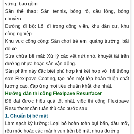
vững, bao gồm:
Sân thể thao
: Sân tennis, bóng rổ, cầu lông, bóng
chuyền.
Đường đi bộ
: Lối đi trong công viên, khu dân cư, khu
công nghiệp.
Khu vực công cộng
: Sân chơi trẻ em, quảng trường, bãi
đỗ xe.
Sửa chữa bề mặt
: Xử lý các vết nứt nhỏ, khuyết tật trên
đường nhựa hoặc sân vận động.
Sản phẩm này đặc biệt phù hợp khi kết hợp với hệ thống
sơn Flexipave Coating, tạo nên một lớp hoàn thiện chất
lượng cao, đáp ứng mọi tiêu chuẩn khắt khe nhất.
Hướng dẫn thi công Flexipave Resurfacer
Để đạt được hiệu quả tốt nhất, việc thi công Flexipave
Resurfacer cần tuân thủ các bước sau:
1. Chuẩn bị bề mặt
Làm sạch kỹ lưỡng
: Loại bỏ hoàn toàn bụi bẩn, dầu mỡ,
rêu mốc hoặc các mảnh vụn trên bề mặt nhựa đường.