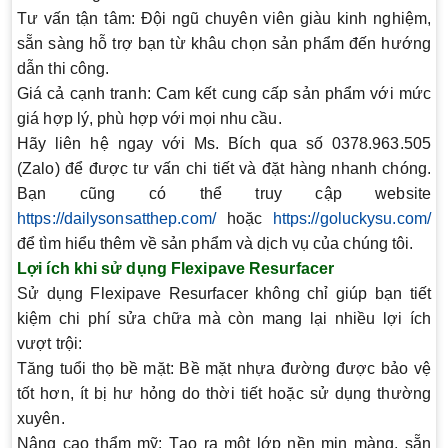
Tư vấn tận tâm
: Đội ngũ chuyên viên giàu kinh nghiệm,
sẵn sàng hỗ trợ bạn từ khâu chọn sản phẩm đến hướng
dẫn thi công.
Giá cả cạnh tranh
: Cam kết cung cấp sản phẩm với mức
giá hợp lý, phù hợp với mọi nhu cầu.
Hãy liên hệ ngay với Ms. Bích qua số
0378.963.505
(Zalo)
để được tư vấn chi tiết và đặt hàng nhanh chóng.
Bạn cũng có thể truy cập website
https://dailysonsatthep.com/
hoặc
https://goluckysu.com/
để tìm hiểu thêm về sản phẩm và dịch vụ của chúng tôi.
Lợi ích khi sử dụng Flexipave Resurfacer
Sử dụng Flexipave Resurfacer không chỉ giúp bạn tiết
kiệm chi phí sửa chữa mà còn mang lại nhiều lợi ích
vượt trội:
Tăng tuổi thọ bề mặt
: Bề mặt nhựa đường được bảo vệ
tốt hơn, ít bị hư hỏng do thời tiết hoặc sử dụng thường
xuyên.
Nâng cao thẩm mỹ
: Tạo ra một lớp nền mịn màng, sẵn