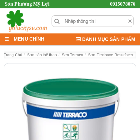
Sơn Phương Mỹ Lợi
0915078076
×
MENU CHÍNH
DANH MỤC SẢN PHẨM
Trang Chủ
Sơn sân thể thao
Sơn Terraco
Sơn Flexipave Resurfacer