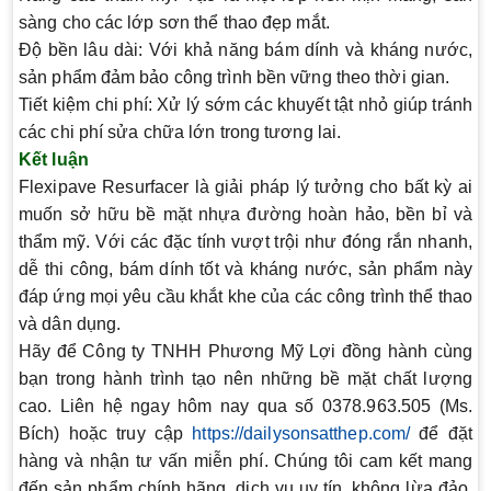
sàng cho các lớp sơn thể thao đẹp mắt.
Độ bền lâu dài
: Với khả năng bám dính và kháng nước,
sản phẩm đảm bảo công trình bền vững theo thời gian.
Tiết kiệm chi phí
: Xử lý sớm các khuyết tật nhỏ giúp tránh
các chi phí sửa chữa lớn trong tương lai.
Kết luận
Flexipave Resurfacer là giải pháp lý tưởng cho bất kỳ ai
muốn sở hữu bề mặt nhựa đường hoàn hảo, bền bỉ và
thẩm mỹ. Với các đặc tính vượt trội như đóng rắn nhanh,
dễ thi công, bám dính tốt và kháng nước, sản phẩm này
đáp ứng mọi yêu cầu khắt khe của các công trình thể thao
và dân dụng.
Hãy để Công ty TNHH Phương Mỹ Lợi đồng hành cùng
bạn trong hành trình tạo nên những bề mặt chất lượng
cao. Liên hệ ngay hôm nay qua số
0378.963.505 (Ms.
Bích)
hoặc truy cập
https://dailysonsatthep.com/
để đặt
hàng và nhận tư vấn miễn phí. Chúng tôi cam kết mang
đến sản phẩm chính hãng, dịch vụ uy tín, không lừa đảo,