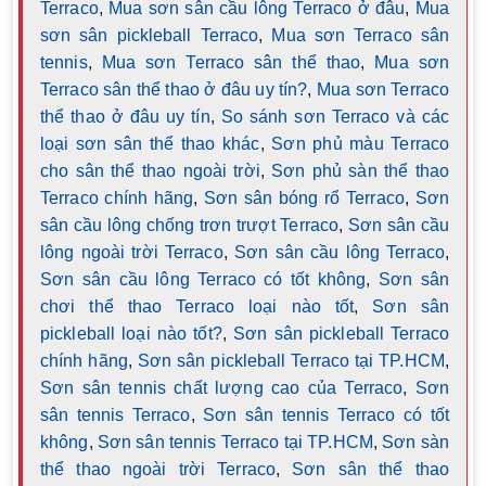
Terraco
,
Mua sơn sân cầu lông Terraco ở đâu
,
Mua
sơn sân pickleball Terraco
,
Mua sơn Terraco sân
tennis
,
Mua sơn Terraco sân thể thao
,
Mua sơn
Terraco sân thể thao ở đâu uy tín?
,
Mua sơn Terraco
thể thao ở đâu uy tín
,
So sánh sơn Terraco và các
loại sơn sân thể thao khác
,
Sơn phủ màu Terraco
cho sân thể thao ngoài trời
,
Sơn phủ sàn thể thao
Terraco chính hãng
,
Sơn sân bóng rổ Terraco
,
Sơn
sân cầu lông chống trơn trượt Terraco
,
Sơn sân cầu
lông ngoài trời Terraco
,
Sơn sân cầu lông Terraco
,
Sơn sân cầu lông Terraco có tốt không
,
Sơn sân
chơi thể thao Terraco loại nào tốt
,
Sơn sân
pickleball loại nào tốt?
,
Sơn sân pickleball Terraco
chính hãng
,
Sơn sân pickleball Terraco tại TP.HCM
,
Sơn sân tennis chất lượng cao của Terraco
,
Sơn
sân tennis Terraco
,
Sơn sân tennis Terraco có tốt
không
,
Sơn sân tennis Terraco tại TP.HCM
,
Sơn sàn
thể thao ngoài trời Terraco
,
Sơn sân thể thao