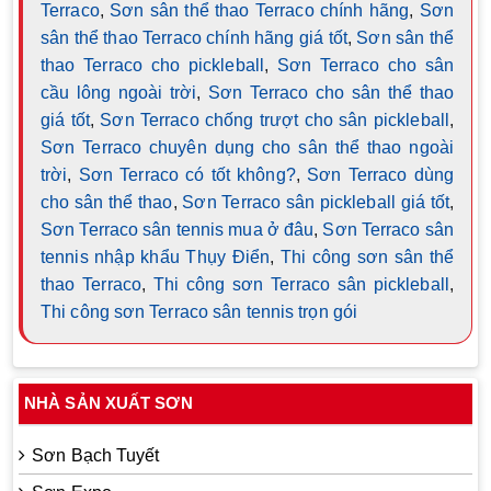
Terraco
,
Sơn sân thể thao Terraco chính hãng
,
Sơn
sân thể thao Terraco chính hãng giá tốt
,
Sơn sân thể
thao Terraco cho pickleball
,
Sơn Terraco cho sân
cầu lông ngoài trời
,
Sơn Terraco cho sân thể thao
giá tốt
,
Sơn Terraco chống trượt cho sân pickleball
,
Sơn Terraco chuyên dụng cho sân thể thao ngoài
trời
,
Sơn Terraco có tốt không?
,
Sơn Terraco dùng
cho sân thể thao
,
Sơn Terraco sân pickleball giá tốt
,
Sơn Terraco sân tennis mua ở đâu
,
Sơn Terraco sân
tennis nhập khẩu Thụy Điển
,
Thi công sơn sân thể
thao Terraco
,
Thi công sơn Terraco sân pickleball
,
Thi công sơn Terraco sân tennis trọn gói
NHÀ SẢN XUẤT SƠN
Sơn Bạch Tuyết