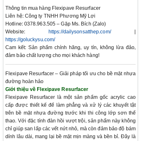
Thông tin mua hàng Flexipave Resurfacer
Liên hệ: Công ty TNHH Phương Mỹ Lợi
Hotline: 0378.963.505 – Gặp Ms. Bích (Zalo)
Website:
https://dailysonsatthep.com/
|
https://goluckysu.com/
Cam kết: Sản phẩm chính hãng, uy tín, không lừa đảo,
đảm bảo chất lượng cho mọi khách hàng!
Flexipave Resurfacer – Giải pháp tối ưu cho bề mặt nhựa
đường hoàn hảo
Giới thiệu về Flexipave Resurfacer
Flexipave Resurfacer là một sản phẩm gốc acrylic cao
cấp được thiết kế để làm phẳng và xử lý các khuyết tật
trên bề mặt nhựa đường trước khi thi công lớp sơn thể
thao. Với đặc tính đàn hồi vượt trội, sản phẩm này không
chỉ giúp san lấp các vết nứt nhỏ, mà còn đảm bảo độ bám
dính lâu dài, mang lại bề mặt mịn màng và bền bỉ. Đây là