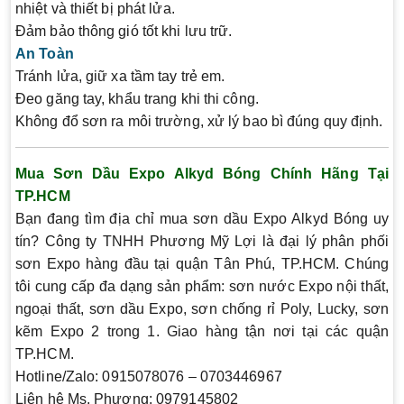
nhiệt và thiết bị phát lửa.
Đảm bảo thông gió tốt khi lưu trữ.
An Toàn
Tránh lửa, giữ xa tầm tay trẻ em.
Đeo găng tay, khẩu trang khi thi công.
Không đổ sơn ra môi trường, xử lý bao bì đúng quy định.
Mua Sơn Dầu Expo Alkyd Bóng Chính Hãng Tại
TP.HCM
Bạn đang tìm địa chỉ mua
sơn dầu Expo Alkyd Bóng
uy
tín?
Công ty TNHH Phương Mỹ Lợi
là đại lý phân phối
sơn Expo hàng đầu tại quận Tân Phú, TP.HCM. Chúng
tôi cung cấp đa dạng sản phẩm: sơn nước Expo nội thất,
ngoại thất, sơn dầu Expo, sơn chống rỉ Poly, Lucky, sơn
kẽm Expo 2 trong 1. Giao hàng tận nơi tại các quận
TP.HCM.
Hotline/Zalo:
0915078076 – 0703446967
Liên hệ Ms. Phương:
0979145802