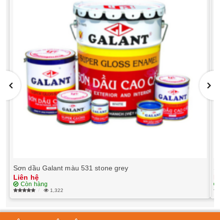
Sơn dầu Galant màu 531 stone grey
S
Liên hệ
L
Còn hàng
1,322