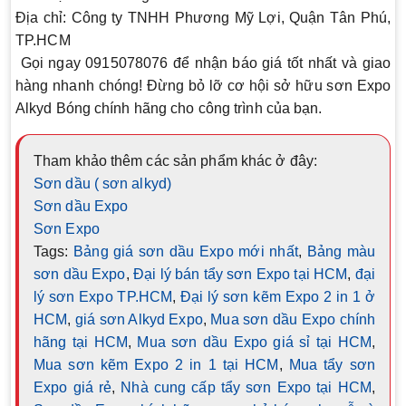
Địa chỉ:
Công ty TNHH Phương Mỹ Lợi, Quận Tân Phú,
TP.HCM
Gọi ngay 0915078076 để nhận báo giá tốt nhất và giao
hàng nhanh chóng! Đừng bỏ lỡ cơ hội sở hữu sơn Expo
Alkyd Bóng chính hãng cho công trình của bạn.
Tham khảo thêm các sản phẩm khác ở đây:
Sơn dầu ( sơn alkyd)
Sơn dầu Expo
Sơn Expo
Tags:
Bảng giá sơn dầu Expo mới nhất
,
Bảng màu
sơn dầu Expo
,
Đại lý bán tẩy sơn Expo tại HCM
,
đại
lý sơn Expo TP.HCM
,
Đại lý sơn kẽm Expo 2 in 1 ở
HCM
,
giá sơn Alkyd Expo
,
Mua sơn dầu Expo chính
hãng tại HCM
,
Mua sơn dầu Expo giá sỉ tại HCM
,
Mua sơn kẽm Expo 2 in 1 tại HCM
,
Mua tẩy sơn
Expo giá rẻ
,
Nhà cung cấp tẩy sơn Expo tại HCM
,