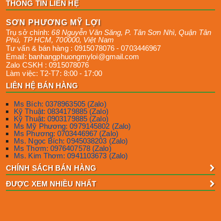
THÔNG TIN LIÊN HỆ
SƠN PHƯƠNG MỸ LỢI
Trụ sở chính:
68 Nguyễn Văn Săng, P. Tân Sơn Nhì
,
Quận Tân
Phú
,
TP HCM
,
700000
,
Việt Nam
Tư vấn & bán hàng :
0915078076
-
0703446967
Email:
banhangphuongmyloi@gmail.com
Zalo CSKH :
0915078076
Làm việc:
T2-T7: 8:00 - 17:00
LIÊN HỆ BÁN HÀNG
Ms Bích: 0378963505 (Zalo)
Kỹ Thuật: 0834179885 (Zalo)
Kỹ Thuật: 0903179885 (Zalo)
Ms Mỹ Phương: 0979145802 (Zalo)
Ms Phương: 0703446967 (Zalo)
Ms. Ngọc Bích: 0945038203 (Zalo)
Ms Thơm: 0976407578 (Zalo)
Ms. Kim Thơm: 0941103673 (Zalo)
CHÍNH SÁCH BÁN HÀNG
ĐƯỢC XEM NHIỀU NHẤT