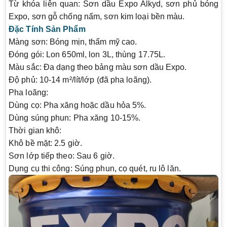
Từ khóa liên quan:
Sơn dầu Expo Alkyd, sơn phủ bóng
Expo, sơn gỗ chống nấm, sơn kim loại bền màu.
Đặc Tính Sản Phẩm
Màng sơn:
Bóng mịn, thẩm mỹ cao.
Đóng gói:
Lon 650ml, lon 3L, thùng 17.75L.
Màu sắc:
Đa dạng theo bảng màu sơn dầu Expo.
Độ phủ:
10-14 m²/lít/lớp (đã pha loãng).
Pha loãng:
Dùng cọ: Pha xăng hoặc dầu hỏa 5%.
Dùng súng phun: Pha xăng 10-15%.
Thời gian khô:
Khô bề mặt: 2.5 giờ.
Sơn lớp tiếp theo: Sau 6 giờ.
Dụng cụ thi công:
Súng phun, cọ quét, ru lô lăn.