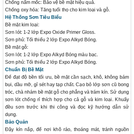
Chống nấm mốc:
Bảo vệ bề mặt hiệu quả.
Chống oxy hóa:
Tăng tuổi thọ cho kim loại và gỗ.
Hệ Thống Sơn Tiêu Biểu
Bề mặt kim loại:
Sơn lót: 1-2 lớp Expo Oxide Primer Gloss.
Sơn phủ: Tối thiểu 2 lớp Expo Alkyd Bóng.
Bề mặt gỗ:
Sơn lót: 1-2 lớp Expo Alkyd Bóng màu bạc.
Sơn phủ: Tối thiểu 2 lớp Expo Alkyd Bóng.
Chuẩn Bị Bề Mặt
Để đạt độ bền tối ưu, bề mặt cần sạch, khô, không bám
bụi, dầu mỡ, gỉ sét hay tạp chất. Cạo bỏ lớp sơn cũ bong
tróc, chà nhám bề mặt gỗ cho phẳng và trám kín. Sử dụng
sơn lót chống rỉ thích hợp cho cả gỗ và kim loại. Khuấy
đều sơn trước khi thi công và đọc kỹ hướng dẫn sử
dụng.
Bảo Quản
Đậy kín nắp, để nơi khô ráo, thoáng mát, tránh nguồn