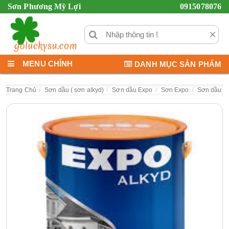
Sơn Phương Mỹ Lợi
0915078076
×
MENU CHÍNH
DANH MỤC SẢN PHẨM
Trang Chủ
Sơn dầu ( sơn alkyd)
Sơn dầu Expo
Sơn Expo
Sơn dầu E