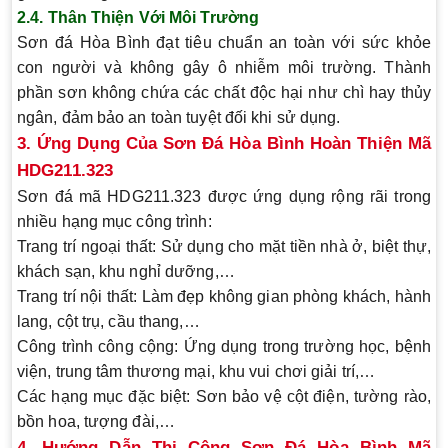
2.4. Thân Thiện Với Môi Trường
Sơn đá Hòa Bình đạt tiêu chuẩn an toàn với sức khỏe
con người và không gây ô nhiễm môi trường. Thành
phần sơn không chứa các chất độc hại như chì hay thủy
ngân, đảm bảo an toàn tuyệt đối khi sử dụng.
3. Ứng Dụng Của Sơn Đá Hòa Bình Hoàn Thiện Mã
HDG211.323
Sơn đá mã HDG211.323 được ứng dụng rộng rãi trong
nhiều hạng mục công trình:
Trang trí ngoại thất
: Sử dụng cho mặt tiền nhà ở, biệt thự,
khách sạn, khu nghỉ dưỡng,…
Trang trí nội thất
: Làm đẹp không gian phòng khách, hành
lang, cột trụ, cầu thang,…
Công trình công cộng
: Ứng dụng trong trường học, bệnh
viện, trung tâm thương mại, khu vui chơi giải trí,…
Các hạng mục đặc biệt
: Sơn bảo vệ cột điện, tường rào,
bồn hoa, tượng đài,…
4. Hướng Dẫn Thi Công Sơn Đá Hòa Bình Mã