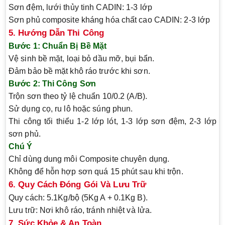
Sơn đệm, lưới thủy tinh CADIN
: 1-3 lớp
Sơn phủ composite kháng hóa chất cao CADIN
: 2-3 lớp
5. Hướng Dẫn Thi Công
Bước 1: Chuẩn Bị Bề Mặt
Vệ sinh bề mặt, loại bỏ dầu mỡ, bụi bẩn.
Đảm bảo bề mặt khô ráo trước khi sơn.
Bước 2: Thi Công Sơn
Trộn sơn theo tỷ lệ chuẩn 10/0.2 (A/B).
Sử dụng cọ, ru lô hoặc súng phun.
Thi công tối thiểu 1-2 lớp lót, 1-3 lớp sơn đệm, 2-3 lớp
sơn phủ.
Chú Ý
Chỉ dùng dung môi Composite chuyên dụng.
Không để hỗn hợp sơn quá 15 phút sau khi trộn.
6. Quy Cách Đóng Gói Và Lưu Trữ
Quy cách
: 5.1Kg/bộ (5Kg A + 0.1Kg B).
Lưu trữ
: Nơi khô ráo, tránh nhiệt và lửa.
7. Sức Khỏe & An Toàn