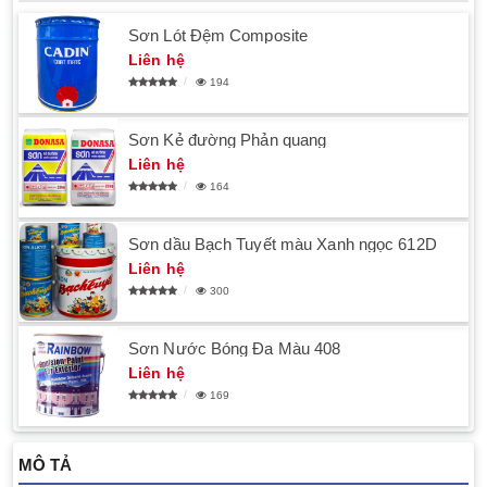
Sơn Lót Đệm Composite
Liên hệ
194
Sơn Kẻ đường Phản quang
Liên hệ
164
Sơn dầu Bạch Tuyết màu Xanh ngọc 612D
Liên hệ
300
Sơn Nước Bóng Đa Màu 408
Liên hệ
169
MÔ TẢ