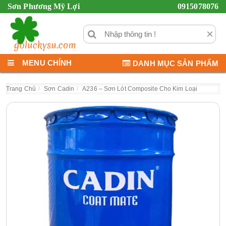
Sơn Phương Mỹ Lợi
0915078076
×
MENU CHÍNH
DANH MỤC SẢN PHẨM
Trang Chủ
Sơn Cadin
A236 – Sơn Lót Composite Cho Kim Loại