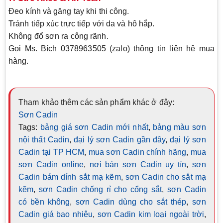
Đeo kính và găng tay khi thi công.
Tránh tiếp xúc trực tiếp với da và hô hắp.
Không đổ sơn ra công rãnh.
Gọi Ms. Bích 0378963505 (zalo) thông tin liên hệ mua
hàng.
Tham khảo thêm các sản phẩm khác ở đây:
Sơn Cadin
Tags:
bảng giá sơn Cadin mới nhất
,
bảng màu sơn
nội thất Cadin
,
đại lý sơn Cadin gần đây
,
đại lý sơn
Cadin tại TP HCM
,
mua sơn Cadin chính hãng
,
mua
sơn Cadin online
,
nơi bán sơn Cadin uy tín
,
sơn
Cadin bám dính sắt mạ kẽm
,
sơn Cadin cho sắt mạ
kẽm
,
sơn Cadin chống rỉ cho cổng sắt
,
sơn Cadin
có bền không
,
sơn Cadin dùng cho sắt thép
,
sơn
Cadin giá bao nhiêu
,
sơn Cadin kim loại ngoài trời
,