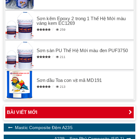
Sơn kẽm Epoxy 2 trong 1 Thế Hệ Mới màu
vàng kem EC1269
259
Sơn sàn PU Thế Hệ Mới màu đen PUF3750
211
Sơn dầu Toa con vịt mã MD191
213
BÀI VIẾT MỚI
Mastic Composite Đệm A235
A239 – Sơn Phủ Composite (5/0,1)