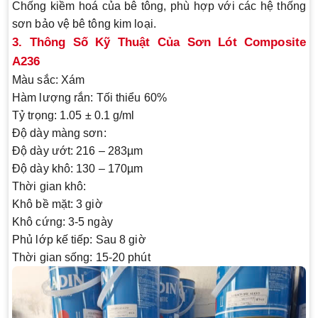
Chống kiềm hoá của bê tông
, phù hợp với các hệ thống
sơn bảo vệ bê tông kim loại.
3. Thông Số Kỹ Thuật Của Sơn Lót Composite
A236
Màu sắc
: Xám
Hàm lượng rắn
: Tối thiểu 60%
Tỷ trọng
: 1.05 ± 0.1 g/ml
Độ dày màng sơn
:
Độ dày ướt: 216 – 283µm
Độ dày khô: 130 – 170µm
Thời gian khô
:
Khô bề mặt: 3 giờ
Khô cứng: 3-5 ngày
Phủ lớp kế tiếp: Sau 8 giờ
Thời gian sống: 15-20 phút