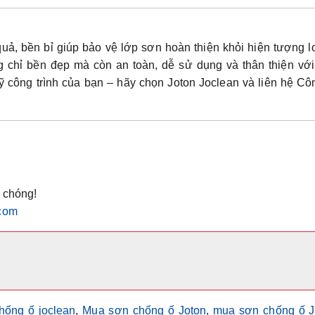
quả, bền bỉ giúp bảo vệ lớp sơn hoàn thiện khỏi hiện tượng 
chỉ bền đẹp mà còn an toàn, dễ sử dụng và thân thiện với
 công trình của bạn – hãy chọn Joton Joclean và liên hệ
Côn
 chóng!
com
hống ố joclean
,
Mua sơn chống ố Joton
,
mua sơn chống ố J