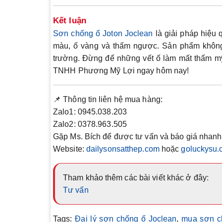
Kết luận
Sơn chống ố
Joton Joclean
là giải pháp hiệu 
màu, ố vàng và thấm ngược. Sản phẩm không 
trường. Đừng để những vết ố làm mất thẩm mỹ
TNHH Phương Mỹ Lợi
ngay hôm nay!
📌 Thông tin liên hệ mua hàng:
Zalo1:
0945.038.203
Zalo2:
0378.963.505
Gặp
Ms. Bích
để được tư vấn và báo giá nhanh
Website:
dailysonsatthep.com
hoặc
goluckysu.
Tham khảo thêm các bài viết khác ở đây:
Tư vấn
Tags:
Đại lý sơn chống ố Joclean
,
mua sơn c