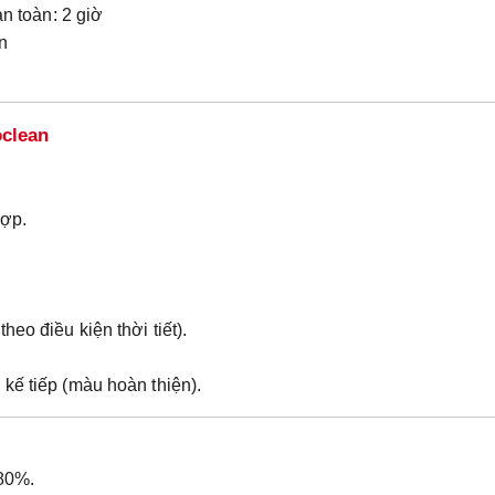
n toàn: 2 giờ
n
oclean
hợp.
eo điều kiện thời tiết).
kế tiếp (màu hoàn thiện).
 80%.