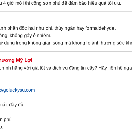
u 4 giờ mới thi công sơn phủ để đảm bảo hiệu quả tối ưu.
nh phần độc hại như chì, thủy ngân hay formaldehyde.
ồng, không gây ô nhiễm.
sử dụng trong không gian sống mà không lo ảnh hưởng sức kh
hương Mỹ Lợi
chính hãng với giá tốt và dịch vụ đáng tin cậy? Hãy liên hệ nga
s://goluckysu.com
mác đầy đủ.
n phí.
o.