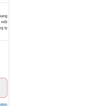
loang
 môi
g ty
oton