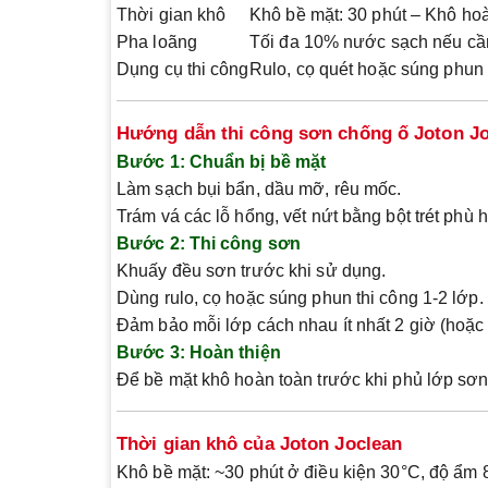
Thời gian khô
Khô bề mặt: 30 phút – Khô hoà
Pha loãng
Tối đa 10% nước sạch nếu cầ
Dụng cụ thi công
Rulo, cọ quét hoặc súng phun
Hướng dẫn thi công sơn chống ố Joton J
Bước 1: Chuẩn bị bề mặt
Làm sạch bụi bẩn, dầu mỡ, rêu mốc.
Trám vá các lỗ hổng, vết nứt bằng bột trét phù 
Bước 2: Thi công sơn
Khuấy đều sơn trước khi sử dụng.
Dùng rulo, cọ hoặc súng phun thi công 1-2 lớp.
Đảm bảo mỗi lớp cách nhau ít nhất 2 giờ (hoặc th
Bước 3: Hoàn thiện
Để bề mặt khô hoàn toàn trước khi phủ lớp sơn 
Thời gian khô của Joton Joclean
Khô bề mặt
: ~30 phút ở điều kiện 30°C, độ ẩm