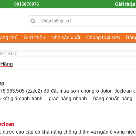
0915078076
Giới thiệu
rang chủ
Giới thiệu
Nhà sản xuất
Chủng loại sơn
Bảng
hính Hãng
 Hãng
ng
78.963.505 (Zalo2)
để đặt mua sơn chống ố Joton Joclean c
m kết
giá cạnh tranh – giao hàng nhanh – hàng chuẩn hãng –
oclean
ốc nước cao cấp có khả năng chống thấm và ngăn ố vàng hiệu