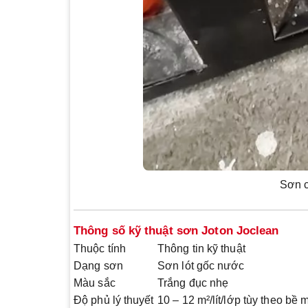
Sơn c
Thông số kỹ thuật sơn Joton Joclean
Thuộc tính
Thông tin kỹ thuật
Dạng sơn
Sơn lót gốc nước
Màu sắc
Trắng đục nhẹ
Độ phủ lý thuyết
10 – 12 m²/lít/lớp tùy theo bề 