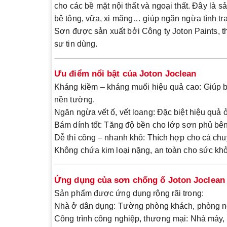
cho các bề mặt nội thất và ngoại thất. Đây là 
bê tông, vữa, xi măng… giúp ngăn ngừa tình t
Sơn được sản xuất bởi
Công ty Joton Paints
, 
sư tin dùng.
Ưu điểm nổi bật của Joton Joclean
Kháng kiềm – kháng muối hiệu quả cao
: Giúp 
nền tường.
Ngăn ngừa vết ố, vết loang
: Đặc biệt hiệu quả
Bám dính tốt
: Tăng độ bền cho lớp sơn phủ bên 
Dễ thi công – nhanh khô
: Thích hợp cho cả ch
Không chứa kim loại nặng, an toàn cho sức kh
Ứng dụng của sơn chống ố Joton Joclean
Sản phẩm được ứng dụng rộng rãi trong:
Nhà ở dân dụng
: Tường phòng khách, phòng n
Công trình công nghiệp, thương mại
: Nhà máy