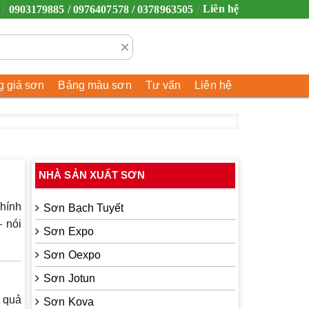
Liên hệ
0903179885 / 0976407578 / 0378963505
×
 giá sơn
Bảng màu sơn
Tư vấn
Liên hệ
NHÀ SẢN XUẤT SƠN
hính
Sơn Bạch Tuyết
 nói
Sơn Expo
Sơn Oexpo
Sơn Jotun
 quả
Sơn Kova