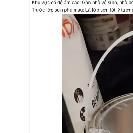
Khu vực có độ ẩm cao
: Gần nhà vệ sinh, nhà 
Trước lớp sơn phủ màu
: Là lớp sơn lót lý tưở