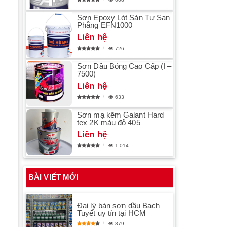
Sơn Epoxy Lót Sàn Tự San
Phẳng EFN1000
Liên hệ
726
Sơn Dầu Bóng Cao Cấp (I –
7500)
Liên hệ
633
Sơn mạ kẽm Galant Hard
tex 2K màu đỏ 405
Liên hệ
1,014
BÀI VIẾT MỚI
Đại lý bán sơn dầu Bạch
Tuyết uy tín tại HCM
879