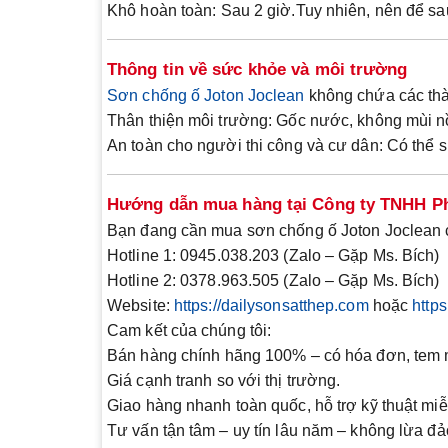
Khô hoàn toàn
: Sau 2 giờ.Tuy nhiên, nên để sa
Thông tin về sức khỏe và môi trường
Sơn chống ố
Joton Joclean
không chứa các thà
Thân thiện môi trường
: Gốc nước, không mùi n
An toàn cho người thi công và cư dân
: Có thể 
Hướng dẫn mua hàng tại Công ty TNHH P
Bạn đang cần mua sơn chống ố
Joton Joclean
Hotline 1
: 0945.038.203 (Zalo – Gặp Ms. Bích)
Hotline 2
: 0378.963.505 (Zalo – Gặp Ms. Bích)
Website
:
https://dailysonsatthep.com
hoặc
http
Cam kết của chúng tôi
:
Bán
hàng chính hãng 100%
– có hóa đơn, tem 
Giá cạnh tranh
so với thị trường.
Giao hàng nhanh toàn quốc, hỗ trợ kỹ thuật miễ
Tư vấn tận tâm – uy tín lâu năm – không lừa đả