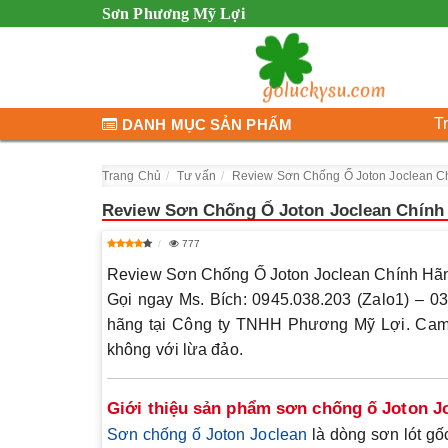
Sơn Phương Mỹ Lợi
T
DANH MỤC SẢN PHẨM
Trang Chủ
Tư vấn
Review Sơn Chống Ố Joton Joclean C
Review Sơn Chống Ố Joton Joclean Chính
777
Review Sơn Chống Ố Joton Joclean Chính Hã
Gọi ngay Ms. Bích: 0945.038.203 (Zalo1) – 03
hãng tại Công ty TNHH Phương Mỹ Lợi. Ca
không với lừa đảo
.
Giới thiệu sản phẩm sơn chống ố Joton J
Sơn chống ố
Joton Joclean
là dòng sơn lót g