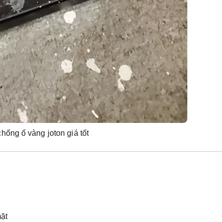
hống ố vàng joton giá tốt
mặt