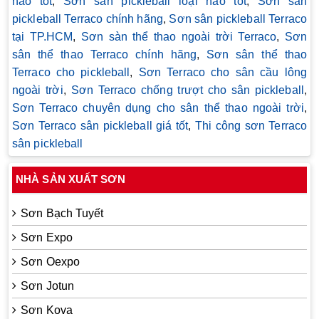
nào tốt
,
Sơn sân pickleball loại nào tốt
,
Sơn sân
pickleball Terraco chính hãng
,
Sơn sân pickleball Terraco
tại TP.HCM
,
Sơn sàn thể thao ngoài trời Terraco
,
Sơn
sân thể thao Terraco chính hãng
,
Sơn sân thể thao
Terraco cho pickleball
,
Sơn Terraco cho sân cầu lông
ngoài trời
,
Sơn Terraco chống trượt cho sân pickleball
,
Sơn Terraco chuyên dụng cho sân thể thao ngoài trời
,
Sơn Terraco sân pickleball giá tốt
,
Thi công sơn Terraco
sân pickleball
NHÀ SẢN XUẤT SƠN
Sơn Bạch Tuyết
Sơn Expo
Sơn Oexpo
Sơn Jotun
Sơn Kova