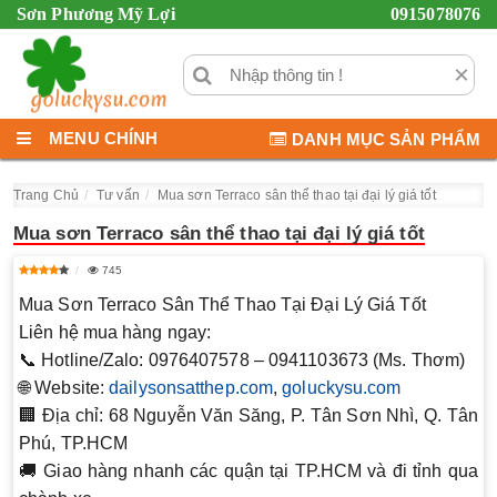
Sơn Phương Mỹ Lợi
0915078076
×
MENU CHÍNH
DANH MỤC SẢN PHẨM
Trang Chủ
Tư vấn
Mua sơn Terraco sân thể thao tại đại lý giá tốt
Mua sơn Terraco sân thể thao tại đại lý giá tốt
745
Mua Sơn Terraco Sân Thể Thao Tại Đại Lý Giá Tốt
Liên hệ mua hàng ngay:
📞 Hotline/Zalo:
0976407578 – 0941103673 (Ms. Thơm)
🌐 Website:
dailysonsatthep.com
,
goluckysu.com
🏢 Địa chỉ:
68 Nguyễn Văn Săng, P. Tân Sơn Nhì, Q. Tân
Phú, TP.HCM
🚚 Giao hàng nhanh các quận tại TP.HCM và đi tỉnh qua