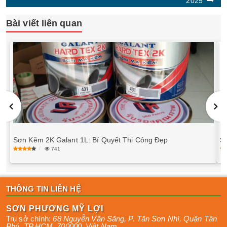
2025
Bài viết liên quan
Sơn Kẽm 2K Galant 1L: Bí Quyết Thi Công Đẹp
Sơ
741
THÔNG TIN LIÊN HỆ
SƠN PHƯƠNG MỸ LỢI
Trụ sở chính:
68 Nguyễn Văn Săng, P. Tân Sơn Nhì
,
Quận Tân
Phú
,
TP HCM
,
700000
,
Việt Nam