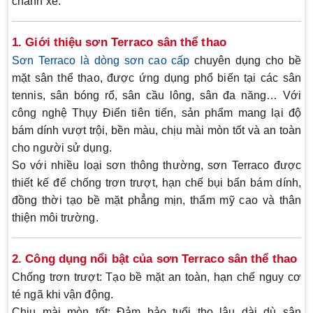
chành xe.
1. Giới thiệu sơn Terraco sân thể thao
Sơn Terraco là dòng sơn cao cấp
chuyên dụng cho bề
mặt sân thể thao, được ứng dụng phổ biến tại các sân
tennis, sân bóng rổ, sân cầu lông, sân đa năng… Với
công nghệ Thụy Điển tiên tiến, sản phẩm mang lại độ
bám dính vượt trội, bền màu, chịu mài mòn tốt và an toàn
cho người sử dụng.
So với nhiều loại sơn thông thường, sơn Terraco được
thiết kế để chống trơn trượt, hạn chế bụi bẩn bám dính,
đồng thời tạo bề mặt phẳng mịn, thẩm mỹ cao và thân
thiện môi trường.
2. Công dụng nổi bật của sơn Terraco sân thể thao
Chống trơn trượt:
Tạo bề mặt an toàn, hạn chế nguy cơ
té ngã khi vận động.
Chịu mài mòn tốt:
Đảm bảo tuổi thọ lâu dài dù sân