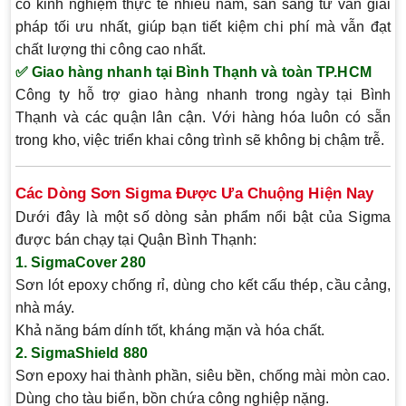
có
kinh nghiệm thực tế nhiều năm
, sẵn sàng tư vấn giải
pháp tối ưu nhất, giúp bạn tiết kiệm chi phí mà vẫn đạt
chất lượng thi công cao nhất.
✅ Giao hàng nhanh tại Bình Thạnh và toàn TP.HCM
Công ty hỗ trợ giao hàng nhanh trong ngày tại Bình
Thạnh và các quận lân cận. Với hàng hóa luôn có sẵn
trong kho, việc triển khai công trình sẽ không bị chậm trễ.
Các Dòng Sơn Sigma Được Ưa Chuộng Hiện Nay
Dưới đây là một số dòng sản phẩm nổi bật của Sigma
được bán chạy tại Quận Bình Thạnh:
1.
SigmaCover 280
Sơn lót epoxy chống rỉ, dùng cho kết cấu thép, cầu cảng,
nhà máy.
Khả năng bám dính tốt, kháng mặn và hóa chất.
2.
SigmaShield 880
Sơn epoxy hai thành phần, siêu bền, chống mài mòn cao.
Dùng cho tàu biển, bồn chứa công nghiệp nặng.