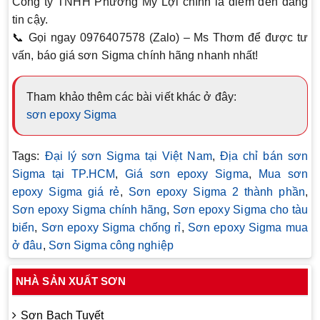
Công ty TNHH Phương Mỹ Lợi
chính là điểm đến đáng
tin cậy.
📞 Gọi ngay
0976407578 (Zalo) – Ms Thơm
để được tư
vấn, báo giá sơn Sigma chính hãng nhanh nhất!
Tham khảo thêm các bài viết khác ở đây:
sơn epoxy Sigma
Tags:
Đại lý sơn Sigma tại Việt Nam
,
Địa chỉ bán sơn
Sigma tại TP.HCM
,
Giá sơn epoxy Sigma
,
Mua sơn
epoxy Sigma giá rẻ
,
Sơn epoxy Sigma 2 thành phần
,
Sơn epoxy Sigma chính hãng
,
Sơn epoxy Sigma cho tàu
biển
,
Sơn epoxy Sigma chống rỉ
,
Sơn epoxy Sigma mua
ở đâu
,
Sơn Sigma công nghiệp
NHÀ SẢN XUẤT SƠN
Sơn Bạch Tuyết