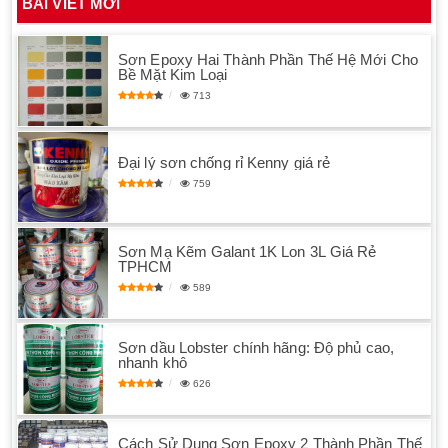
BÀI VIẾT MỚI
Sơn Epoxy Hai Thành Phần Thế Hệ Mới Cho
Bề Mặt Kim Loại
713
Đại lý sơn chống rỉ Kenny giá rẻ
759
Sơn Mạ Kẽm Galant 1K Lon 3L Giá Rẻ
TPHCM
589
Sơn dầu Lobster chính hãng: Độ phủ cao,
nhanh khô
626
Cách Sử Dụng Sơn Epoxy 2 Thành Phần Thế