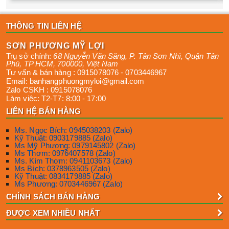
THÔNG TIN LIÊN HỆ
SƠN PHƯƠNG MỸ LỢI
Trụ sở chính:
68 Nguyễn Văn Săng, P. Tân Sơn Nhì
,
Quận Tân
Phú
,
TP HCM
,
700000
,
Việt Nam
Tư vấn & bán hàng :
0915078076
-
0703446967
Email:
banhangphuongmyloi@gmail.com
Zalo CSKH :
0915078076
Làm việc:
T2-T7: 8:00 - 17:00
LIÊN HỆ BÁN HÀNG
Ms. Ngọc Bích: 0945038203 (Zalo)
Kỹ Thuật: 0903179885 (Zalo)
Ms Mỹ Phương: 0979145802 (Zalo)
Ms Thơm: 0976407578 (Zalo)
Ms. Kim Thơm: 0941103673 (Zalo)
Ms Bích: 0378963505 (Zalo)
Kỹ Thuật: 0834179885 (Zalo)
Ms Phương: 0703446967 (Zalo)
CHÍNH SÁCH BÁN HÀNG
ĐƯỢC XEM NHIỀU NHẤT