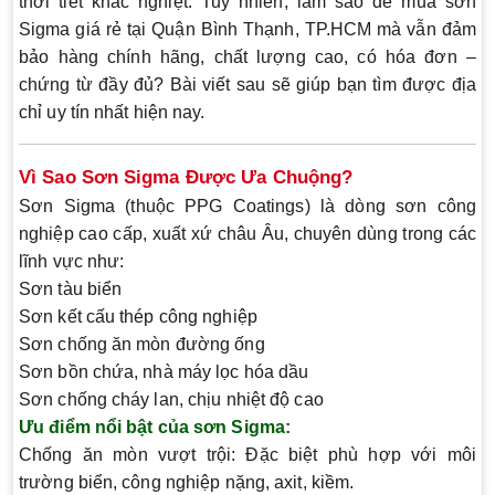
thời tiết khắc nghiệt. Tuy nhiên, làm sao để
mua sơn
Sigma giá rẻ tại Quận Bình Thạnh, TP.HCM
mà vẫn đảm
bảo
hàng chính hãng, chất lượng cao, có hóa đơn –
chứng từ đầy đủ
? Bài viết sau sẽ giúp bạn tìm được địa
chỉ uy tín nhất hiện nay.
Vì Sao Sơn Sigma Được Ưa Chuộng?
Sơn Sigma (thuộc PPG Coatings) là dòng sơn công
nghiệp cao cấp, xuất xứ châu Âu, chuyên dùng trong các
lĩnh vực như:
Sơn tàu biển
Sơn kết cấu thép công nghiệp
Sơn chống ăn mòn đường ống
Sơn bồn chứa, nhà máy lọc hóa dầu
Sơn chống cháy lan, chịu nhiệt độ cao
Ưu điểm nổi bật của sơn Sigma:
Chống ăn mòn vượt trội:
Đặc biệt phù hợp với môi
trường biển, công nghiệp nặng, axit, kiềm.