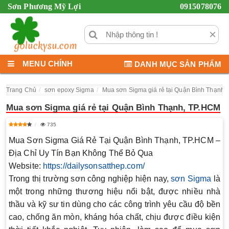
Sơn Phương Mỹ Lợi
0915078076
×
MENU CHÍNH
DANH MỤC SẢN PHẨM
Trang Chủ
sơn epoxy Sigma
Mua sơn Sigma giá rẻ tại Quận Bình Thạnh,
Mua sơn Sigma giá rẻ tại Quận Bình Thạnh, TP.HCM
735
Mua Sơn Sigma Giá Rẻ Tại Quận Bình Thạnh, TP.HCM –
Địa Chỉ Uy Tín Bạn Không Thể Bỏ Qua
Website:
https://dailysonsatthep.com/
Trong thị trường sơn công nghiệp hiện nay,
sơn Sigma
là
một trong những thương hiệu nổi bật, được nhiều nhà
thầu và kỹ sư tin dùng cho các công trình yêu cầu độ bền
cao, chống ăn mòn, kháng hóa chất, chịu được điều kiện