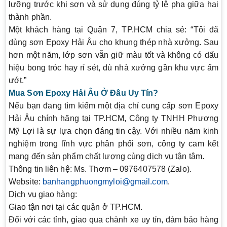
lưỡng trước khi sơn và sử dụng đúng tỷ lệ pha giữa hai
thành phần.
Một khách hàng tại Quận 7, TP.HCM chia sẻ: “Tôi đã
dùng sơn Epoxy Hải Âu cho khung thép nhà xưởng. Sau
hơn một năm, lớp sơn vẫn giữ màu tốt và không có dấu
hiệu bong tróc hay rỉ sét, dù nhà xưởng gần khu vực ẩm
ướt.”
Mua Sơn Epoxy Hải Âu Ở Đâu Uy Tín?
Nếu bạn đang tìm kiếm một địa chỉ cung cấp sơn Epoxy
Hải Âu chính hãng tại TP.HCM,
Công ty TNHH Phương
Mỹ Lợi
là sự lựa chọn đáng tin cậy. Với nhiều năm kinh
nghiệm trong lĩnh vực phân phối sơn, công ty cam kết
mang đến sản phẩm chất lượng cùng dịch vụ tận tâm.
Thông tin liên hệ
: Ms. Thơm – 0976407578 (Zalo).
Website
:
banhangphuongmyloi@gmail.com
.
Dịch vụ giao hàng
:
Giao tận nơi tại các quận ở TP.HCM.
Đối với các tỉnh, giao qua chành xe uy tín, đảm bảo hàng