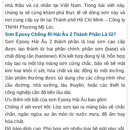
nhà thầu và cá nhân tại Việt Nam. Trong bài viết này,
chúng ta sẽ cùng khám phá thực tế về dòng sơn này và
nơi cung cấp uy tín tại Thành phố Hồ Chí Minh – Công ty
TNHH Phương Mỹ Lợi.
Sơn Epoxy Chống Rỉ Hải Âu 2 Thành Phần Là Gì?
Sơn Epoxy Hải Âu 2 thành phần là loại sơn cao cấp
được tạo thành từ hai phần chính: phần sơn (base) và
chất đóng rắn (hardener). Khi kết hợp đúng tỷ lệ, hỗn hợp
này tạo ra một lớp màng sơn cứng chắc, bảo vệ bề mặt
kim loại khỏi rỉ sét, hóa chất và tác động từ môi trường.
Sản phẩm thường được sử dụng cho các công trình như
cầu đường, nhà xưởng, tàu thuyền, hoặc các thiết bị
công nghiệp cần độ bền lâu dài.
Ưu điểm nổi bật của sơn Epoxy Hải Âu bao gồm:
Chống rỉ sét vượt trội
: Lớp sơn tạo ra màng bảo vệ chắc
chắn, ngăn ngừa sự ăn mòn từ nước mưa, độ ẩm hay
hóa chất.
Độ bám dính cao
: Phù hợp với nhiều loại bề mặt như sắt,