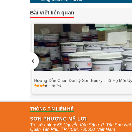
Bài viết liên quan
Hướng Dẫn Chọn Đại Lý Sơn Epoxy Thế Hệ Mới Uy
741
THÔNG TIN LIÊN HỆ
SƠN PHƯƠNG MỸ LỢI
Trụ sở chính:
68 Nguyễn Văn Săng, P. Tân Sơn Nhì
,
Quận Tân Phú
,
TP HCM
,
700000
,
Việt Nam