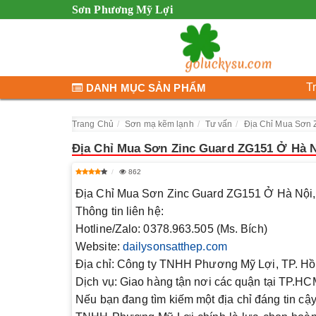
Sơn Phương Mỹ Lợi
T
DANH MỤC SẢN PHẨM
Trang Chủ
Sơn mạ kẽm lạnh
Tư vấn
Địa Chỉ Mua Sơn 
Địa Chỉ Mua Sơn Zinc Guard ZG151 Ở Hà 
862
Địa Chỉ Mua Sơn Zinc Guard ZG151 Ở Hà Nội
Thông tin liên hệ:
Hotline/Zalo:
0378.963.505 (Ms. Bích)
Website:
dailysonsatthep.com
Địa chỉ:
Công ty TNHH Phương Mỹ Lợi, TP. Hồ
Dịch vụ:
Giao hàng tận nơi các quận tại TP.HCM,
Nếu bạn đang tìm kiếm một địa chỉ đáng tin c