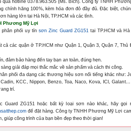
ếp qua hotline
0378.963.505 (Ms. Bích)
. Công ty TNHH Phươn
ng chính hãng 100%, kèm hóa đơn đỏ đầy đủ. Đặc biệt, chúng
ơn hàng lớn tại Hà Nội, TP.HCM và các tỉnh.
HH Phương Mỹ Lợi
phân phối uy tín
sơn Zinc Guard ZG151
tại TP.HCM và Hà 
ất cả các quận ở TP.HCM như Quận 1, Quận 3, Quận 7, Thủ 
ín, đảm bảo hàng đến tay bạn an toàn, đúng hẹn.
n sàng giải đáp mọi thắc mắc về sản phẩm và cách thi công.
phân phối đa dạng các thương hiệu sơn nổi tiếng khác như: J
 Cadin, KCC, Nippon, Benzo, Toa, Naco, Kova, ICI, Galant…
ng trí.
nc Guard ZG151
hoặc bất kỳ loại sơn nào khác, hãy gọi 
nsatthep.com
để đặt hàng. Công ty TNHH Phương Mỹ Lợi cam
 giúp công trình của bạn bền đẹp theo thời gian!