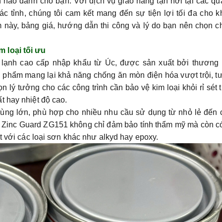
ảo dành cho bạn. Với dịch vụ giao hàng tận nơi tại các qu
 tỉnh, chúng tôi cam kết mang đến sự tiện lợi tối đa cho 
 này, bảng giá, hướng dẫn thi công và lý do bạn nên chọn 
 loại tối ưu
ạnh cao cấp nhập khẩu từ Úc, được sản xuất bởi thương 
phẩm mang lại khả năng chống ăn mòn điện hóa vượt trội, t
lý tưởng cho các công trình cần bảo vệ kim loại khỏi rỉ sét 
t hay nhiệt độ cao.
à thùng lớn, phù hợp cho nhiều nhu cầu sử dụng từ nhỏ lẻ đến
 Zinc Guard ZG151
không chỉ đảm bảo tính thẩm mỹ mà còn có
t với các loại sơn khác như alkyd hay epoxy.