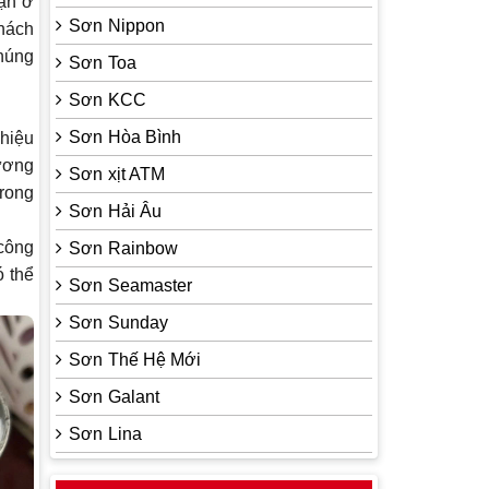
ận ở
Sơn Nippon
khách
chúng
Sơn Toa
Sơn KCC
Sơn Hòa Bình
hiệu
ương
Sơn xịt ATM
trong
Sơn Hải Âu
 công
Sơn Rainbow
 thể
Sơn Seamaster
Sơn Sunday
Sơn Thế Hệ Mới
Sơn Galant
Sơn Lina