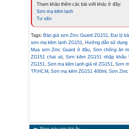
Tham khảo thêm các bài viết khác ở đây:
Sơn mạ kẽm lạnh
Tư vấn
Tags:
Báo giá sơn Zinc Guard ZG151
,
Đại lý b
sơn mạ kẽm lạnh ZG151
,
Hướng dẫn sử dụng 
Mua sơn Zinc Guard ở đâu
,
Sơn chống ăn m
ZG151 chai xịt
,
Sơn kẽm ZG151 nhập khẩu 
ZG151
,
Sơn mạ kẽm lạnh giá rẻ ZG151
,
Sơn m
TP.HCM
,
Sơn mạ kẽm ZG151 400ml
,
Sơn Zinc
Bảng màu sơn Hải Âu