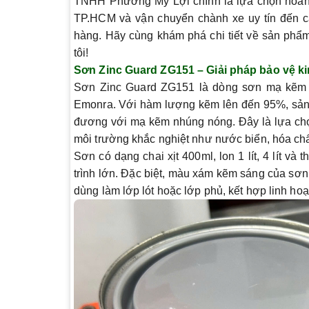
TNHH Phương Mỹ Lợi chính là lựa chọn hoàn h
TP.HCM và vận chuyển chành xe uy tín đến các
hàng. Hãy cùng khám phá chi tiết về sản phẩm
tôi!
Sơn Zinc Guard ZG151 – Giải pháp bảo vệ kim
Sơn Zinc Guard ZG151
là dòng sơn mạ kẽm l
Emonra. Với hàm lượng kẽm lên đến 95%, sản 
đương với mạ kẽm nhúng nóng. Đây là lựa chọn 
môi trường khắc nghiệt như nước biển, hóa chấ
Sơn có dạng chai xịt 400ml, lon 1 lít, 4 lít v
trình lớn. Đặc biệt, màu xám kẽm sáng của
sơn
dùng làm lớp lót hoặc lớp phủ, kết hợp linh hoạ