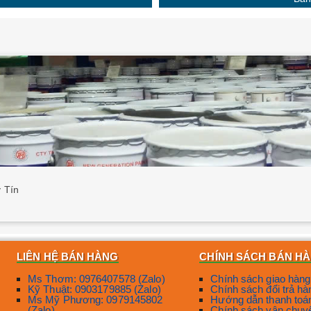
 Tín
LIÊN HỆ BÁN HÀNG
CHÍNH SÁCH BÁN H
Ms Thơm: 0976407578 (Zalo)
Chính sách giao hàng
Kỹ Thuật: 0903179885 (Zalo)
Chính sách đổi trả hà
Ms Mỹ Phương: 0979145802
Hướng dẫn thanh toá
(Zalo)
Chính sách vận chuy