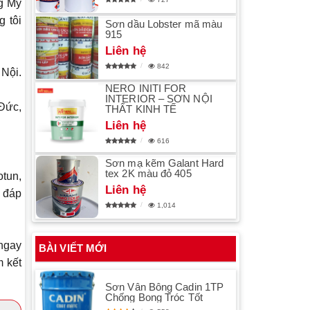
g Mỹ
 tôi
Sơn dầu Lobster mã màu
915
Liên hệ
842
Nội.
NERO INITI FOR
INTERIOR – SƠN NỘI
Đức,
THẤT KINH TẾ
Liên hệ
616
Sơn mạ kẽm Galant Hard
tex 2K màu đỏ 405
otun,
Liên hệ
 đáp
1,014
ngay
BÀI VIẾT MỚI
 kết
Sơn Vân Bông Cadin 1TP
Chống Bong Tróc Tốt