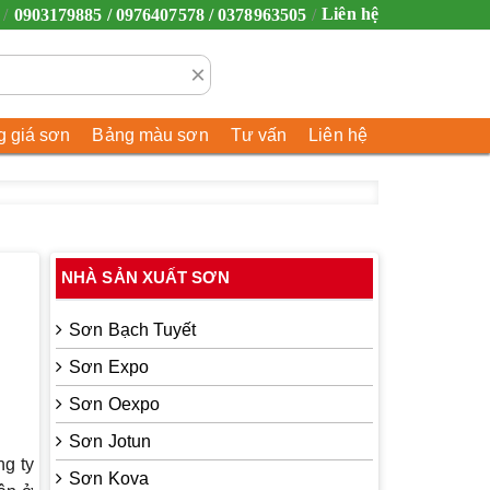
Liên hệ
0903179885 / 0976407578 / 0378963505
×
 giá sơn
Bảng màu sơn
Tư vấn
Liên hệ
NHÀ SẢN XUẤT SƠN
Sơn Bạch Tuyết
Sơn Expo
Sơn Oexpo
Sơn Jotun
ng ty
Sơn Kova