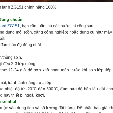
 lạnh ZG151 chính hãng 100%
 đúng chuẩn
uard ZG151
,
bạn cần tuân thủ các bước thi công sau:
ng dung môi (cồn, xăng công nghiệp) hoặc dụng cụ như máy 
ét.
 đảm bảo độ đồng nhất.
n/thùng sơn.
ịt đều 2-3 lớp mỏng.
 chờ 12-24 giờ để sơn khô hoàn toàn trước khi sơn lớp tiếp
át, tránh ánh nắng trực tiếp.
c nhiệt độ từ -20°C đến 300°C, đảm bảo độ bền lâu dài cho
 hay thiết bị ngoài khơi.
mới nhất
thuộc vào dung tích và số lượng đặt hàng. Để nhận báo giá chi