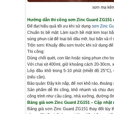
sơn mạ kẽm
Hướng dẫn thi công sơn Zinc Guard ZG151
Để đạt hiệu quả tối ưu khi sử dụng
sơn Zinc G
Chuẩn bị bề mặt:
Làm sạch bề mặt kim loại bằ
súng phun cát để loại bỏ dầu mỡ, bụi bẩn và rỉ s
Trộn sơn:
Khuấy đều sơn trước khi sử dụng để
Thi công:
Dùng chổi quét, con lăn hoặc súng phun cho lo
Với chai xịt 400ml, giữ khoảng cách 20-30cm, x
Lớp đầu khô trong 5-10 phút (nhiệt độ 25°C),
(nếu cần).
Bảo quản:
Đậy kín nắp, để nơi khô ráo, thoáng m
Sản phẩm dễ thi công, khô nhanh và chịu đượ
công trình như cầu cảng, nhà xưởng, đường ống
Bảng giá sơn Zinc Guard ZG151 – Cập nhật 
Bảng giá sơn Zinc Guard ZG151
thay đổi tùy 