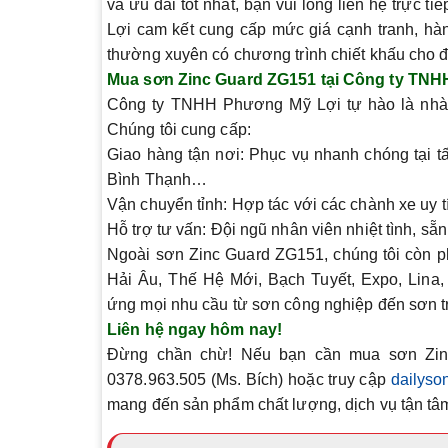
và ưu đãi tốt nhất, bạn vui lòng liên hệ trực ti
Lợi cam kết cung cấp mức giá cạnh tranh, hà
thường xuyên có chương trình chiết khấu cho đ
Mua sơn Zinc Guard ZG151 tại Công ty TN
Công ty TNHH Phương Mỹ Lợi tự hào là nhà 
Chúng tôi cung cấp:
Giao hàng tận nơi:
Phục vụ nhanh chóng tại t
Bình Thạnh…
Vận chuyển tỉnh:
Hợp tác với các chành xe uy t
Hỗ trợ tư vấn:
Đội ngũ nhân viên nhiệt tình, sẵ
Ngoài
sơn Zinc Guard ZG151
, chúng tôi còn 
Hải Âu, Thế Hệ Mới, Bạch Tuyết, Expo, Lina,
ứng mọi nhu cầu từ sơn công nghiệp đến sơn tra
Liên hệ ngay hôm nay!
Đừng chần chừ! Nếu bạn cần mua
sơn Zi
0378.963.505 (Ms. Bích)
hoặc truy cập
dailyso
mang đến sản phẩm chất lượng, dịch vụ tận tâm,