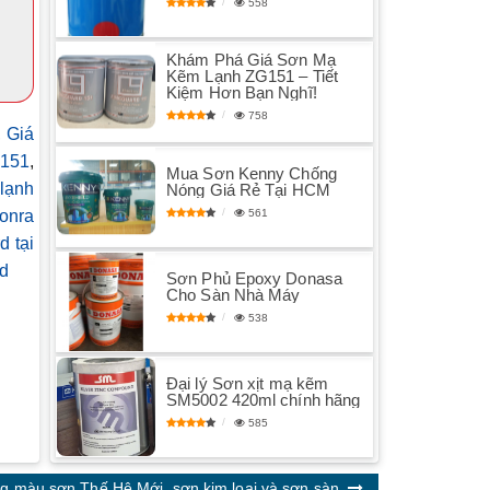
558
Khám Phá Giá Sơn Mạ
Kẽm Lạnh ZG151 – Tiết
Kiệm Hơn Bạn Nghĩ!
758
,
Giá
G151
,
Mua Sơn Kenny Chống
lạnh
Nóng Giá Rẻ Tại HCM
561
onra
 tại
d
Sơn Phủ Epoxy Donasa
Cho Sàn Nhà Máy
538
Đại lý Sơn xịt mạ kẽm
SM5002 420ml chính hãng
585
g màu sơn Thế Hệ Mới, sơn kim loại và sơn sàn