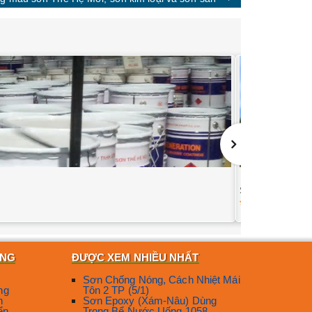
Sơn Alkyd Expo 
736
ÀNG
ĐƯỢC XEM NHIỀU NHẤT
Sơn Chống Nóng, Cách Nhiệt Mái
ng
Tôn 2 TP (5/1)
n
Sơn Epoxy (Xám-Nâu) Dùng
ển
Trong Bể Nước Uống 1058