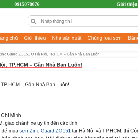
0915078076
Giới thiệu
rang chủ
Giới thiệu
Nhà sản xuất
Chủng loại sơn
Bảng
Zinc Guard ZG151 Ở Hà Nội, TP.HCM – Gần Nhà Bạn Luôn!
Nội, TP.HCM – Gần Nhà Bạn Luôn!
, TP.HCM – Gần Nhà Bạn Luôn!
 Chí Minh
 giao chành xe uy tín đến các tỉnh.
ậy để mua
sơn Zinc Guard ZG151
tại Hà Nội và TP.HCM, thì Cô