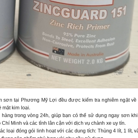
m sơn tại Phương Mỹ Lợi đều được kiểm tra nghiêm ngặt về 
 mặt kim loại.
o hàng trong vòng 24h, giúp bạn có thể sử dụng ngay sơn kh
 Chí Minh và các tỉnh lân cận với dịch vụ chành xe uy tín.
c loại đóng gói linh hoạt với các dung tích:
Thùng 4 lít
,
1 lít
, 