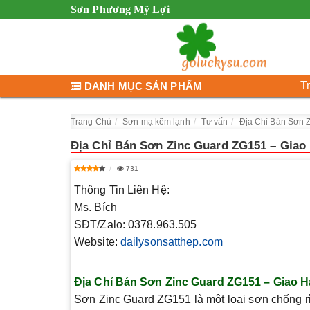
Sơn Phương Mỹ Lợi
T
DANH MỤC SẢN PHẨM
Trang Chủ
Sơn mạ kẽm lạnh
Tư vấn
Địa Chỉ Bán Sơn 
Địa Chỉ Bán Sơn Zinc Guard ZG151 – Giao
731
Thông Tin Liên Hệ:
Ms. Bích
SĐT/Zalo
: 0378.963.505
Website
:
dailysonsatthep.com
Địa Chỉ Bán Sơn Zinc Guard ZG151 – Giao 
Sơn Zinc Guard ZG151 là một loại sơn chống rỉ 