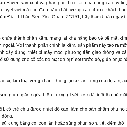
cao. Được sản xuất và phân phối bởi các nhà cung cấp uy tín
 tuyệt vời mà còn đảm bảo chất lượng cao, được khách hàng
kiếm
Địa chỉ bán Sơn Zinc Guard ZG151
, hãy tham khảo ngay 
 chứa thành phần kẽm, mang lại khả năng bảo vệ bề mặt kim
 ngoài. Với thành phần chính là kẽm, sản phẩm này tạo ra mộ
nh xây dựng, thiết bị máy móc, phương tiện giao thông và c
ể sử dụng cho cả các bề mặt đã bị rỉ sét trước đó, giúp phục h
o vệ kim loại vững chắc, chống lại sự tấn công của độ ẩm, ax
sơn giúp ngăn ngừa hiện tượng gỉ sét, kéo dài tuổi thọ bề mặ
51 có thể chịu được nhiệt độ cao, làm cho sản phẩm phù hợp
n động.
ể sử dụng bằng cọ, con lăn hoặc súng phun sơn, tiết kiệm thời