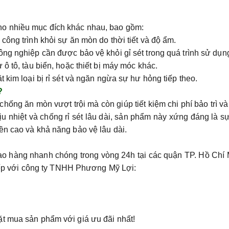
o nhiều mục đích khác nhau, bao gồm:
 công trình khỏi sự ăn mòn do thời tiết và độ ẩm.
ông nghiệp cần được bảo vệ khỏi gỉ sét trong quá trình sử dụn
ô tô, tàu biển, hoặc thiết bị máy móc khác.
 kim loại bị rỉ sét và ngăn ngừa sự hư hỏng tiếp theo.
?
ống ăn mòn vượt trội mà còn giúp tiết kiệm chi phí bảo trì v
u nhiệt và chống rỉ sét lâu dài, sản phẩm này xứng đáng là s
ền cao và khả năng bảo vệ lâu dài.
ao hàng nhanh chóng
trong vòng 24h tại các quận TP. Hồ Chí
 tiếp với công ty TNHH Phương Mỹ Lợi:
t mua sản phẩm với giá ưu đãi nhất!