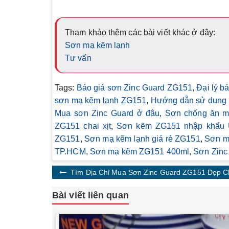
Tham khảo thêm các bài viết khác ở đây:
Sơn mạ kẽm lạnh
Tư vấn
Tags:
Báo giá sơn Zinc Guard ZG151
,
Đại lý b
sơn mạ kẽm lạnh ZG151
,
Hướng dẫn sử dụng 
Mua sơn Zinc Guard ở đâu
,
Sơn chống ăn m
ZG151 chai xịt
,
Sơn kẽm ZG151 nhập khẩu 
ZG151
,
Sơn mạ kẽm lạnh giá rẻ ZG151
,
Sơn m
TP.HCM
,
Sơn mạ kẽm ZG151 400ml
,
Sơn Zinc
Tìm Địa Chỉ Mua Sơn Zinc Guard ZG151 Đẹp C
Bài viết liên quan