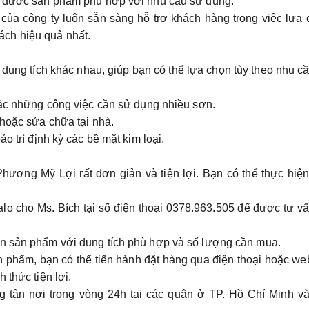
n được sản phẩm phù hợp với nhu cầu sử dụng.
 của công ty luôn sẵn sàng hỗ trợ khách hàng trong việc lựa
ch hiệu quả nhất.
1
ung tích khác nhau, giúp bạn có thể lựa chọn tùy theo nhu c
oặc những công việc cần sử dụng nhiều sơn.
 hoặc sửa chữa tại nhà.
o trì định kỳ các bề mặt kim loại.
 Phương Mỹ Lợi rất đơn giản và tiện lợi. Bạn có thể thực hiệ
alo cho Ms. Bích tại số điện thoại
0378.963.505
để được tư vấ
họn sản phẩm với dung tích phù hợp và số lượng cần mua.
 phẩm, bạn có thể tiến hành đặt hàng qua điện thoại hoặc we
 thức tiện lợi.
g tận nơi trong vòng 24h tại các quận ở TP. Hồ Chí Minh v