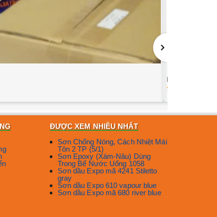
Bảng giá sơn k
694
ÀNG
ĐƯỢC XEM NHIỀU NHẤT
Sơn Chống Nóng, Cách Nhiệt Mái
ng
Tôn 2 TP (5/1)
n
Sơn Epoxy (Xám-Nâu) Dùng
ển
Trong Bể Nước Uống 1058
Sơn dầu Expo mã 4241 Stiletto
gray
Sơn dầu Expo 610 vapour blue
Sơn dầu Expo mã 680 river blue