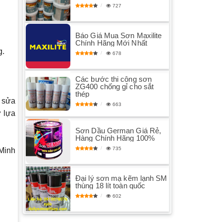
727
Báo Giá Mua Sơn Maxilite
Chính Hãng Mới Nhất
g.
678
Các bước thi công sơn
ZG400 chống gỉ cho sắt
thép
à sửa
663
ự lựa
Sơn Dầu German Giá Rẻ,
Hàng Chính Hãng 100%
735
 Minh
Đại lý sơn mạ kẽm lạnh SM
thùng 18 lít toàn quốc
602