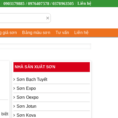
Liên hệ
0903179885 / 0976407578 / 0378963505
×
 giá sơn
Bảng màu sơn
Tư vấn
Liên hệ
NHÀ SẢN XUẤT SƠN
Sơn Bạch Tuyết
Sơn Expo
Sơn Oexpo
Sơn Jotun
 biệt
Sơn Kova