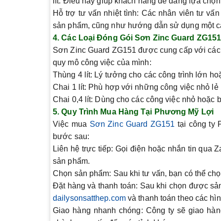
lít
. Điều này giúp khách hàng dễ dàng lựa chọ
Hỗ trợ tư vấn nhiệt tình
: Các nhân viên tư vấn
sản phẩm, cũng như hướng dẫn sử dụng một cá
4.
Các Loại Đóng Gói Sơn Zinc Guard ZG15
Sơn Zinc Guard ZG151 được cung cấp với các d
quy mô công việc của mình:
Thùng 4 lít
: Lý tưởng cho các công trình lớn h
Chai 1 lít
: Phù hợp với những công việc nhỏ lẻ
Chai 0,4 lít
: Dùng cho các công việc nhỏ hoặc bả
5.
Quy Trình Mua Hàng Tại Phương Mỹ Lợi
Việc mua
Sơn Zinc Guard ZG151
tại công ty
bước sau:
Liên hệ trực tiếp
: Gọi điện hoặc nhắn tin qua Z
sản phẩm.
Chọn sản phẩm
: Sau khi tư vấn, bạn có thể c
Đặt hàng và thanh toán
: Sau khi chọn được sản
dailysonsatthep.com
và thanh toán theo các hình
Giao hàng nhanh chóng
: Công ty sẽ giao hàn