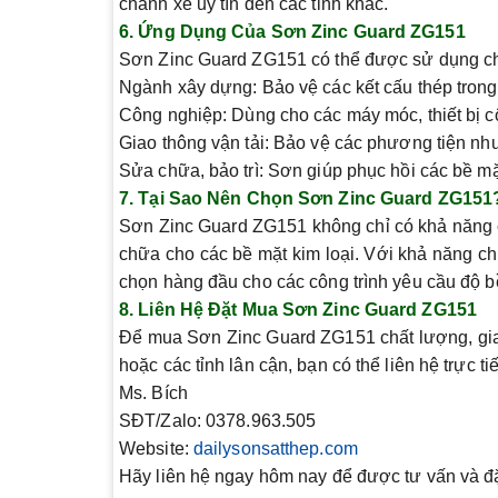
chành xe uy tín đến các tỉnh khác.
6.
Ứng Dụng Của Sơn Zinc Guard ZG151
Sơn Zinc Guard ZG151 có thể được sử dụng ch
Ngành xây dựng
: Bảo vệ các kết cấu thép trong
Công nghiệp
: Dùng cho các máy móc, thiết bị c
Giao thông vận tải
: Bảo vệ các phương tiện như 
Sửa chữa, bảo trì
: Sơn giúp phục hồi các bề mặt
7.
Tại Sao Nên Chọn Sơn Zinc Guard ZG151
Sơn Zinc Guard ZG151 không chỉ có khả năng ch
chữa cho các bề mặt kim loại. Với khả năng chị
chọn hàng đầu cho các công trình yêu cầu độ b
8.
Liên Hệ Đặt Mua Sơn Zinc Guard ZG151
Để mua
Sơn Zinc Guard ZG151
chất lượng,
gi
hoặc các tỉnh lân cận, bạn có thể liên hệ trực
Ms. Bích
SĐT/Zalo
: 0378.963.505
Website
:
dailysonsatthep.com
Hãy liên hệ ngay hôm nay để được tư vấn và đặ