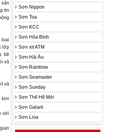
, sản
Sơn Nippon
 tin
Sơn Toa
thông
Sơn KCC
Sơn Hòa Bình
 loại
t lớp
Sơn xịt ATM
ác bề
Sơn Hải Âu
ồi và
Sơn Rainbow
Sơn Seamaster
it và
Sơn Sunday
Sơn Thế Hệ Mới
t kim
Sơn Galant
 với
Sơn Lina
 gian