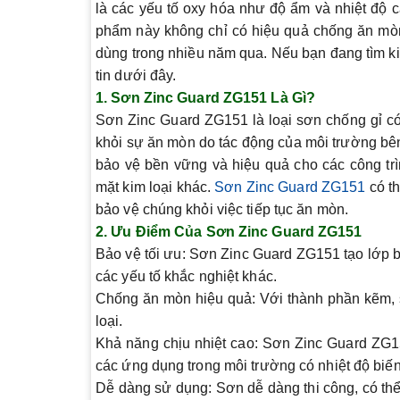
là các yếu tố oxy hóa như độ ẩm và nhiệt độ 
phẩm này không chỉ có hiệu quả chống ăn mòn
dùng trong nhiều năm qua. Nếu bạn đang tìm 
tin dưới đây.
1.
Sơn Zinc Guard ZG151 Là Gì?
Sơn Zinc Guard ZG151 là loại sơn chống gỉ có
khỏi sự ăn mòn do tác động của môi trường bên
bảo vệ bền vững và hiệu quả cho các công trì
mặt kim loại khác.
Sơn Zinc Guard ZG151
có th
bảo vệ chúng khỏi việc tiếp tục ăn mòn.
2.
Ưu Điểm Của Sơn Zinc Guard ZG151
Bảo vệ tối ưu
: Sơn Zinc Guard ZG151 tạo lớp bả
các yếu tố khắc nghiệt khác.
Chống ăn mòn hiệu quả
: Với thành phần kẽm, 
loại.
Khả năng chịu nhiệt cao
: Sơn Zinc Guard ZG1
các ứng dụng trong môi trường có nhiệt độ biế
Dễ dàng sử dụng
: Sơn dễ dàng thi công, có th