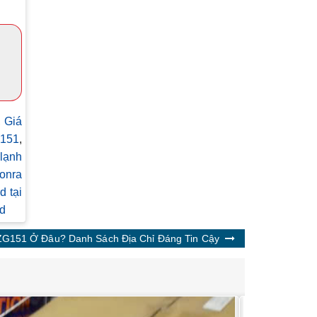
,
Giá
G151
,
lạnh
onra
 tại
d
ZG151 Ở Đâu? Danh Sách Địa Chỉ Đáng Tin Cậy