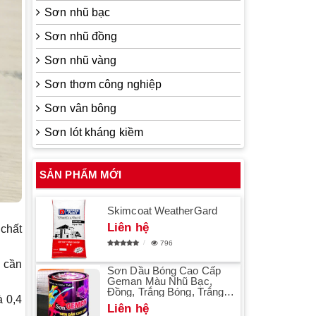
Sơn nhũ bạc
Sơn nhũ đồng
Sơn nhũ vàng
Sơn thơm công nghiệp
Sơn vân bông
Sơn lót kháng kiềm
SẢN PHẨM MỚI
Skimcoat WeatherGard
Liên hệ
chất
796
i cần
Sơn Dầu Bóng Cao Cấp
Geman Màu Nhũ Bạc,
Đồng, Trắng Bóng, Trắng
và
0,4
Mờ 900gr
Liên hệ