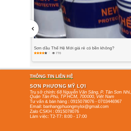
Sơn dầu Thế Hệ Mới giá rẻ có bền không?
770
THÔNG TIN LIÊN HỆ
SƠN PHƯƠNG MỸ LỢI
Trụ sở chính:
68 Nguyễn Văn Săng, P. Tân Sơn Nhì
,
Quận Tân Phú
,
TP HCM
,
700000
,
Việt Nam
Tư vấn & bán hàng :
0915078076
-
0703446967
Email:
banhangphuongmyloi@gmail.com
Zalo CSKH :
0915078076
Làm việc:
T2-T7: 8:00 - 17:00