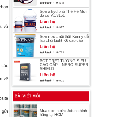
638
 chọn
Sơn alkyd phủ Thế Hệ Mới
đỏ cờ AC3151
Liên hệ
ầu và
917
Sơn nước nội thất Kenny dễ
lau chùi Light K6 cao cấp
Liên hệ
733
BỘT TRÉT TƯỜNG SIÊU
CAO CẤP – NERO SUPER
n các
SHIELD
Liên hệ
n về
601
BÀI VIẾT MỚI
bsite
Mua sơn nước Jotun chính
à gửi
hãng tại HCM