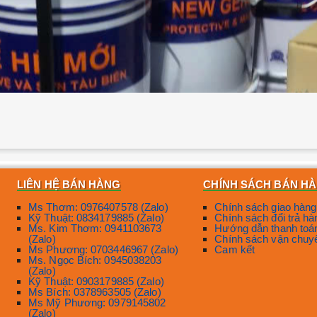
LIÊN HỆ BÁN HÀNG
CHÍNH SÁCH BÁN H
Ms Thơm: 0976407578 (Zalo)
Chính sách giao hàng
Kỹ Thuật: 0834179885 (Zalo)
Chính sách đổi trả hà
Ms. Kim Thơm: 0941103673
Hướng dẫn thanh toá
(Zalo)
Chính sách vận chuy
Ms Phương: 0703446967 (Zalo)
Cam kết
Ms. Ngọc Bích: 0945038203
(Zalo)
Kỹ Thuật: 0903179885 (Zalo)
Ms Bích: 0378963505 (Zalo)
Ms Mỹ Phương: 0979145802
(Zalo)