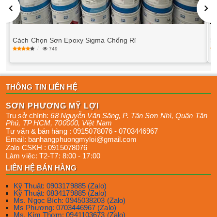
Cách Chọn Sơn Epoxy Sigma Chống Rỉ
S
749
THÔNG TIN LIÊN HỆ
SƠN PHƯƠNG MỸ LỢI
Trụ sở chính:
68 Nguyễn Văn Săng, P. Tân Sơn Nhì
,
Quận Tân
Phú
,
TP HCM
,
700000
,
Việt Nam
Tư vấn & bán hàng :
0915078076
-
0703446967
Email:
banhangphuongmyloi@gmail.com
Zalo CSKH :
0915078076
Làm việc:
T2-T7: 8:00 - 17:00
LIÊN HỆ BÁN HÀNG
Kỹ Thuật: 0903179885 (Zalo)
Kỹ Thuật: 0834179885 (Zalo)
Ms. Ngọc Bích: 0945038203 (Zalo)
Ms Phương: 0703446967 (Zalo)
Ms. Kim Thơm: 0941103673 (Zalo)