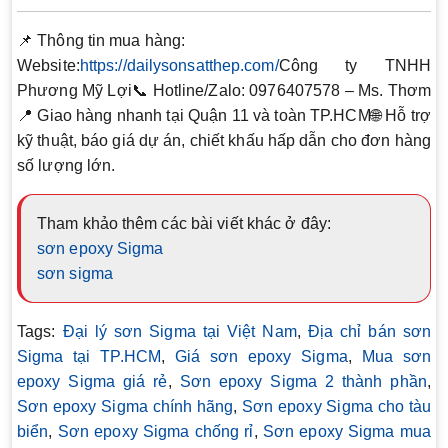
📌
Thông tin mua hàng:
Website:
https://dailysonsatthep.com/
Công ty TNHH
Phương Mỹ Lợi
📞
Hotline/Zalo: 0976407578 – Ms. Thơm
📍 Giao hàng nhanh tại Quận 11 và toàn TP.HCM🌐 Hỗ trợ
kỹ thuật, báo giá dự án, chiết khấu hấp dẫn cho đơn hàng
số lượng lớn.
Tham khảo thêm các bài viết khác ở đây:
sơn epoxy Sigma
sơn sigma
Tags:
Đại lý sơn Sigma tại Việt Nam
,
Địa chỉ bán sơn
Sigma tại TP.HCM
,
Giá sơn epoxy Sigma
,
Mua sơn
epoxy Sigma giá rẻ
,
Sơn epoxy Sigma 2 thành phần
,
Sơn epoxy Sigma chính hãng
,
Sơn epoxy Sigma cho tàu
biển
,
Sơn epoxy Sigma chống rỉ
,
Sơn epoxy Sigma mua