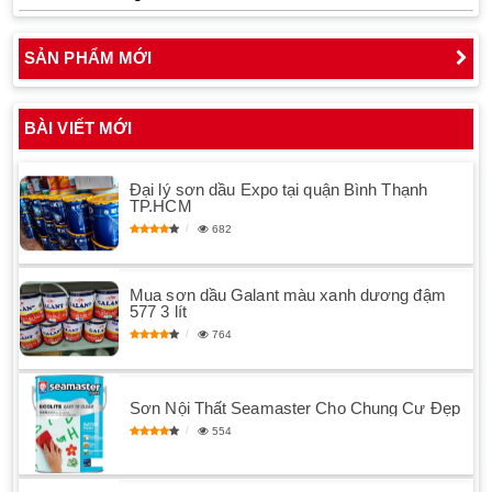
SẢN PHẨM MỚI
BÀI VIẾT MỚI
Đại lý sơn dầu Expo tại quận Bình Thạnh
TP.HCM
682
Mua sơn dầu Galant màu xanh dương đậm
577 3 lít
764
Sơn Nội Thất Seamaster Cho Chung Cư Đẹp
554