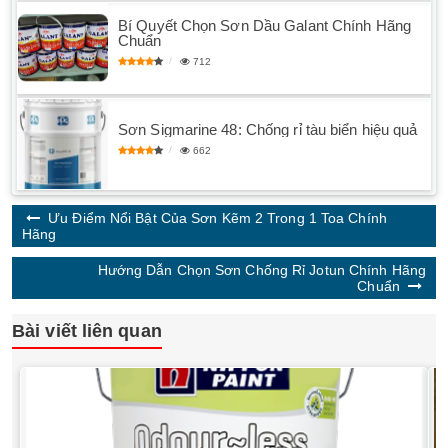
Bí Quyết Chọn Sơn Dầu Galant Chính Hãng
Chuẩn
712
Sơn Sigmarine 48: Chống rỉ tàu biển hiệu quả
662
Ưu Điểm Nổi Bật Của Sơn Kẽm 2 Trong 1 Toa Chính
Hãng
Hướng Dẫn Chọn Sơn Chống Rỉ Jotun Chính Hãng
Chuẩn
Bài viết liên quan