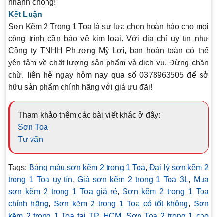
nhanh chóng!
Kết Luận
Sơn Kẽm 2 Trong 1 Toa
là sự lựa chọn hoàn hảo cho mọi
công trình cần bảo vệ kim loại. Với địa chỉ uy tín như
Công ty TNHH Phương Mỹ Lợi, bạn hoàn toàn có thể
yên tâm về chất lượng sản phẩm và dịch vụ. Đừng chần
chừ, liên hệ ngay hôm nay qua số
0378963505
để sở
hữu sản phẩm chính hãng với giá ưu đãi!
Tham khảo thêm các bài viết khác ở đây:
Sơn Toa
Tư vấn
Tags:
Bảng màu sơn kẽm 2 trong 1 Toa
,
Đại lý sơn kẽm 2
trong 1 Toa uy tín
,
Giá sơn kẽm 2 trong 1 Toa 3L
,
Mua
sơn kẽm 2 trong 1 Toa giá rẻ
,
Sơn kẽm 2 trong 1 Toa
chính hãng
,
Sơn kẽm 2 trong 1 Toa có tốt không
,
Sơn
kẽm 2 trong 1 Toa tại TP. HCM
,
Sơn Toa 2 trong 1 cho