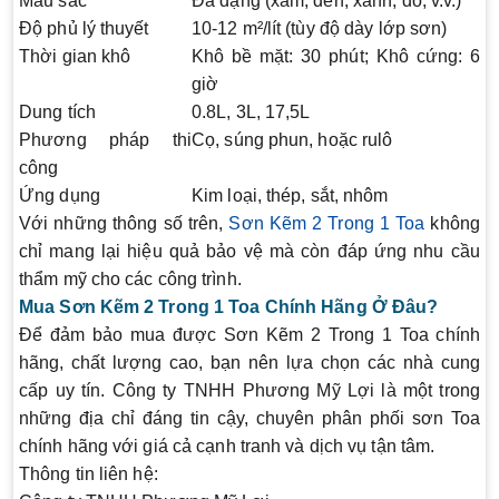
Màu sắc
Đa dạng (xám, đen, xanh, đỏ, v.v.)
Độ phủ lý thuyết
10-12 m²/lít (tùy độ dày lớp sơn)
Thời gian khô
Khô bề mặt: 30 phút; Khô cứng: 6
giờ
Dung tích
0.8L, 3L, 17,5L
Phương pháp thi
Cọ, súng phun, hoặc rulô
công
Ứng dụng
Kim loại, thép, sắt, nhôm
Với những thông số trên,
Sơn Kẽm 2 Trong 1 Toa
không
chỉ mang lại hiệu quả bảo vệ mà còn đáp ứng nhu cầu
thẩm mỹ cho các công trình.
Mua Sơn Kẽm 2 Trong 1 Toa Chính Hãng Ở Đâu?
Để đảm bảo mua được
Sơn Kẽm 2 Trong 1 Toa
chính
hãng, chất lượng cao, bạn nên lựa chọn các nhà cung
cấp uy tín. Công ty TNHH Phương Mỹ Lợi là một trong
những địa chỉ đáng tin cậy, chuyên phân phối sơn Toa
chính hãng với giá cả cạnh tranh và dịch vụ tận tâm.
Thông tin liên hệ: