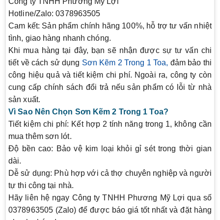
Công ty TNHH Phương Mỹ Lợi
Hotline/Zalo: 0378963505
Cam kết: Sản phẩm chính hãng 100%, hỗ trợ tư vấn nhiệt
tình, giao hàng nhanh chóng.
Khi mua hàng tại đây, bạn sẽ nhận được sự tư vấn chi
tiết về cách sử dụng
Sơn Kẽm 2 Trong 1 Toa
,
đảm bảo thi
công hiệu quả và tiết kiệm chi phí. Ngoài ra, công ty còn
cung cấp chính sách đổi trả nếu sản phẩm có lỗi từ nhà
sản xuất.
Vì Sao Nên Chọn Sơn Kẽm 2 Trong 1 Toa?
Tiết kiệm chi phí:
Kết hợp 2 tính năng trong 1, không cần
mua thêm sơn lót.
Độ bền cao:
Bảo vệ kim loại khỏi gỉ sét trong thời gian
dài.
Dễ sử dụng:
Phù hợp với cả thợ chuyên nghiệp và người
tự thi công tại nhà.
Hãy liên hệ ngay Công ty TNHH Phương Mỹ Lợi qua số
0378963505 (Zalo)
để được báo giá tốt nhất và đặt hàng