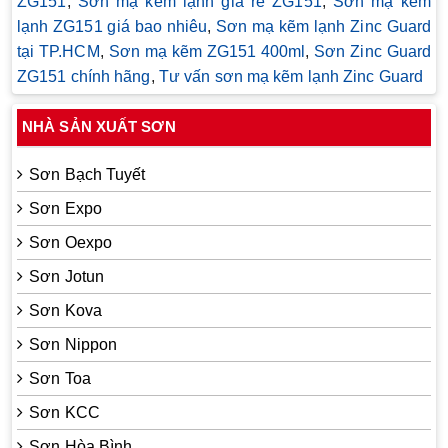
ZG151
,
Sơn mạ kẽm lạnh giá rẻ ZG151
,
Sơn mạ kẽm
lạnh ZG151 giá bao nhiêu
,
Sơn mạ kẽm lạnh Zinc Guard
tại TP.HCM
,
Sơn mạ kẽm ZG151 400ml
,
Sơn Zinc Guard
ZG151 chính hãng
,
Tư vấn sơn mạ kẽm lạnh Zinc Guard
NHÀ SẢN XUẤT SƠN
Sơn Bạch Tuyết
Sơn Expo
Sơn Oexpo
Sơn Jotun
Sơn Kova
Sơn Nippon
Sơn Toa
Sơn KCC
Sơn Hòa Bình