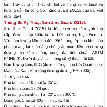
tâm. Hãy cùng tìm hiểu chi tiết về thông số kỹ thuật và
hướng dẫn thi công
Sơn Zinc Guard ZG151
qua bài viết
dưới đây!
Thông Số Kỹ Thuật Sơn Zinc Guard ZG151
Sơn Zinc Guard ZG151
là dòng sơn mạ kẽm lạnh cao
cấp, được nhập khẩu từ Úc bởi thương hiệu Emonra.
Với hàm lượng kẽm lên đến 95% trong lớp phủ khô, sản
phẩm mang lại khả năng chống ăn mòn điện hóa tương
đương mạ kẽm nhúng nóng, đạt tiêu chuẩn ASTM
E1645-01. Dưới đây là các thông số kỹ thuật nổi bật:
Hàm lượng kẽm
: 95% (được chứng nhận bởi Quartest 3).
Màu sắc
: Xám kẽm sáng (tương đương RAL7035).
Thời gian khô
:
Khô bề mặt: 5-10 phút (ở 25°C).
Khô hoàn toàn: 12-24 giờ.
Khả năng chịu nhiệt
: Từ -20°C đến 300°C.
Đóng gói
: Chai xịt 400ml, lon 1 lít, 4 lít
Ứng dụng
: Bảo vệ mối hàn, sửa chữa lớp mạ kẽm, tái tạo