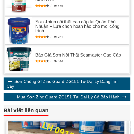
575
Sơn Jotun nội thất cao cấp tại Quận Phú
Nhuận – Lựa chọn hoàn hảo cho mọi công
trình
751
Báo Giá Sơn Nội Thất Seamaster Cao Cấp
544
Sơn Chống Gỉ Zinc Guard ZG151 Từ Đại Lý Đáng Tin
Cậy
Mua Sơn Zinc Guard ZG151 Tại Đại Lý Có Bảo Hành
Bài viết liên quan