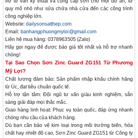
trợ tư vấn kỹ thuật và cung cấp sơn cho mọi dự án, từ
quy mô nhỏ như sửa chữa nhà cửa đến các công trình
công nghiệp lớn.
Website
:
dailysonsatthep.com
Email
:
banhangphuongmyloi@gmail.com
Liên hệ mua hàng
: 0378963505 (Zalo)
Hãy gọi ngay để được báo giá tốt nhất và hỗ trợ nhanh
chóng!
Tại Sao Chọn Sơn Zinc Guard ZG151 Từ Phương
Mỹ Lợi?
Chất lượng đảm bảo
: Sản phẩm nhập khẩu chính hãng
từ Úc, đạt tiêu chuẩn quốc tế.
Hỗ trợ tận tâm
: Đội ngũ tư vấn giàu kinh nghiệm, sẵn
sàng giải đáp mọi thắc mắc.
Giao hàng linh hoạt
: Phục vụ toàn quốc, đáp ứng nhanh
chóng nhu cầu của khách hàng.
Dù bạn cần bảo vệ kim loại trong môi trường biển, hóa
chất hay nhiệt độ cao,
Sơn Zinc Guard ZG151
từ Công ty