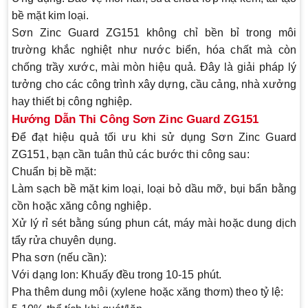
bề mặt kim loại.
Sơn Zinc Guard ZG151 không chỉ bền bỉ trong môi
trường khắc nghiệt như nước biển, hóa chất mà còn
chống trầy xước, mài mòn hiệu quả. Đây là giải pháp lý
tưởng cho các công trình xây dựng, cầu cảng, nhà xưởng
hay thiết bị công nghiệp.
Hướng Dẫn Thi Công Sơn Zinc Guard ZG151
Để đạt hiệu quả tối ưu khi sử dụng
Sơn Zinc Guard
ZG151
, bạn cần tuân thủ các bước thi công sau:
Chuẩn bị bề mặt
:
Làm sạch bề mặt kim loại, loại bỏ dầu mỡ, bụi bẩn bằng
cồn hoặc xăng công nghiệp.
Xử lý rỉ sét bằng súng phun cát, máy mài hoặc dung dịch
tẩy rửa chuyên dụng.
Pha sơn (nếu cần)
:
Với dạng lon: Khuấy đều trong 10-15 phút.
Pha thêm dung môi (xylene hoặc xăng thơm) theo tỷ lệ: