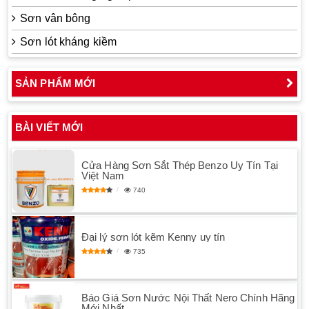
Sơn vân bông
Sơn lót kháng kiềm
SẢN PHẨM MỚI
BÀI VIẾT MỚI
Cửa Hàng Sơn Sắt Thép Benzo Uy Tín Tại
Việt Nam
740
Đại lý sơn lót kẽm Kenny uy tín
735
Báo Giá Sơn Nước Nội Thất Nero Chính Hãng
Mới Nhất