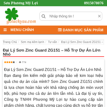
Sơn Phương Mỹ Lợi
0915078076
×
MENU CHÍNH
DANH MỤC SẢN PHẨM
Trang Chủ
Sơn mạ kẽm lạnh
Tư vấn
Đại Lý Sơn Zinc Guard ZG151 – H
Đại Lý Sơn Zinc Guard ZG151 – Hỗ Trợ Dự Án Lớn
Nhỏ
774
Đại Lý Sơn Zinc Guard ZG151 – Hỗ Trợ Dự Án Lớn Nhỏ
Bạn đang tìm kiếm một giải pháp bảo vệ kim loại hiệu
quả cho dự án của mình?
Sơn Zinc Guard ZG151
chính
là lựa chọn hoàn hảo với khả năng chống ăn mòn vượt
trội, phù hợp cho cả dự án lớn lẫn nhỏ. Là đại lý uy tín,
Công ty TNHH Phương Mỹ Lợi tự hào cung cấp sản
phẩm chính hãng, chất lượng cao cùng dịch vụ hỗ trợ tận