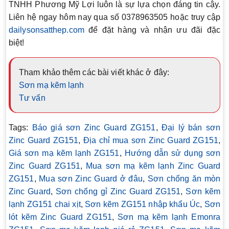
TNHH Phương Mỹ Lợi luôn là sự lựa chọn đáng tin cậy.
Liên hệ ngay hôm nay qua số
0378963505
hoặc truy cập
dailysonsatthep.com
để đặt hàng và nhận ưu đãi đặc
biệt!
Tham khảo thêm các bài viết khác ở đây:
Sơn mạ kẽm lạnh
Tư vấn
Tags:
Báo giá sơn Zinc Guard ZG151
,
Đại lý bán sơn
Zinc Guard ZG151
,
Địa chỉ mua sơn Zinc Guard ZG151
,
Giá sơn mạ kẽm lạnh ZG151
,
Hướng dẫn sử dụng sơn
Zinc Guard ZG151
,
Mua sơn mạ kẽm lạnh Zinc Guard
ZG151
,
Mua sơn Zinc Guard ở đâu
,
Sơn chống ăn mòn
Zinc Guard
,
Sơn chống gỉ Zinc Guard ZG151
,
Sơn kẽm
lạnh ZG151 chai xịt
,
Sơn kẽm ZG151 nhập khẩu Úc
,
Sơn
lót kẽm Zinc Guard ZG151
,
Sơn mạ kẽm lạnh Emonra