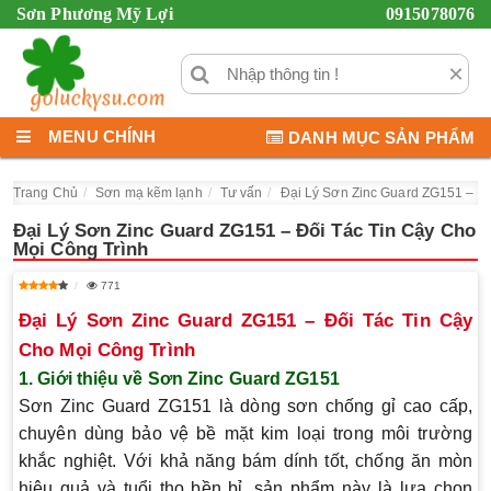
Sơn Phương Mỹ Lợi
0915078076
×
MENU CHÍNH
DANH MỤC SẢN PHẨM
Trang Chủ
Sơn mạ kẽm lạnh
Tư vấn
Đại Lý Sơn Zinc Guard ZG151 – Đố
Đại Lý Sơn Zinc Guard ZG151 – Đối Tác Tin Cậy Cho
Mọi Công Trình
771
Đại Lý Sơn Zinc Guard ZG151 – Đối Tác Tin Cậy
Cho Mọi Công Trình
1. Giới thiệu về Sơn Zinc Guard ZG151
Sơn Zinc Guard ZG151 là dòng sơn chống gỉ cao cấp,
chuyên dùng bảo vệ bề mặt kim loại trong môi trường
khắc nghiệt. Với khả năng bám dính tốt, chống ăn mòn
hiệu quả và tuổi thọ bền bỉ, sản phẩm này là lựa chọn