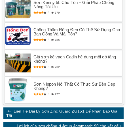
Sơn Kenny 5L Cho Tôn – Giải Pháp Chống
Nóng Tối Ưu
579
Chống Thấm Rồng Đen Có Thể Sử Dụng Cho
Ban Công Và Mái Tôn?
785
Giá sơn kẻ vạch Cadin hệ dung môi có tăng
không?
732
Sơn Nippon Nội Thất Có Thực Sự Bền Đẹp
Không?
777
Liên Hệ Đại Lý Sơn Zinc Guard ZG151 Để Nhận Báo Giá
Tốt
Lợi ích của sơn chống rỉ Jotun Jotamastic 90 cho kết cấu