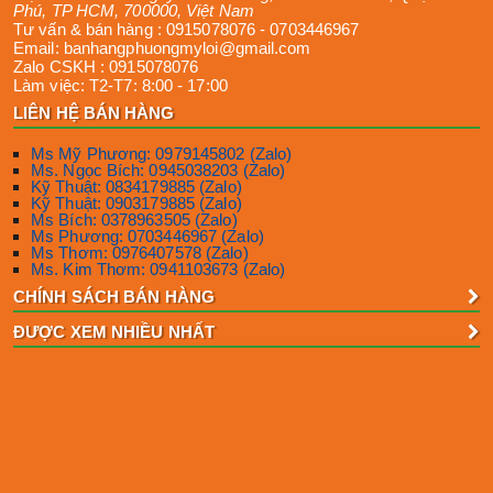
Phú
,
TP HCM
,
700000
,
Việt Nam
Tư vấn & bán hàng :
0915078076
-
0703446967
Email:
banhangphuongmyloi@gmail.com
Zalo CSKH :
0915078076
Làm việc:
T2-T7: 8:00 - 17:00
LIÊN HỆ BÁN HÀNG
Ms Mỹ Phương: 0979145802 (Zalo)
Ms. Ngọc Bích: 0945038203 (Zalo)
Kỹ Thuật: 0834179885 (Zalo)
Kỹ Thuật: 0903179885 (Zalo)
Ms Bích: 0378963505 (Zalo)
Ms Phương: 0703446967 (Zalo)
Ms Thơm: 0976407578 (Zalo)
Ms. Kim Thơm: 0941103673 (Zalo)
CHÍNH SÁCH BÁN HÀNG
ĐƯỢC XEM NHIỀU NHẤT