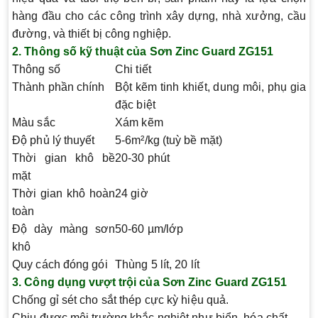
hàng đầu cho các công trình xây dựng, nhà xưởng, cầu
đường, và thiết bị công nghiệp.
2. Thông số kỹ thuật của Sơn Zinc Guard ZG151
Thông số
Chi tiết
Thành phần chính
Bột kẽm tinh khiết, dung môi, phụ gia
đặc biệt
Màu sắc
Xám kẽm
Độ phủ lý thuyết
5-6m²/kg (tuỳ bề mặt)
Thời gian khô bề
20-30 phút
mặt
Thời gian khô hoàn
24 giờ
toàn
Độ dày màng sơn
50-60 µm/lớp
khô
Quy cách đóng gói
Thùng 5 lít, 20 lít
3. Công dụng vượt trội của Sơn Zinc Guard ZG151
Chống gỉ sét cho sắt thép cực kỳ hiệu quả.
Chịu được môi trường khắc nghiệt như biển, hóa chất.