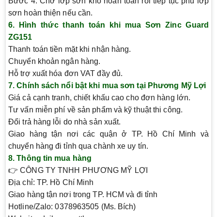
Bước 4:
Chờ lớp sơn khô hoàn toàn rồi tiếp tục phủ lớp
sơn hoàn thiện nếu cần.
6. Hình thức thanh toán khi mua Sơn Zinc Guard
ZG151
Thanh toán tiền mặt khi nhận hàng.
Chuyển khoản ngân hàng.
Hỗ trợ xuất hóa đơn VAT đầy đủ.
7. Chính sách nổi bật khi mua sơn tại Phương Mỹ Lợi
Giá cả cạnh tranh, chiết khấu cao cho đơn hàng lớn.
Tư vấn miễn phí về sản phẩm và kỹ thuật thi công.
Đổi trả hàng lỗi do nhà sản xuất.
Giao hàng tận nơi các quận ở TP. Hồ Chí Minh và
chuyển hàng đi tỉnh qua chành xe uy tín.
8. Thông tin mua hàng
👉
CÔNG TY TNHH PHƯƠNG MỸ LỢI
Địa chỉ: TP. Hồ Chí Minh
Giao hàng tận nơi trong TP. HCM và đi tỉnh
Hotline/Zalo:
0378963505
(Ms. Bích)