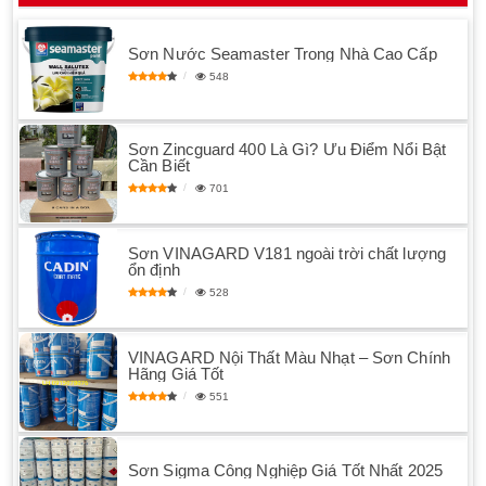
Sơn Nước Seamaster Trong Nhà Cao Cấp
548
Sơn Zincguard 400 Là Gì? Ưu Điểm Nổi Bật
Cần Biết
701
Sơn VINAGARD V181 ngoài trời chất lượng
ổn định
528
VINAGARD Nội Thất Màu Nhạt – Sơn Chính
Hãng Giá Tốt
551
Sơn Sigma Công Nghiệp Giá Tốt Nhất 2025