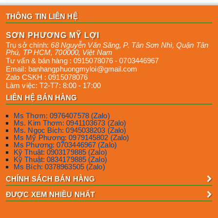
THÔNG TIN LIÊN HỆ
SƠN PHƯƠNG MỸ LỢI
Trụ sở chính:
68 Nguyễn Văn Săng, P. Tân Sơn Nhì
,
Quận Tân
Phú
,
TP HCM
,
700000
,
Việt Nam
Tư vấn & bán hàng :
0915078076
-
0703446967
Email:
banhangphuongmyloi@gmail.com
Zalo CSKH :
0915078076
Làm việc:
T2-T7: 8:00 - 17:00
LIÊN HỆ BÁN HÀNG
Ms Thơm: 0976407578 (Zalo)
Ms. Kim Thơm: 0941103673 (Zalo)
Ms. Ngọc Bích: 0945038203 (Zalo)
Ms Mỹ Phương: 0979145802 (Zalo)
Ms Phương: 0703446967 (Zalo)
Kỹ Thuật: 0903179885 (Zalo)
Kỹ Thuật: 0834179885 (Zalo)
Ms Bích: 0378963505 (Zalo)
CHÍNH SÁCH BÁN HÀNG
ĐƯỢC XEM NHIỀU NHẤT