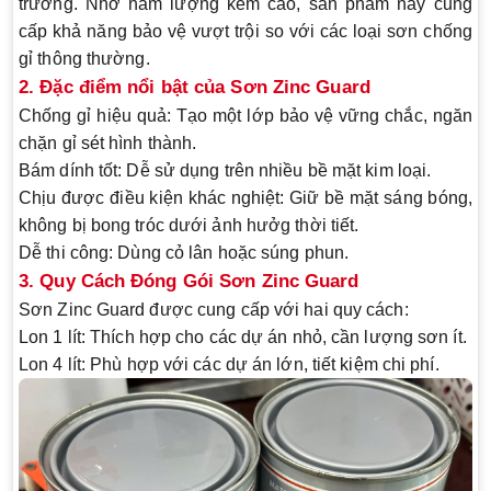
trường. Nhờ hàm lượng kẻm cao, sản phẩm này cung
cấp khả năng bảo vệ vượt trội so với các loại sơn chống
gỉ thông thường.
2. Đặc điểm nổi bật của Sơn Zinc Guard
Chống gỉ hiệu quả
: Tạo một lớp bảo vệ vững chắc, ngăn
chặn gỉ sét hình thành.
Bám dính tốt
: Dễ sử dụng trên nhiều bề mặt kim loại.
Chịu được điều kiện khác nghiệt
: Giữ bề mặt sáng bóng,
không bị bong tróc dưới ảnh hưởg thời tiết.
Dễ thi công
: Dùng cỏ lân hoặc súng phun.
3. Quy Cách Đóng Gói Sơn Zinc Guard
Sơn Zinc Guard được cung cấp với hai quy cách:
Lon 1 lít
: Thích hợp cho các dự án nhỏ, cần lượng sơn ít.
Lon 4 lít
: Phù hợp với các dự án lớn, tiết kiệm chi phí.