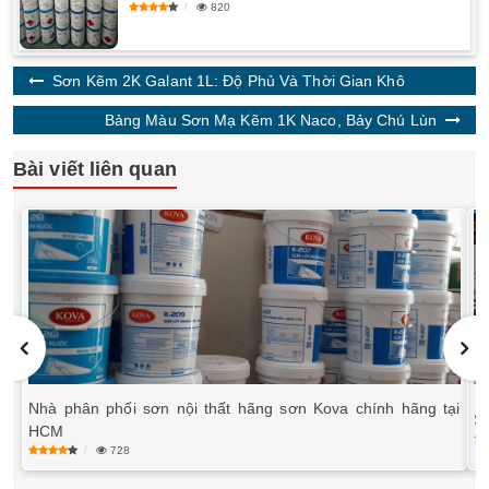
820
Sơn Kẽm 2K Galant 1L: Độ Phủ Và Thời Gian Khô
Bảng Màu Sơn Mạ Kẽm 1K Naco, Bảy Chú Lùn
Bài viết liên quan
Nhà phân phối sơn nội thất hãng sơn Kova chính hãng tại
S
HCM
728