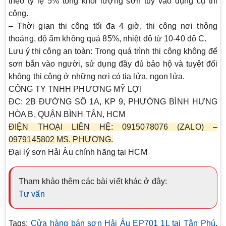
theo tỷ lệ 5% tổng khối lượng sơn tùy vào dụng cụ thi
công.
– Thời gian thi công tối đa 4 giờ, thi công nơi thông
thoáng, độ ẩm không quá 85%, nhiệt độ từ 10-40 độ C.
Lưu ý thi công an toàn: Trong quá trình thi công không để
sơn bắn vào người, sử dụng đầy đủ bảo hộ và tuyệt đối
không thi công ở những nơi có tia lửa, ngọn lửa.
CÔNG TY TNHH PHƯƠNG MỸ LỢI
ĐC: 2B ĐƯỜNG SỐ 1A, KP 9, PHƯỜNG BÌNH HƯNG
HÒA B, QUẬN BÌNH TÂN, HCM
ĐIỆN THOẠI LIÊN HỆ: 0915078076 (ZALO) –
0979145802 MS. PHƯƠNG.
Đại lý sơn Hải Âu chính hãng tại HCM
Tham khảo thêm các bài viết khác ở đây:
Tư vấn
Tags:
Cửa hàng bán sơn Hải Âu EP701 1L tại Tân Phú
,