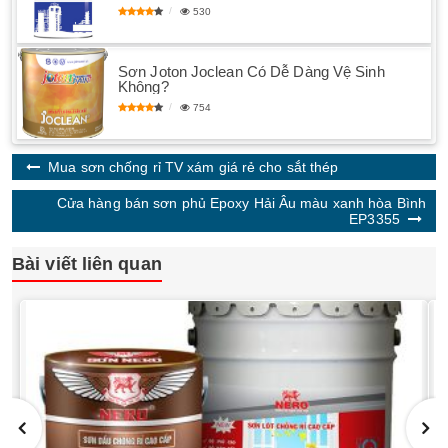
530
Sơn Joton Joclean Có Dễ Dàng Vệ Sinh
Không?
754
Mua sơn chống rỉ TV xám giá rẻ cho sắt thép
Cửa hàng bán sơn phủ Epoxy Hải Âu màu xanh hòa Bình
EP3355
Bài viết liên quan