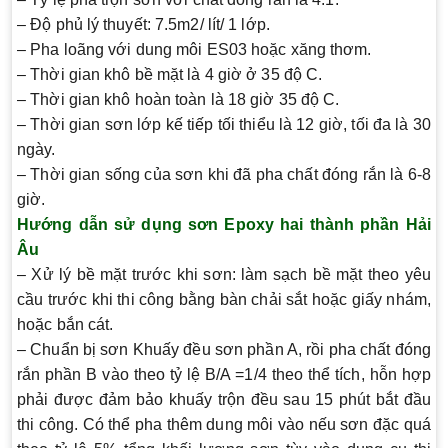
– Độ phủ lý thuyết: 7.5m2/ lít/ 1 lớp.
– Pha loãng với dung môi ES03 hoặc xăng thơm.
– Thời gian khô bề mặt là 4 giờ ở 35 độ C.
– Thời gian khô hoàn toàn là 18 giờ 35 độ C.
– Thời gian sơn lớp kế tiếp tối thiểu là 12 giờ, tối đa là 30
ngày.
– Thời gian sống của sơn khi đã pha chất đóng rắn là 6-8
giờ.
Hướng dẫn sử dụng sơn Epoxy hai thành phần Hải
Âu
– Xử lý bề mặt trước khi sơn: làm sạch bề mặt theo yêu
cầu trước khi thi công bằng bàn chải sắt hoặc giấy nhám,
hoặc bắn cát.
– Chuẩn bị sơn Khuấy đều sơn phần A, rồi pha chất đóng
rắn phần B vào theo tỷ lệ B/A =1/4 theo thể tích, hỗn hợp
phải được đảm bảo khuấy trộn đều sau 15 phút bắt đầu
thi công. Có thể pha thêm dung môi vào nếu sơn đặc quá