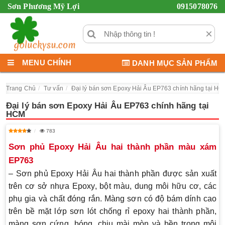
Sơn Phương Mỹ Lợi
0915078076
×
MENU CHÍNH
DANH MỤC SẢN PHẨM
Trang Chủ
Tư vấn
Đại lý bán sơn Epoxy Hải Âu EP763 chính hãng tại H
Đại lý bán sơn Epoxy Hải Âu EP763 chính hãng tại
HCM
783
Sơn phủ Epoxy Hải Âu hai thành phần màu xám
EP763
–
Sơn phủ Epoxy Hải Âu hai thành phần
được sản xuất
trên cơ sở nhựa Epoxy, bột màu, dung môi hữu cơ, các
phụ gia và chất đóng rắn. Màng sơn có độ bám dính cao
trên bề mặt lớp sơn lót chống rỉ epoxy hai thành phần,
màng sơn cứng, bóng, chịu mài mòn và bền trong môi