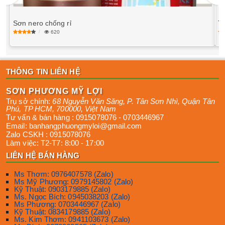
Sơn nero chống rỉ
To
620
THÔNG TIN LIÊN HỆ
SƠN PHƯƠNG MỸ LỢI
Trụ sở chính:
68 Nguyễn Văn Săng, P. Tân Sơn Nhì
,
Quận Tân
Phú
,
TP HCM
,
700000
,
Việt Nam
Tư vấn & bán hàng :
0915078076
-
0703446967
Email:
banhangphuongmyloi@gmail.com
Zalo CSKH :
0915078076
Làm việc:
T2-T7: 8:00 - 17:00
LIÊN HỆ BÁN HÀNG
Ms Thơm: 0976407578 (Zalo)
Ms Mỹ Phương: 0979145802 (Zalo)
Kỹ Thuật: 0903179885 (Zalo)
Ms. Ngọc Bích: 0945038203 (Zalo)
Ms Phương: 0703446967 (Zalo)
Kỹ Thuật: 0834179885 (Zalo)
Ms. Kim Thơm: 0941103673 (Zalo)