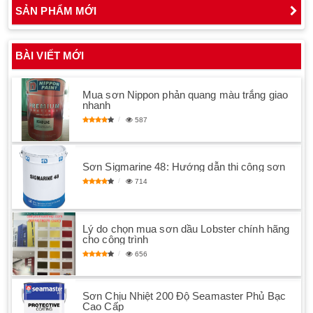
SẢN PHẨM MỚI
BÀI VIẾT MỚI
Mua sơn Nippon phản quang màu trắng giao
nhanh
587
Sơn Sigmarine 48: Hướng dẫn thi công sơn
714
Lý do chọn mua sơn dầu Lobster chính hãng
cho công trình
656
Sơn Chịu Nhiệt 200 Độ Seamaster Phủ Bạc
Cao Cấp