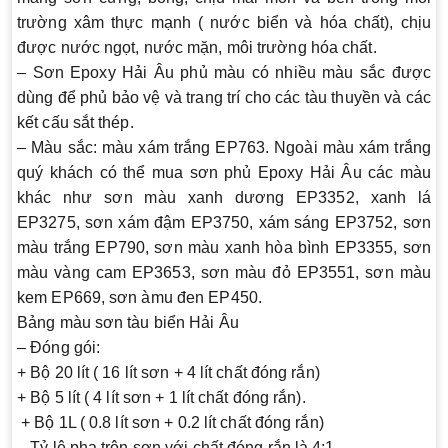
trường xâm thực mạnh ( nước biển và hóa chất), chịu
được nước ngọt, nước mặn, môi trường hóa chất.
–
Sơn Epoxy Hải Âu
phủ màu có nhiều màu sắc được
dùng để phủ bảo vệ và trang trí cho các tàu thuyền và các
kết cấu sắt thép.
– Màu sắc: màu xám trắng EP763. Ngoài màu xám trắng
quý khách có thể mua sơn phủ Epoxy Hải Âu các màu
khác như sơn màu xanh dương EP3352, xanh lá
EP3275, sơn xám đậm EP3750, xám sáng EP3752, sơn
màu trắng EP790, sơn màu xanh hòa bình EP3355, sơn
màu vàng cam EP3653, sơn màu đỏ EP3551, sơn màu
kem EP669, sơn àmu đen EP450.
Bảng màu sơn tàu biển Hải Âu
– Đóng gói:
+ Bộ 20 lít ( 16 lít sơn + 4 lít chất đóng rắn)
+ Bộ 5 lít ( 4 lít sơn + 1 lít chất đóng rắn).
+ Bộ 1L ( 0.8 lít sơn + 0.2 lít chất đóng rắn)
– Tỷ lệ pha trộn sơn với chất đóng rắn là 4:1.