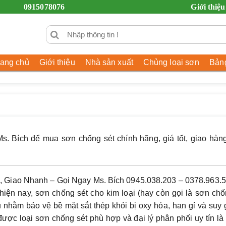
0915078076
Giới thiệu
rang chủ
Giới thiệu
Nhà sản xuất
Chủng loại sơn
Bảng
s. Bích để mua sơn chống sét chính hãng, giá tốt, giao hàn
 Giao Nhanh – Gọi Ngay Ms. Bích 0945.038.203 – 0378.963.
hiện nay,
sơn chống sét cho kim loại
(hay còn gọi là sơn chố
ếu nhằm bảo vệ bề mặt sắt thép khỏi bị oxy hóa, han gỉ và suy
được loại sơn chống sét phù hợp và đại lý phân phối uy tín là