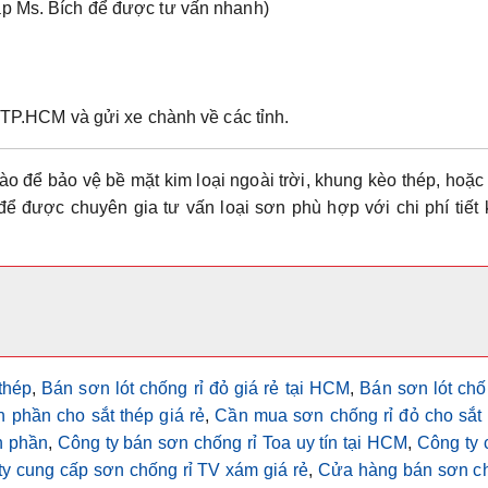
p Ms. Bích để được tư vấn nhanh)
 TP.HCM và gửi xe chành về các tỉnh.
o để bảo vệ bề mặt kim loại ngoài trời, khung kèo thép, hoặc 
y để được
chuyên gia tư vấn loại sơn phù hợp với chi phí tiết
thép
,
Bán sơn lót chống rỉ đỏ giá rẻ tại HCM
,
Bán sơn lót chố
 phần cho sắt thép giá rẻ
,
Cần mua sơn chống rỉ đỏ cho sắt 
h phần
,
Công ty bán sơn chống rỉ Toa uy tín tại HCM
,
Công ty 
y cung cấp sơn chống rỉ TV xám giá rẻ
,
Cửa hàng bán sơn c