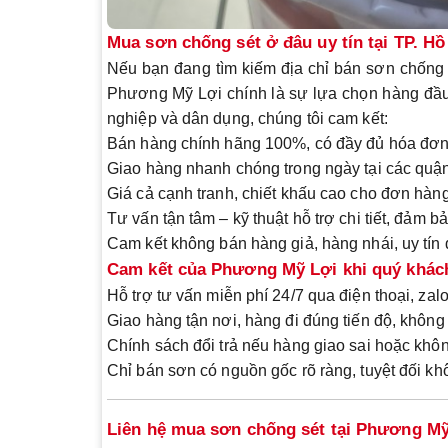
Mua sơn chống sét ở đâu uy tín tại TP. H
Nếu bạn đang tìm kiếm
địa chỉ bán sơn chống 
Phương Mỹ Lợi
chính là sự lựa chọn hàng đầu
nghiệp và dân dụng, chúng tôi cam kết:
Bán hàng chính hãng 100%
, có đầy đủ
hóa đơ
Giao hàng nhanh chóng
trong ngày tại các quậ
Giá cả cạnh tranh
, chiết khấu cao cho đơn hàn
Tư vấn tận tâm – kỹ thuật hỗ trợ chi tiết
, đảm bả
Cam kết
không bán hàng giả, hàng nhái
,
uy tín
Cam kết của Phương Mỹ Lợi khi quý khách
Hỗ trợ
tư vấn miễn phí 24/7
qua điện thoại, zalo
Giao hàng tận nơi,
hàng đi đúng tiến độ
, không 
Chính sách đổi trả nếu hàng giao sai hoặc khô
Chỉ bán sơn có nguồn gốc rõ ràng
, tuyệt đối k
Liên hệ mua sơn chống sét tại Phương Mỹ