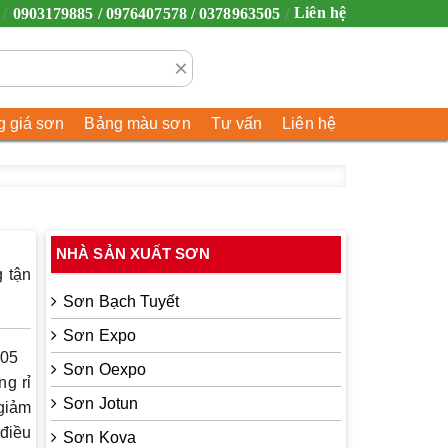
Liên hệ
0903179885 / 0976407578 / 0378963505
×
 giá sơn
Bảng màu sơn
Tư vấn
Liên hệ
NHÀ SẢN XUẤT SƠN
g tận
Sơn Bạch Tuyết
Sơn Expo
505
Sơn Oexpo
ng rỉ
Sơn Jotun
 giảm
 điều
Sơn Kova