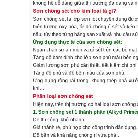
không hề dễ dàng giữa thị trường đa dạng và n
Sơn chống sét cho kim loại là gì?
Sơn chống sét
là lớp sơn lót chuyên dụng đượ
hiện tượng oxy hóa
, từ đó
chống rỉ sét
và kéo d
nâu
, tùy theo từng hãng sản xuất và nhu cầu s
Ứng dụng thực tế của sơn chống sét:
Ngăn chặn sự ăn mòn và gỉ sét
trên các bề mặt 
Tăng độ bám dính
cho lớp sơn phủ màu bên ng
Giảm lượng sơn phủ cần thiết
, tiết kiệm chi phí
Tăng độ phủ và độ bền màu
của sơn phủ.
Ứng dụng rộng rãi trong: khung thép nhà xưởn
khí…
Phân loại sơn chống sét
Hiện nay, trên thị trường có hai loại sơn chống 
1.
Sơn chống sét 1 thành phần (Alkyd Primer
Dễ thi công, khô nhanh.
Giá thành rẻ, phù hợp cho công trình dân dụng.
Độ bền và khả năng chống rỉ vừa phải.