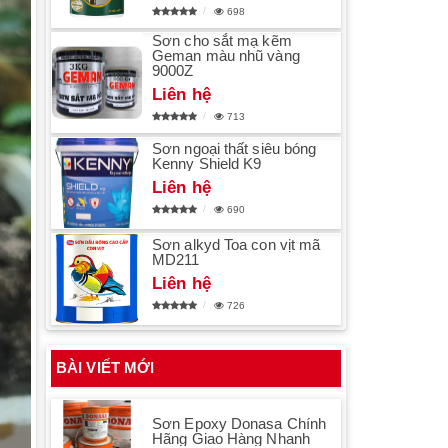
698
Sơn cho sắt mạ kẽm
Geman màu nhũ vàng
9000Z
Liên hệ
713
Sơn ngoại thất siêu bóng
Kenny Shield K9
Liên hệ
690
Sơn alkyd Toa con vịt mã
MD211
Liên hệ
726
BÀI VIẾT MỚI
Sơn Epoxy Donasa Chính
Hãng Giao Hàng Nhanh