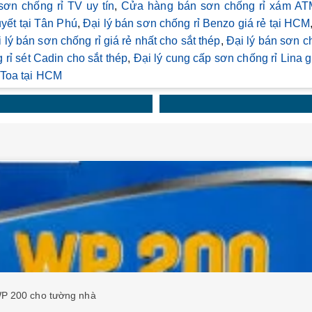
ơn chống rỉ TV uy tín
,
Cửa hàng bán sơn chống rỉ xám ATM
yết tại Tân Phú
,
Đại lý bán sơn chống rỉ Benzo giá rẻ tại HCM
 lý bán sơn chống rỉ giá rẻ nhất cho sắt thép
,
Đại lý bán sơn 
 rỉ sét Cadin cho sắt thép
,
Đại lý cung cấp sơn chống rỉ Lina g
t Toa tại HCM
WP 200 cho tường nhà