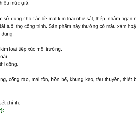
hiều mức giá.
c sử dụng cho các bề mặt kim loại như sắt, thép, nhằm
ngăn 
ài tuổi thọ công trình. Sản phẩm này thường có màu
xám hoặ
ử dụng.
kim loại tiếp xúc môi trường.
oài.
 thi công.
g, cổng rào, mái tôn, bồn bể, khung kèo, tàu thuyền, thiết 
sét chính:
):