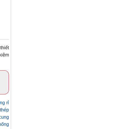
thiết
 kiệm
ng rỉ
thép
cung
hống