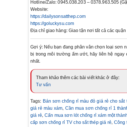
Hotline/Zalo:
0945.038.203 – 0378.963.505 (Gặ
Website:
https://dailysonsatthep.com
https://goluckysu.com
Địa chỉ giao hàng:
Giao tận nơi tất cả các quận
Gợi ý
: Nếu bạn đang phân vân chọn loại sơn nà
bị trong môi trường ẩm ướt, hãy liên hệ nga
nhất
.
Tham khảo thêm các bài viết khác ở đây:
Tư vấn
Tags:
Bán sơn chống rỉ màu đỏ giá rẻ cho sắt 
giá rẻ màu xám
,
Cần mua sơn chống rỉ 1 thành
giá rẻ
,
Cấn mua sơn lót chống rỉ xám một thàn
cấp sơn chống rỉ TV cho sắt thép giá rẻ
,
Công t