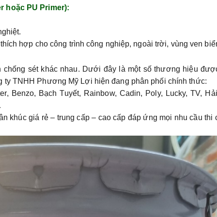
r hoặc PU Primer):
ghiệt.
thích hợp cho công trình công nghiệp, ngoài trời, vùng ven bi
n chống sét khác nhau. Dưới đây là một số
thương hiệu đượ
g ty TNHH Phương Mỹ Lợi
hiện đang phân phối chính thức:
er
,
Benzo
,
Bạch Tuyết
,
Rainbow
,
Cadin
,
Poly
,
Lucky
,
TV
,
Hả
…
hân khúc
giá rẻ – trung cấp – cao cấp
đáp ứng mọi nhu cầu thi 