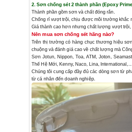
2.
Sơn chống sét 2 thành phần (Epoxy Prime
Thành phần gồm sơn và chất đóng rắn.
Chống rỉ vượt trội, chịu được môi trường khắc n
Giá thành cao hơn nhưng chất lượng vượt trội, 
Nên mua sơn chống sét hãng nào?
Trên thị trường có hàng chục thương hiệu sơ
chuộng và đánh giá cao về chất lượng
mà
Côn
Sơn Jotun
,
Nippon
,
Toa
,
ATM
,
Joton
,
Seamast
Thế Hệ Mới
,
Kenny
,
Naco
,
Lina
,
International
,
Chúng tôi cung cấp đầy đủ các dòng sơn từ p
từ cá nhân đến doanh nghiệp.