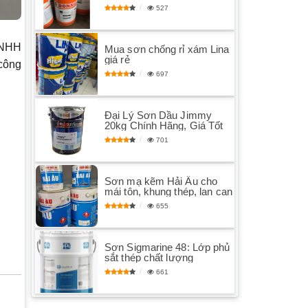
527
TNHH
Mua sơn chống rỉ xám Lina
giá rẻ
 công
697
Đại Lý Sơn Dầu Jimmy
20kg Chính Hãng, Giá Tốt
701
Sơn mạ kẽm Hải Âu cho
mái tôn, khung thép, lan can
655
Sơn Sigmarine 48: Lớp phủ
sắt thép chất lượng
661