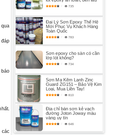
735
Đại Lý Sơn Epoxy Thế Hệ
h qua
Mới Phục Vụ Khách Hàng
Toàn Quốc
783
, đáp
Sơn epoxy cho sàn có cần
lớp lót không?
734
à báo
Sơn Mạ Kẽm Lạnh Zinc
Guard ZG151 – Bảo Vệ Kim
Loại, Mua Liền Tay!
810
Địa chỉ bán sơn kẻ vạch
nhất.
đường Joton Joway màu
vàng uy tín
646
g các