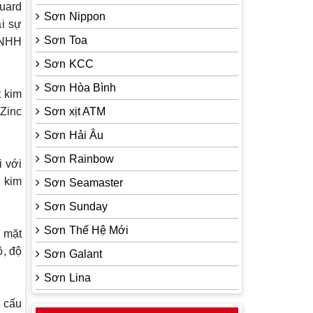
uard
Sơn Nippon
ại sự
Sơn Toa
TNHH
Sơn KCC
Sơn Hòa Bình
t kim
 Zinc
Sơn xịt ATM
Sơn Hải Âu
Sơn Rainbow
i với
ệ kim
Sơn Seamaster
Sơn Sunday
Sơn Thế Hệ Mới
ề mặt
ộ, độ
Sơn Galant
Sơn Lina
t cấu