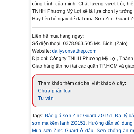
công trình của mình. Chất lượng vượt trội, h
TNHH Phương Mỹ Lợi
sẽ là lựa chọn lý tưởng
Hãy liên hệ ngay để đặt mua
Sơn Zinc Guard 
Liên hệ mua hàng ngay:
Số điện thoại:
0378.963.505 Ms. Bích, (Zalo)
Website:
dailysonsatthep.com
Địa chỉ:
Công ty TNHH Phương Mỹ Lợi, Thành 
Giao hàng tận nơi tại các quận TP.HCM và giao 
Tham khảo thêm các bài viết khác ở đây:
Chưa phân loại
Tư vấn
Tags:
Báo giá sơn Zinc Guard ZG151
,
Đại lý b
sơn mạ kẽm lạnh ZG151
,
Hướng dẫn sử dụng 
Mua sơn Zinc Guard ở đâu
,
Sơn chống ăn m