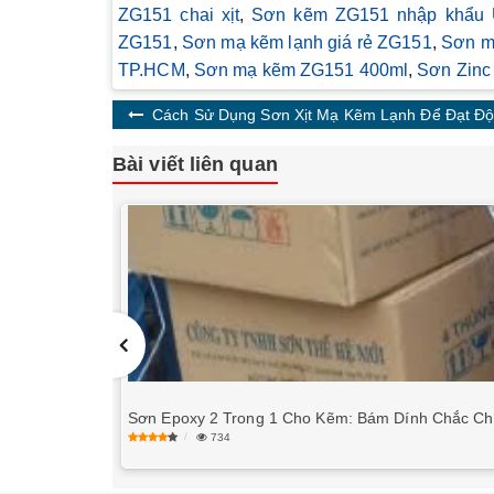
ZG151 chai xịt
,
Sơn kẽm ZG151 nhập khẩu 
ZG151
,
Sơn mạ kẽm lạnh giá rẻ ZG151
,
Sơn m
TP.HCM
,
Sơn mạ kẽm ZG151 400ml
,
Sơn Zinc
Cách Sử Dụng Sơn Xịt Mạ Kẽm Lạnh Để Đạt Độ
Bài viết liên quan
Sơn Epoxy 2 Trong 1 Cho Kẽm: Bám Dính Chắc Ch
734