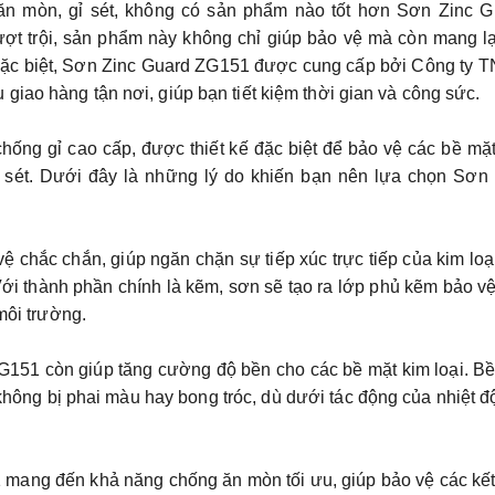
 ăn mòn, gỉ sét, không có sản phẩm nào tốt hơn Sơn Zinc G
ượt trội, sản phẩm này không chỉ giúp bảo vệ mà còn mang l
 Đặc biệt, Sơn Zinc Guard ZG151 được cung cấp bởi
Công ty 
 giao hàng tận nơi, giúp bạn tiết kiệm thời gian và công sức.
ng gỉ cao cấp, được thiết kế đặc biệt để bảo vệ các bề mặ
gỉ sét. Dưới đây là những lý do khiến bạn nên lựa chọn Sơn
chắc chắn, giúp ngăn chặn sự tiếp xúc trực tiếp của kim loạ
 Với thành phần chính là kẽm, sơn sẽ tạo ra lớp phủ kẽm bảo v
môi trường.
151 còn giúp tăng cường độ bền cho các bề mặt kim loại. B
hông bị phai màu hay bong tróc, dù dưới tác động của nhiệt đ
mang đến khả năng chống ăn mòn tối ưu, giúp bảo vệ các kế