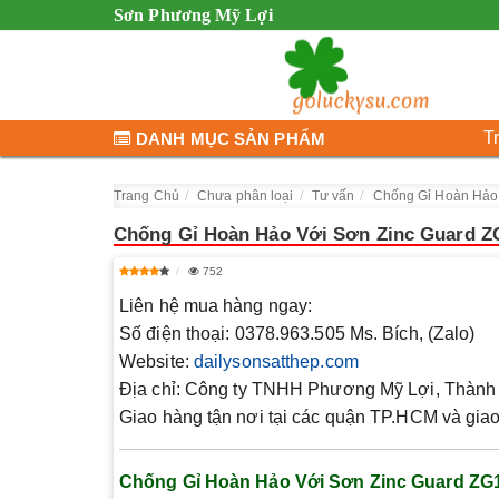
Sơn Phương Mỹ Lợi
T
DANH MỤC SẢN PHẨM
Trang Chủ
Chưa phân loại
Tư vấn
Chống Gỉ Hoàn Hảo 
Chống Gỉ Hoàn Hảo Với Sơn Zinc Guard Z
752
Liên hệ mua hàng ngay:
Số điện thoại:
0378.963.505 Ms. Bích, (Zalo)
Website:
dailysonsatthep.com
Địa chỉ:
Công ty TNHH Phương Mỹ Lợi, Thành 
Giao hàng tận nơi tại các quận TP.HCM và giao 
Chống Gỉ Hoàn Hảo Với Sơn Zinc Guard ZG1