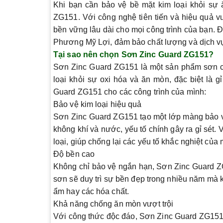
Khi bạn cần bảo vệ bề mặt kim loại khỏi sự
ZG151. Với công nghệ tiên tiến và hiệu quả v
bền vững lâu dài cho mọi công trình của bạn.
Phương Mỹ Lợi
, đảm bảo chất lượng và dịch vụ
Tại sao nên chọn Sơn Zinc Guard ZG151?
Sơn Zinc Guard ZG151 là một sản phẩm sơn chố
loại khỏi sự oxi hóa và ăn mòn, đặc biệt là 
Guard ZG151 cho các công trình của mình:
Bảo vệ kim loại hiệu quả
Sơn Zinc Guard ZG151 tạo một lớp màng bảo vệ 
không khí và nước, yếu tố chính gây ra gỉ sét.
loại, giúp chống lại các yếu tố khắc nghiệt của 
Độ bền cao
Không chỉ bảo vệ ngắn hạn, Sơn Zinc Guard ZG
sơn sẽ duy trì sự bền đẹp trong nhiều năm mà k
ẩm hay các hóa chất.
Khả năng chống ăn mòn vượt trội
Với công thức độc đáo, Sơn Zinc Guard ZG151 