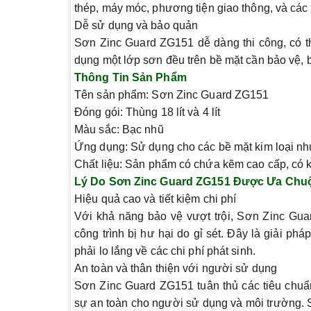
thép, máy móc, phương tiện giao thông, và các 
Dễ sử dụng và bảo quản
Sơn Zinc Guard ZG151 dễ dàng thi công, có th
dụng một lớp sơn đều trên bề mặt cần bảo vệ, 
Thông Tin Sản Phẩm
Tên sản phẩm:
Sơn Zinc Guard ZG151
Đóng gói:
Thùng 18 lít và 4 lít
Màu sắc:
Bạc nhũ
Ứng dụng:
Sử dụng cho các bề mặt kim loại như 
Chất liệu:
Sản phẩm có chứa kẽm cao cấp, có kh
Lý Do Sơn Zinc Guard ZG151 Được Ưa Chu
Hiệu quả cao và tiết kiệm chi phí
Với khả năng bảo vệ vượt trội, Sơn Zinc Gua
công trình bị hư hại do gỉ sét. Đây là giải ph
phải lo lắng về các chi phí phát sinh.
An toàn và thân thiện với người sử dụng
Sơn Zinc Guard ZG151 tuân thủ các tiêu chuẩ
sự an toàn cho người sử dụng và môi trường.