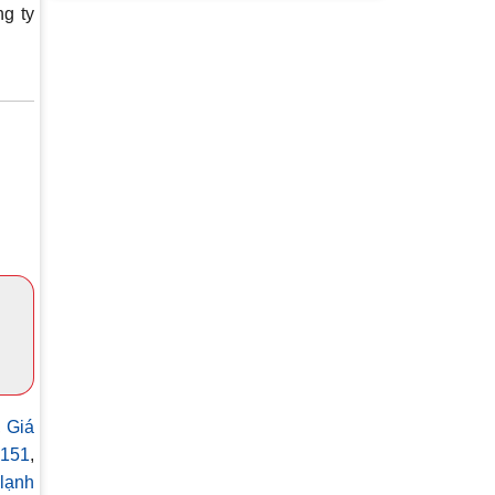
g ty
,
Giá
G151
,
lạnh