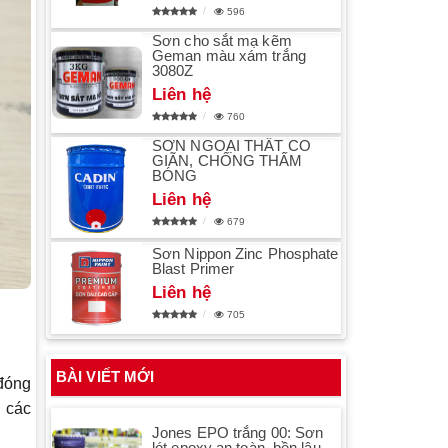
596
Sơn cho sắt mạ kẽm
Geman màu xám trắng
3080Z
Liên hệ
760
SƠN NGOẠI THẤT CO
GIÃN, CHỐNG THẤM
BÓNG
Liên hệ
679
Sơn Nippon Zinc Phosphate
Blast Primer
Liên hệ
705
BÀI VIẾT MỚI
 đóng
 các
Jones EPO trắng 00: Sơn
lót epoxy an toàn, bền lâu