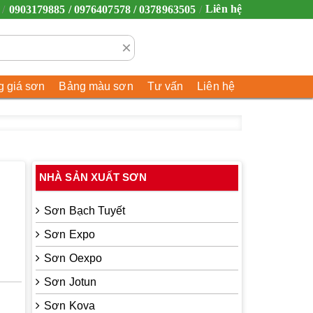
Liên hệ
0903179885 / 0976407578 / 0378963505
×
 giá sơn
Bảng màu sơn
Tư vấn
Liên hệ
NHÀ SẢN XUẤT SƠN
Sơn Bạch Tuyết
Sơn Expo
Sơn Oexpo
Sơn Jotun
Sơn Kova