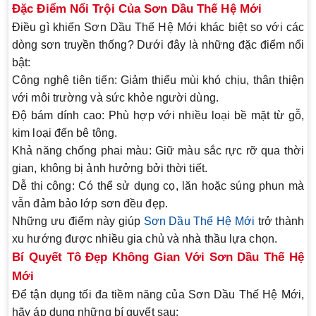
Đặc Điểm Nổi Trội Của Sơn Dầu Thế Hệ Mới
Điều gì khiến
Sơn Dầu Thế Hệ Mới
khác biệt so với các
dòng sơn truyền thống? Dưới đây là những đặc điểm nổi
bật:
Công nghệ tiên tiến
: Giảm thiểu mùi khó chịu, thân thiện
với môi trường và sức khỏe người dùng.
Độ bám dính cao
: Phù hợp với nhiều loại bề mặt từ gỗ,
kim loại đến bê tông.
Khả năng chống phai màu
: Giữ màu sắc rực rỡ qua thời
gian, không bị ảnh hưởng bởi thời tiết.
Dễ thi công
: Có thể sử dụng cọ, lăn hoặc súng phun mà
vẫn đảm bảo lớp sơn đều đẹp.
Những ưu điểm này giúp
Sơn Dầu Thế Hệ Mới
trở thành
xu hướng được nhiều gia chủ và nhà thầu lựa chọn.
Bí Quyết Tô Đẹp Không Gian Với Sơn Dầu Thế Hệ
Mới
Để tận dụng tối đa tiềm năng của
Sơn Dầu Thế Hệ Mới
,
hãy áp dụng những bí quyết sau: