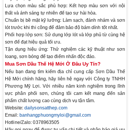
Lựa chọn màu sắc phù hợp
: Kết hợp màu sơn với nội
thất và ánh sáng tự nhiên để tạo sự hài hòa.
Chuẩn bị bề mặt kỹ lưỡng
: Làm sạch, đánh nhám và sơn
lót trước khi thi công để đảm bảo độ bám dính tốt nhất.
Phối hợp lớp sơn
: Sử dụng lớp lót và lớp phủ từ cùng hệ
sơn để đạt hiệu quả tối ưu.
Tận dụng hiệu ứng
: Thử nghiệm các kỹ thuật như sơn
loang, sơn bóng để tạo điểm nhấn độc đáo.
Mua Sơn Dầu Thế Hệ Mới Ở Đâu Uy Tín?
Nếu bạn đang tìm kiếm địa chỉ cung cấp
Sơn Dầu Thế
Hệ Mới
chính hãng, hãy liên hệ ngay với
Công ty TNHH
Phương Mỹ Lợi
. Với nhiều năm kinh nghiệm trong lĩnh
vực phân phối sơn, chúng tôi cam kết mang đến sản
phẩm chất lượng cao cùng dịch vụ tận tâm.
Website
:
dailysonsatthep.com
Email
:
banhangphuongmyloi@gmail.com
Hotline/Zalo
: 0378963505
Hãy gọi ngay để được tư vấn chi tiết và nhận báo giá ưu