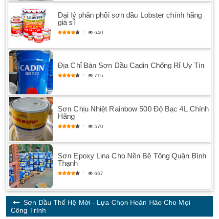
Đại lý phân phối sơn dầu Lobster chính hãng
giá sỉ
640
Địa Chỉ Bán Sơn Dầu Cadin Chống Rỉ Uy Tín
715
Sơn Chịu Nhiệt Rainbow 500 Độ Bạc 4L Chính
Hãng
570
Sơn Epoxy Lina Cho Nền Bê Tông Quận Bình
Thạnh
667
Sơn Dầu Thế Hệ Mới - Lựa Chọn Hoàn Hảo Cho Mọi
Công Trình