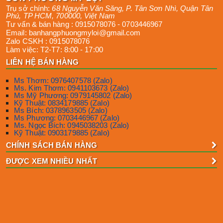
Trụ sở chính:
68 Nguyễn Văn Săng, P. Tân Sơn Nhì
,
Quận Tân
Phú
,
TP HCM
,
700000
,
Việt Nam
Tư vấn & bán hàng :
0915078076
-
0703446967
Email:
banhangphuongmyloi@gmail.com
Zalo CSKH :
0915078076
Làm việc:
T2-T7: 8:00 - 17:00
LIÊN HỆ BÁN HÀNG
Ms Thơm: 0976407578 (Zalo)
Ms. Kim Thơm: 0941103673 (Zalo)
Ms Mỹ Phương: 0979145802 (Zalo)
Kỹ Thuật: 0834179885 (Zalo)
Ms Bích: 0378963505 (Zalo)
Ms Phương: 0703446967 (Zalo)
Ms. Ngọc Bích: 0945038203 (Zalo)
Kỹ Thuật: 0903179885 (Zalo)
CHÍNH SÁCH BÁN HÀNG
ĐƯỢC XEM NHIỀU NHẤT