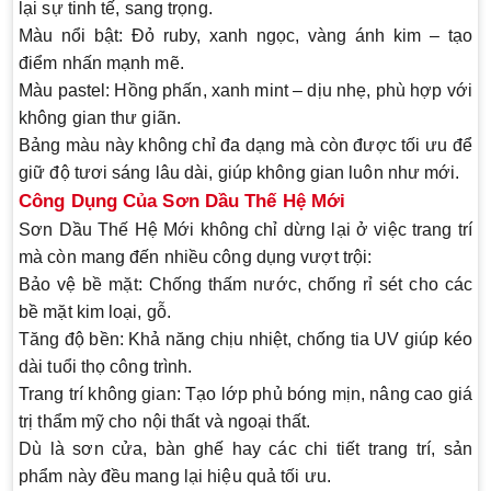
lại sự tinh tế, sang trọng.
Màu nổi bật
: Đỏ ruby, xanh ngọc, vàng ánh kim – tạo
điểm nhấn mạnh mẽ.
Màu pastel
: Hồng phấn, xanh mint – dịu nhẹ, phù hợp với
không gian thư giãn.
Bảng màu này không chỉ đa dạng mà còn được tối ưu để
giữ độ tươi sáng lâu dài, giúp không gian luôn như mới.
Công Dụng Của Sơn Dầu Thế Hệ Mới
Sơn Dầu Thế Hệ Mới
không chỉ dừng lại ở việc trang trí
mà còn mang đến nhiều công dụng vượt trội:
Bảo vệ bề mặt
: Chống thấm nước, chống rỉ sét cho các
bề mặt kim loại, gỗ.
Tăng độ bền
: Khả năng chịu nhiệt, chống tia UV giúp kéo
dài tuổi thọ công trình.
Trang trí không gian
: Tạo lớp phủ bóng mịn, nâng cao giá
trị thẩm mỹ cho nội thất và ngoại thất.
Dù là sơn cửa, bàn ghế hay các chi tiết trang trí, sản
phẩm này đều mang lại hiệu quả tối ưu.