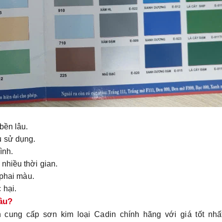
 bền lâu.
u sử dụng.
rình.
 nhiều thời gian.
 phai màu.
 hại.
âu?
cung cấp sơn kim loại Cadin chính hãng với giá tốt nhất