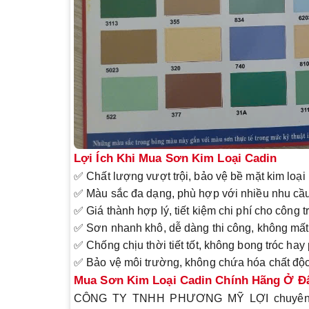
Lợi Ích Khi Mua Sơn Kim Loại Cadin
✅
Chất lượng vượt trội
, bảo vệ bề mặt kim loại
✅
Màu sắc đa dạng
, phù hợp với nhiều nhu cầ
✅
Giá thành hợp lý
, tiết kiệm chi phí cho công t
✅
Sơn nhanh khô
, dễ dàng thi công, không mất
✅
Chống chịu thời tiết tốt
, không bong tróc hay
✅
Bảo vệ môi trường
, không chứa hóa chất độc
Mua Sơn Kim Loại Cadin Chính Hãng Ở Đ
CÔNG TY TNHH PHƯƠNG MỸ LỢI
chuyên 