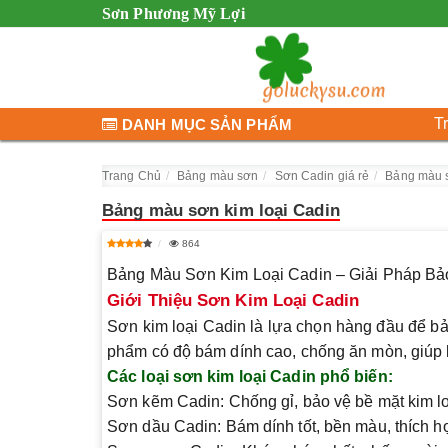
Sơn Phương Mỹ Lợi
T
DANH MỤC SẢN PHẨM
Trang Chủ
Bảng màu sơn
Sơn Cadin giá rẻ
Bảng màu s
Bảng màu sơn kim loại Cadin
864
Bảng Màu Sơn Kim Loại Cadin – Giải Pháp B
Giới Thiệu Sơn Kim Loại Cadin
Sơn kim loại
Cadin
là lựa chọn hàng đầu để bảo
phẩm có độ bám dính cao, chống ăn mòn, giúp b
Các loại sơn kim loại Cadin phổ biến:
Sơn kẽm Cadin:
Chống gỉ, bảo vệ bề mặt kim l
Sơn dầu Cadin:
Bám dính tốt, bền màu, thích hợ