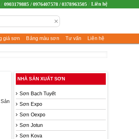
Liên hệ
0903179885 / 0976407578 / 0378963505
×
 giá sơn
Bảng màu sơn
Tư vấn
Liên hệ
NHÀ SẢN XUẤT SƠN
Sơn Bạch Tuyết
… Sản
Sơn Expo
Sơn Oexpo
Sơn Jotun
Sơn Kova