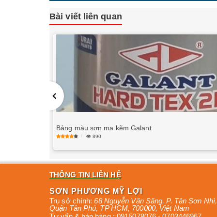
Bài viết liên quan
Bảng màu sơn mạ kẽm Galant
890
THÔNG TIN LIÊN HỆ
SƠN PHƯƠNG MỸ LỢI
Trụ sở chính:
68 Nguyễn Văn Săng, P. Tân Sơn Nhì
,
Quận Tân Phú
,
TP HCM
,
700000
,
Việt Nam
Tư vấn & bán hàng :
0915078076
-
0703446967