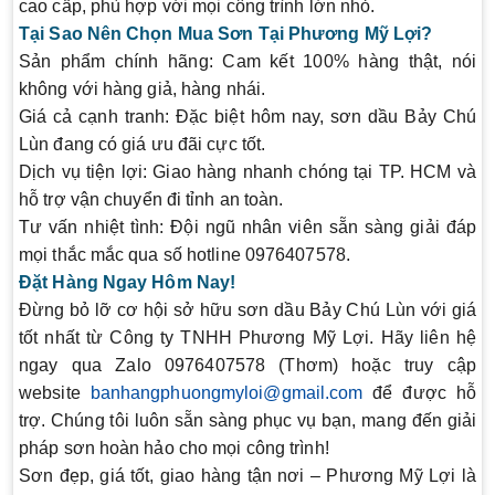
cao cấp, phù hợp với mọi công trình lớn nhỏ.
Tại Sao Nên Chọn Mua Sơn Tại Phương Mỹ Lợi?
Sản phẩm chính hãng:
Cam kết 100% hàng thật, nói
không với hàng giả, hàng nhái.
Giá cả cạnh tranh:
Đặc biệt hôm nay, sơn dầu Bảy Chú
Lùn đang có giá ưu đãi cực tốt.
Dịch vụ tiện lợi:
Giao hàng nhanh chóng tại TP. HCM và
hỗ trợ vận chuyển đi tỉnh an toàn.
Tư vấn nhiệt tình:
Đội ngũ nhân viên sẵn sàng giải đáp
mọi thắc mắc qua số hotline 0976407578.
Đặt Hàng Ngay Hôm Nay!
Đừng bỏ lỡ cơ hội sở hữu sơn dầu Bảy Chú Lùn với giá
tốt nhất từ Công ty TNHH Phương Mỹ Lợi. Hãy liên hệ
ngay qua Zalo 0976407578 (Thơm) hoặc truy cập
website
banhangphuongmyloi@gmail.com
để được hỗ
trợ. Chúng tôi luôn sẵn sàng phục vụ bạn, mang đến giải
pháp sơn hoàn hảo cho mọi công trình!
Sơn đẹp, giá tốt, giao hàng tận nơi – Phương Mỹ Lợi là