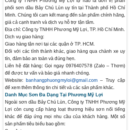
Công ty TNHH Phương Mỹ Lợi tự hào là đơn vị phân
phối sơn dầu Bảy Chú Lùn uy tín tại Thành phố Hồ Chí
Minh. Chúng tôi cam kết mang đến sản phẩm chính hãng,
giá cả cạnh tranh và dịch vụ hỗ trợ tận tâm.
Địa chỉ:
Công ty TNHH Phương Mỹ Lợi, TP. Hồ Chí Minh.
Dịch vụ giao hàng:
Giao hàng tận nơi tại các quận ở TP. HCM.
Đối với các tỉnh thành khác, giao hàng qua chành xe uy
tín, đảm bảo an toàn và đúng hẹn.
Liên hệ đặt hàng:
Gọi ngay 0976407578 (Zalo – Thơm)
để được tư vấn và báo giá nhanh chóng.
Website:
banhangphuongmyloi@gmail.com
– Truy cập
để xem thêm thông tin chi tiết và các sản phẩm khác.
Danh Mục Sơn Đa Dạng Tại Phương Mỹ Lợi
Ngoài sơn dầu Bảy Chú Lùn, Công ty TNHH Phương Mỹ
Lợi còn cung cấp hàng loạt thương hiệu sơn nổi tiếng
khác để đáp ứng mọi nhu cầu của khách hàng. Một số
sản phẩm tiêu biểu bao gồm: