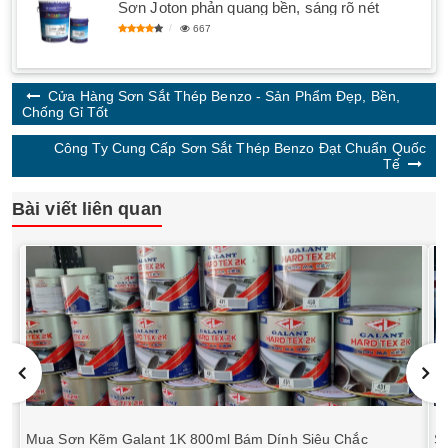
Sơn Joton phản quang bền, sáng rõ nét
667
Cửa Hàng Sơn Sắt Thép Benzo - Sản Phẩm Đẹp, Bền,
Chống Gỉ Tốt
Công Ty Cung Cấp Sơn Sắt Thép Benzo Đạt Chuẩn Quốc
Tế
Bài viết liên quan
Mua Sơn Kẽm Galant 1K 800ml Bám Dính Siêu Chắc
S