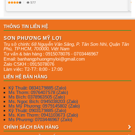
577
THÔNG TIN LIÊN HỆ
SƠN PHƯƠNG MỸ LỢI
Trụ sở chính:
68 Nguyễn Văn Săng, P. Tân Sơn Nhì
,
Quận Tân
Phú
,
TP HCM
,
700000
,
Việt Nam
Tư vấn & bán hàng :
0915078076
-
0703446967
Email:
banhangphuongmyloi@gmail.com
Zalo CSKH :
0915078076
Làm việc:
T2-T7: 8:00 - 17:00
LIÊN HỆ BÁN HÀNG
Kỹ Thuật: 0834179885 (Zalo)
Ms Thơm: 0976407578 (Zalo)
Ms Bích: 0378963505 (Zalo)
Ms. Ngọc Bích: 0945038203 (Zalo)
Ms Mỹ Phương: 0979145802 (Zalo)
Kỹ Thuật: 0903179885 (Zalo)
Ms. Kim Thơm: 0941103673 (Zalo)
Ms Phương: 0703446967 (Zalo)
CHÍNH SÁCH BÁN HÀNG