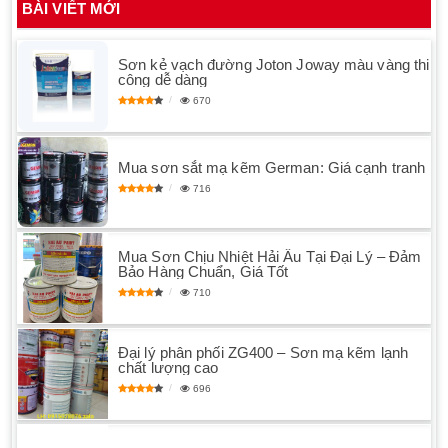
BÀI VIẾT MỚI
Sơn kẻ vạch đường Joton Joway màu vàng thi
công dễ dàng
670
Mua sơn sắt mạ kẽm German: Giá cạnh tranh
716
Mua Sơn Chịu Nhiệt Hải Âu Tại Đại Lý – Đảm
Bảo Hàng Chuẩn, Giá Tốt
710
Đại lý phân phối ZG400 – Sơn mạ kẽm lạnh
chất lượng cao
696