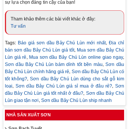
sự lựa chọn đáng tin cậy của bạn!
Tham khảo thêm các bài viết khác ở đây:
Tư vấn
Tags:
Báo giá sơn dầu Bảy Chú Lùn mới nhất
,
Địa chỉ
bán sơn dầu Bảy Chú Lùn giá tốt
,
Mua sơn dầu Bảy Chú
Lùn giá rẻ
,
Mua sơn dầu Bảy Chú Lùn online giao ngay
,
Sơn dầu Bảy Chú Lùn bám dính tốt bền màu
,
Sơn dầu
Bảy Chú Lùn chính hãng giá rẻ
,
Sơn dầu Bảy Chú Lùn có
tốt không?
,
Sơn dầu Bảy Chú Lùn dùng cho sắt gỗ kim
loại
,
Sơn dầu Bảy Chú Lùn giá sỉ mua ở đâu rẻ?
,
Sơn
dầu Bảy Chú Lùn giá tốt nhất ở đâu?
,
Sơn dầu Bảy Chú
Lùn giao tận nơi
,
Sơn dầu Bảy Chú Lùn ship nhanh
NHÀ SẢN XUẤT SƠN
Sơn Bạch Tuyết