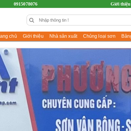
0915078076
Giới thiệu
rang chủ
Giới thiệu
Nhà sản xuất
Chủng loại sơn
Bảng