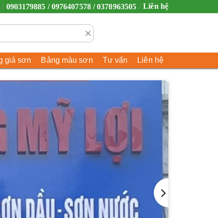
Liên hệ
0903179885 / 0976407578 / 0378963505
×
 giá sơn
Bảng màu sơn
Tư vấn
Liên hệ