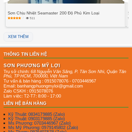
Sơn Chịu Nhiệt Seamaster 200 Độ Phủ Kim Loại
S
511
XEM THÊM
THÔNG TIN LIÊN HỆ
SƠN PHƯƠNG MỸ LỢI
Trụ sở chính:
68 Nguyễn Văn Săng, P. Tân Sơn Nhì
,
Quận Tân
Phú
,
TP HCM
,
700000
,
Việt Nam
Tư vấn & bán hàng :
0915078076
-
0703446967
Email:
banhangphuongmyloi@gmail.com
Zalo CSKH :
0915078076
Làm việc:
T2-T7: 8:00 - 17:00
LIÊN HỆ BÁN HÀNG
Kỹ Thuật: 0834179885 (Zalo)
Kỹ Thuật: 0903179885 (Zalo)
Ms Phương: 0703446967 (Zalo)
Ms Mỹ Phương: 0979145802 (Zalo)
Ms Thơm: 0976407578 (Zalo)