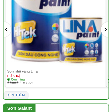
Sơn nhũ vàng Lina
EP
Liên hệ
Li
Còn hàng
1,304
XEM THÊM
Sơn Galant