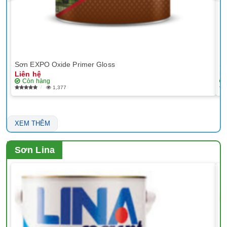
Sơn EXPO Oxide Primer Gloss
Sơ
Liên hệ
Li
Còn hàng
1,377
XEM THÊM
Sơn Lina