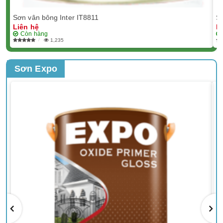
Sơn vân bông Inter IT8811
Sơ
Liên hệ
L
Còn hàng
1,235
Sơn Expo