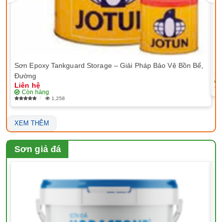
Sơn Epoxy Tankguard Storage – Giải Pháp Bảo Vệ Bồn Bể,
Sơ
Li
Đường
Liên hệ
Còn hàng
1,258
XEM THÊM
Sơn giả đá