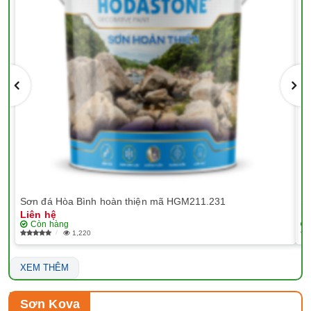
Sơn đá Hòa Bình hoàn thiện mã HGM211.231
Sơ
Liên hệ
Li
Còn hàng
1,220
XEM THÊM
Sơn Kova