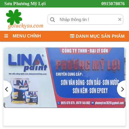
Sơn Phương Mỹ Lợi
0915078076
×
MENU CHÍNH
DANH MỤC SẢN PHẨM