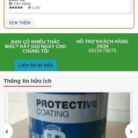
Còn hàng
1,242
XEM THÊM
HỖ TRỢ KHÁCH HÀNG
BẠN CÓ NHIỀU THẮC
24/24
MẮC? HÃY GỌI NGAY CHO
0915078076
CHÚNG TÔI
Liên hệ tư vấn
Thông tin hữu ích