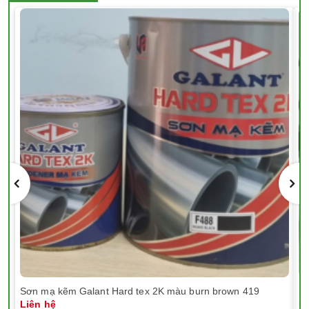
Sơn mạ kẽm Galant Hard tex 2K màu burn brown 419
Sơ
Liên hệ
Li