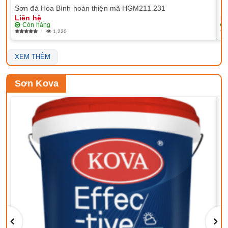
Sơn đá Hòa Bình hoàn thiện mã HGM211.231
Sơ
Liên hệ
Li
Còn hàng
1,220
XEM THÊM
Sơn Kova