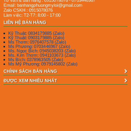
Tư vấn & bán hàng :
0915078076
-
0703446967
Email:
banhangphuongmyloi@gmail.com
Zalo CSKH :
0915078076
Làm việc:
T2-T7: 8:00 - 17:00
LIÊN HỆ BÁN HÀNG
Kỹ Thuật: 0834179885 (Zalo)
Kỹ Thuật: 0903179885 (Zalo)
Ms Thơm: 0976407578 (Zalo)
Ms Phương: 0703446967 (Zalo)
Ms. Ngọc Bích: 0945038203 (Zalo)
Ms. Kim Thơm: 0941103673 (Zalo)
Ms Bích: 0378963505 (Zalo)
Ms Mỹ Phương: 0979145802 (Zalo)
CHÍNH SÁCH BÁN HÀNG
ĐƯỢC XEM NHIỀU NHẤT