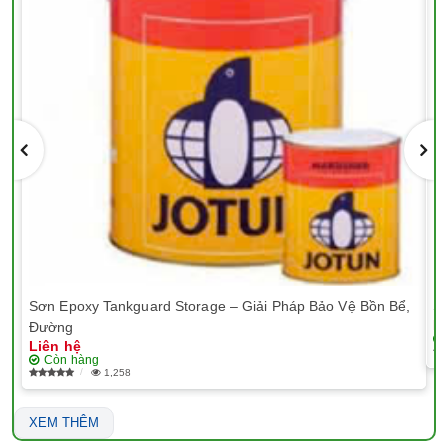
Sơn Epoxy Tankguard Storage – Giải Pháp Bảo Vệ Bồn Bể,
Sơ
Li
Đường
Liên hệ
Còn hàng
1,258
XEM THÊM