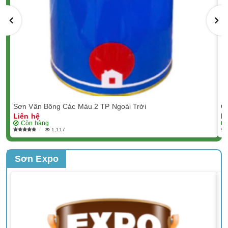
Sơn Vân Bông Các Màu 2 TP Ngoài Trời
C
Liên hệ
L
Còn hàng
1,117
Sơn Expo