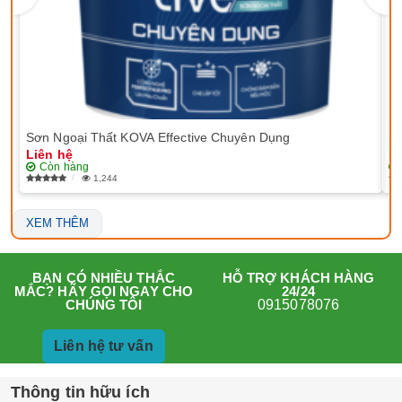
Sơn Ngoại Thất KOVA Effective Chuyên Dụng
Sơ
Liên hệ
Li
Còn hàng
1,244
XEM THÊM
HỖ TRỢ KHÁCH HÀNG
BẠN CÓ NHIỀU THẮC
24/24
MẮC? HÃY GỌI NGAY CHO
0915078076
CHÚNG TÔI
Liên hệ tư vấn
Thông tin hữu ích