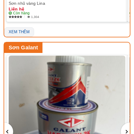
Sơn nhũ vàng Lina
EP
Liên hệ
Li
Còn hàng
1,304
XEM THÊM
Sơn Galant