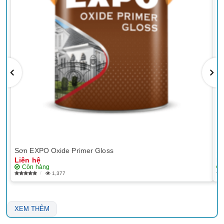
Sơn EXPO Oxide Primer Gloss
Sơ
Liên hệ
Li
Còn hàng
1,377
XEM THÊM