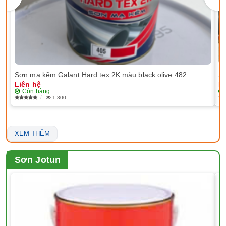
Sơn mạ kẽm Galant Hard tex 2K màu black olive 482
Sơ
Liên hệ
Li
Còn hàng
1,300
XEM THÊM
Sơn Jotun