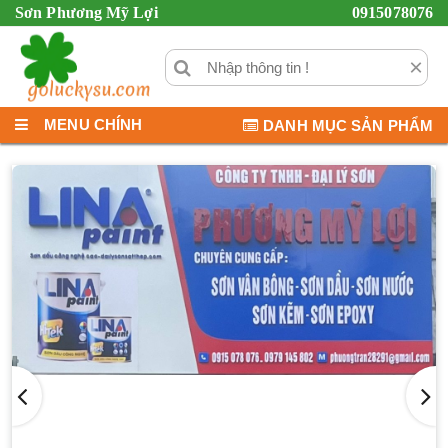
Sơn Phương Mỹ Lợi
0915078076
×
MENU CHÍNH
DANH MỤC SẢN PHẨM