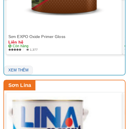
Sơn EXPO Oxide Primer Gloss
Sơ
Liên hệ
Li
Còn hàng
1,377
XEM THÊM
Sơn Lina