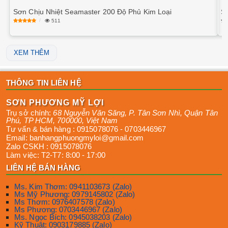
Sơn Chịu Nhiệt Seamaster 200 Độ Phủ Kim Loại
S
511
XEM THÊM
THÔNG TIN LIÊN HỆ
SƠN PHƯƠNG MỸ LỢI
Trụ sở chính:
68 Nguyễn Văn Săng, P. Tân Sơn Nhì
,
Quận Tân
Phú
,
TP HCM
,
700000
,
Việt Nam
Tư vấn & bán hàng :
0915078076
-
0703446967
Email:
banhangphuongmyloi@gmail.com
Zalo CSKH :
0915078076
Làm việc:
T2-T7: 8:00 - 17:00
LIÊN HỆ BÁN HÀNG
Ms. Kim Thơm: 0941103673 (Zalo)
Ms Mỹ Phương: 0979145802 (Zalo)
Ms Thơm: 0976407578 (Zalo)
Ms Phương: 0703446967 (Zalo)
Ms. Ngọc Bích: 0945038203 (Zalo)
Kỹ Thuật: 0903179885 (Zalo)