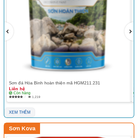
Sơn đá Hòa Bình hoàn thiện mã HGM211.231
Sơ
Liên hệ
Li
Còn hàng
1,219
XEM THÊM
Sơn Kova