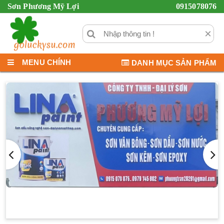
Sơn Phương Mỹ Lợi
0915078076
×
MENU CHÍNH
DANH MỤC SẢN PHẨM