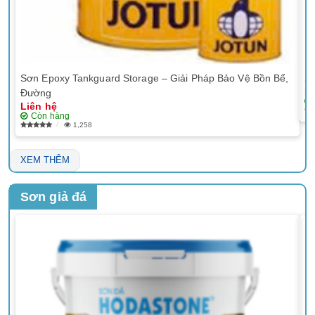
Sơn Epoxy Tankguard Storage – Giải Pháp Bảo Vệ Bồn Bể,
Sơ
Li
Đường
Liên hệ
Còn hàng
1,258
XEM THÊM
Sơn giả đá