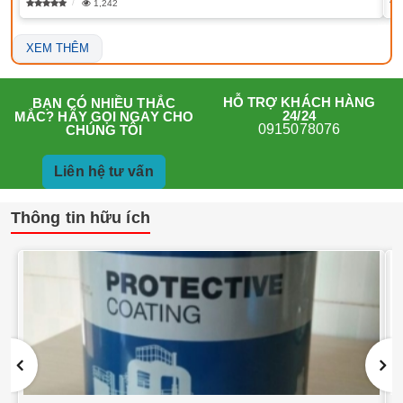
1,242
XEM THÊM
HỖ TRỢ KHÁCH HÀNG
BẠN CÓ NHIỀU THẮC
24/24
MẮC? HÃY GỌI NGAY CHO
0915078076
CHÚNG TÔI
Liên hệ tư vấn
Thông tin hữu ích