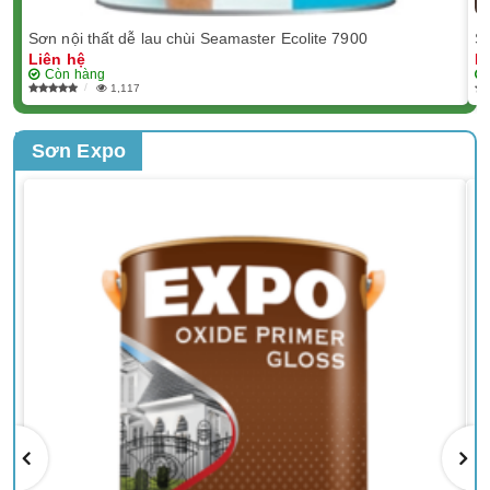
Sơn nội thất dễ lau chùi Seamaster Ecolite 7900
Sơ
Liên hệ
L
Còn hàng
1,117
Sơn Expo