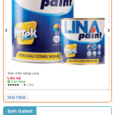
Sơn nhũ vàng Lina
EP
Liên hệ
Li
Còn hàng
1,303
XEM THÊM
Sơn Galant