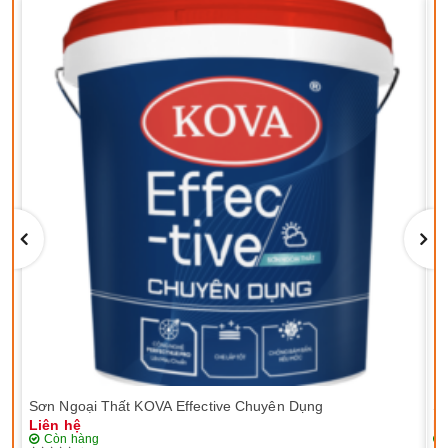
Sơn Ngoại Thất KOVA Effective Chuyên Dụng
Sơ
Liên hệ
Li
Còn hàng