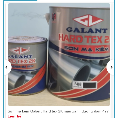
Sơn mạ kẽm Galant Hard tex 2K màu xanh dương đậm 477
Sơ
Liên hệ
Li