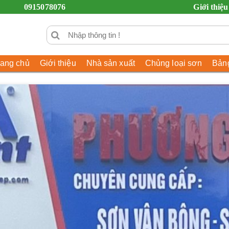
0915078076
Giới thiệu
rang chủ
Giới thiệu
Nhà sản xuất
Chủng loại sơn
Bảng