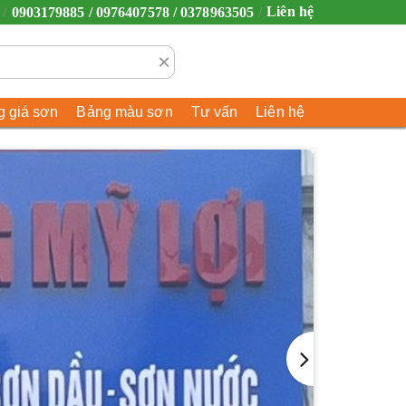
Liên hệ
0903179885 / 0976407578 / 0378963505
×
 giá sơn
Bảng màu sơn
Tư vấn
Liên hệ