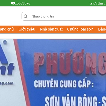
0915078076
Giới thiệu
rang chủ
Giới thiệu
Nhà sản xuất
Chủng loại sơn
Bảng