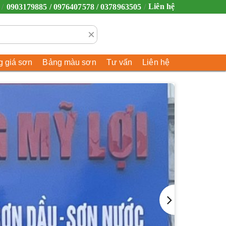
Liên hệ
0903179885 / 0976407578 / 0378963505
×
 giá sơn
Bảng màu sơn
Tư vấn
Liên hệ