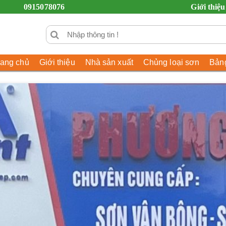
0915078076
Giới thiệu
rang chủ
Giới thiệu
Nhà sản xuất
Chủng loại sơn
Bảng