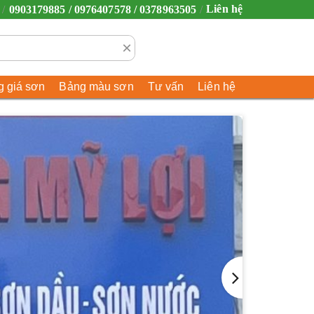
Liên hệ
0903179885 / 0976407578 / 0378963505
×
 giá sơn
Bảng màu sơn
Tư vấn
Liên hệ