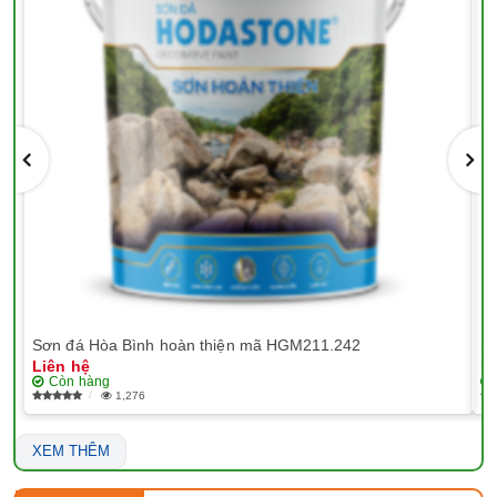
Sơn đá Hòa Bình hoàn thiện mã HGM211.242
Sơ
Liên hệ
Li
Còn hàng
1,276
XEM THÊM