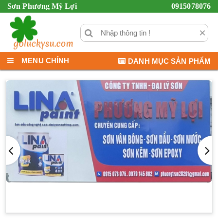
Sơn Phương Mỹ Lợi
0915078076
×
MENU CHÍNH
DANH MỤC SẢN PHẨM