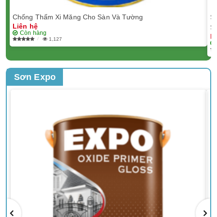
Chống Thấm Xi Măng Cho Sàn Và Tường
S
Liên hệ
S
Còn hàng
L
1,127
Sơn Expo