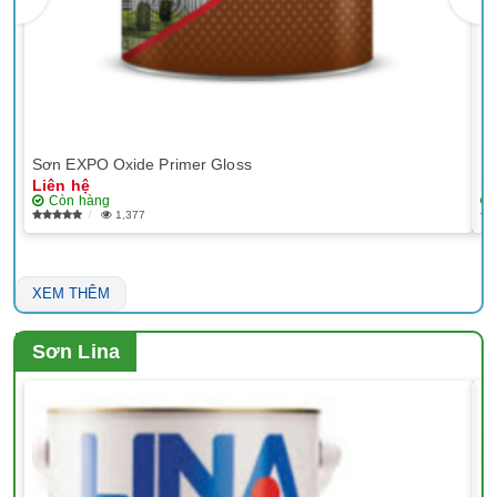
Sơn EXPO Oxide Primer Gloss
Sơ
Liên hệ
Li
Còn hàng
1,377
XEM THÊM
Sơn Lina