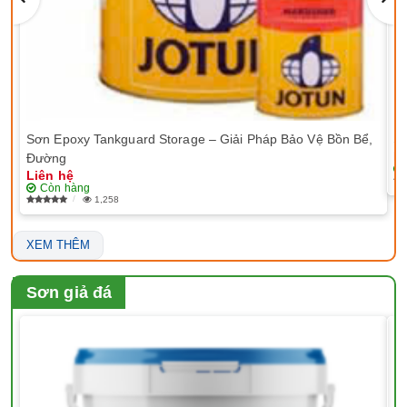
Sơn Epoxy Tankguard Storage – Giải Pháp Bảo Vệ Bồn Bể,
Sơ
Li
Đường
Liên hệ
Còn hàng
1,258
XEM THÊM
Sơn giả đá