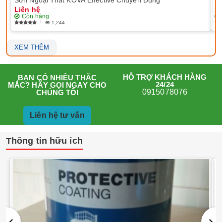
Liên hệ
Li
Còn hàng
1,244
XEM THÊM
HỖ TRỢ KHÁCH HÀNG
BẠN CÓ NHIỀU THẮC
24/24
MẮC? HÃY GỌI NGAY CHO
0915078076
CHÚNG TÔI
Liên hệ tư vấn
Thông tin hữu ích