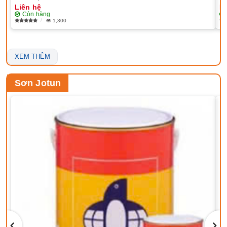
Liên hệ
Li
Còn hàng
1,300
XEM THÊM
Sơn Jotun