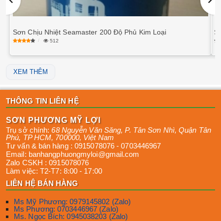
Sơn Chịu Nhiệt Seamaster 200 Độ Phủ Kim Loại
S
512
XEM THÊM
THÔNG TIN LIÊN HỆ
SƠN PHƯƠNG MỸ LỢI
Trụ sở chính:
68 Nguyễn Văn Săng, P. Tân Sơn Nhì
,
Quận Tân
Phú
,
TP HCM
,
700000
,
Việt Nam
Tư vấn & bán hàng :
0915078076
-
0703446967
Email:
banhangphuongmyloi@gmail.com
Zalo CSKH :
0915078076
Làm việc:
T2-T7: 8:00 - 17:00
LIÊN HỆ BÁN HÀNG
Ms Mỹ Phương: 0979145802 (Zalo)
Ms Phương: 0703446967 (Zalo)
Ms. Ngọc Bích: 0945038203 (Zalo)