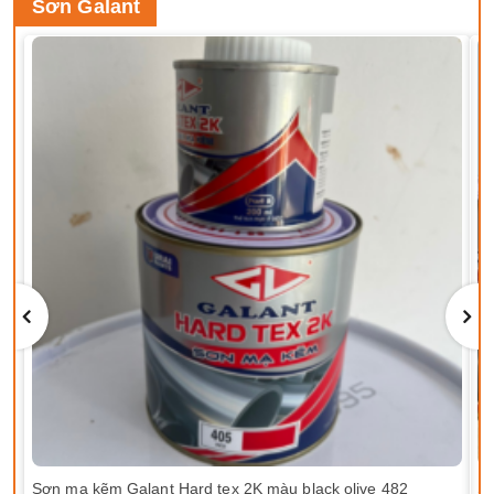
Sơn Galant
Sơn mạ kẽm Galant Hard tex 2K màu black olive 482
Sơ