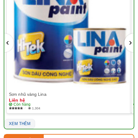
Sơn nhũ vàng Lina
EP
Liên hệ
Li
Còn hàng
1,304
XEM THÊM