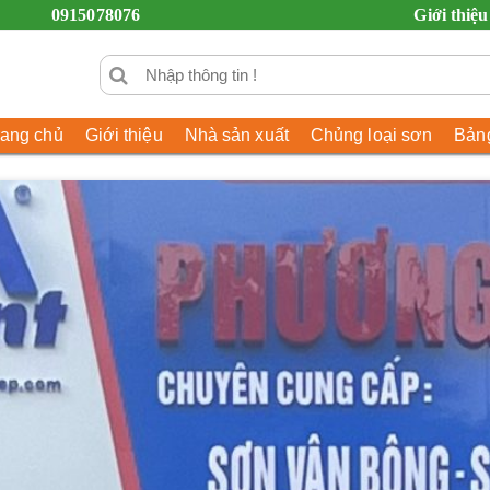
0915078076
Giới thiệu
rang chủ
Giới thiệu
Nhà sản xuất
Chủng loại sơn
Bảng