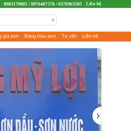
Liên hệ
0903179885 / 0976407578 / 0378963505
×
 giá sơn
Bảng màu sơn
Tư vấn
Liên hệ