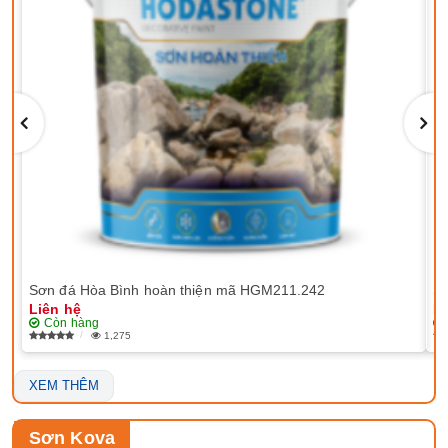
Sơn đá Hòa Bình hoàn thiện mã HGM211.242
Sơ
Liên hệ
Li
Còn hàng
1,275
XEM THÊM
Sơn Kova