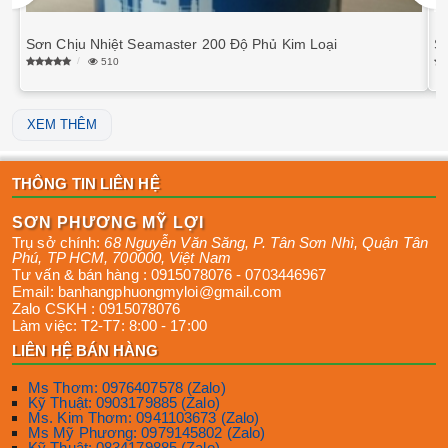
Sơn Chịu Nhiệt Seamaster 200 Độ Phủ Kim Loại
S
510
XEM THÊM
THÔNG TIN LIÊN HỆ
SƠN PHƯƠNG MỸ LỢI
Trụ sở chính:
68 Nguyễn Văn Săng, P. Tân Sơn Nhì
,
Quận Tân
Phú
,
TP HCM
,
700000
,
Việt Nam
Tư vấn & bán hàng :
0915078076
-
0703446967
Email:
banhangphuongmyloi@gmail.com
Zalo CSKH :
0915078076
Làm việc:
T2-T7: 8:00 - 17:00
LIÊN HỆ BÁN HÀNG
Ms Thơm: 0976407578 (Zalo)
Kỹ Thuật: 0903179885 (Zalo)
Ms. Kim Thơm: 0941103673 (Zalo)
Ms Mỹ Phương: 0979145802 (Zalo)
Kỹ Thuật: 0834179885 (Zalo)