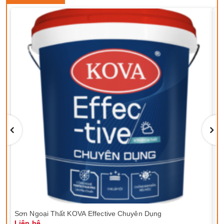
Sơn Ngoại Thất KOVA Effective Chuyên Dụng
Sơ
Liên hệ
Li