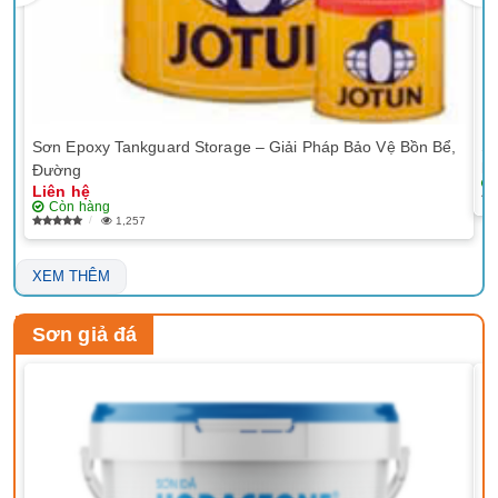
Sơn Epoxy Tankguard Storage – Giải Pháp Bảo Vệ Bồn Bể,
Sơ
Li
Đường
Liên hệ
Còn hàng
1,257
XEM THÊM
Sơn giả đá