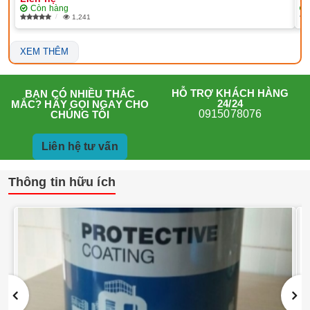
Còn hàng
1,241
XEM THÊM
HỖ TRỢ KHÁCH HÀNG
BẠN CÓ NHIỀU THẮC
24/24
MẮC? HÃY GỌI NGAY CHO
0915078076
CHÚNG TÔI
Liên hệ tư vấn
Thông tin hữu ích