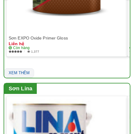
Sơn EXPO Oxide Primer Gloss
Sơ
Liên hệ
Li
Còn hàng
1,377
XEM THÊM
Sơn Lina