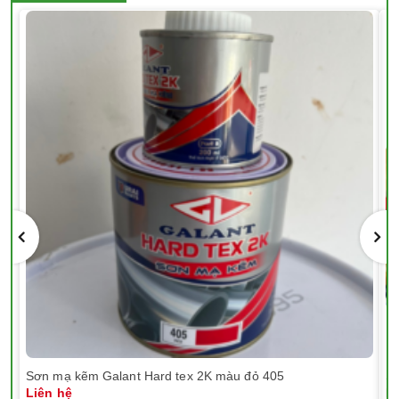
Sơn mạ kẽm Galant Hard tex 2K màu đỏ 405
Sơ
Liên hệ
Li