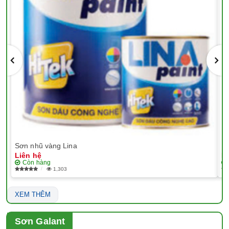
Sơn nhũ vàng Lina
EP
Liên hệ
Li
Còn hàng
1,303
XEM THÊM
Sơn Galant