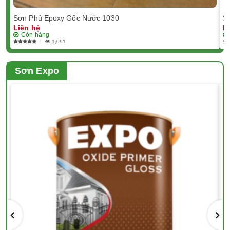
Sơn Phủ Epoxy Gốc Nước 1030
S
Liên hệ
L
Còn hàng
1,091
Sơn Expo