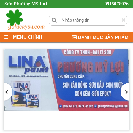
Sơn Phương Mỹ Lợi
0915078076
×
MENU CHÍNH
DANH MỤC SẢN PHẨM