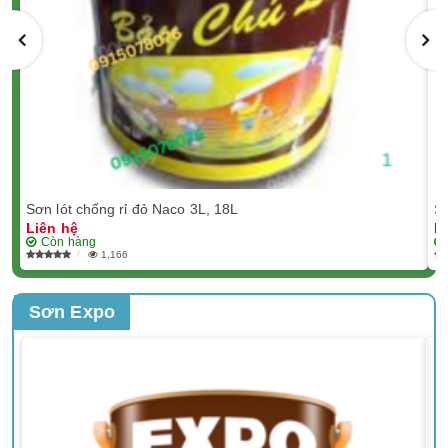
Sơn lót chống rỉ đỏ Naco 3L, 18L
S
Liên hệ
L
Còn hàng
1,166
Sơn Expo