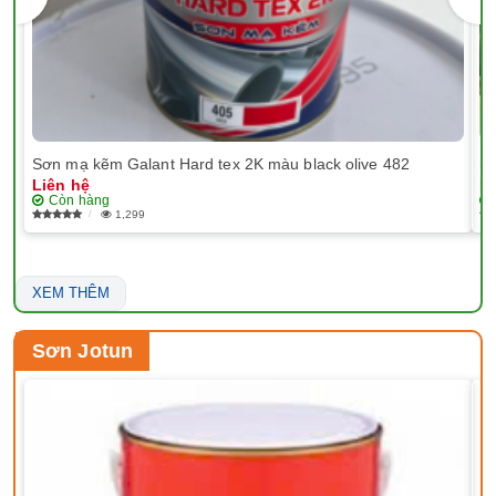
Sơn mạ kẽm Galant Hard tex 2K màu black olive 482
Sơ
Liên hệ
Li
Còn hàng
1,299
XEM THÊM
Sơn Jotun