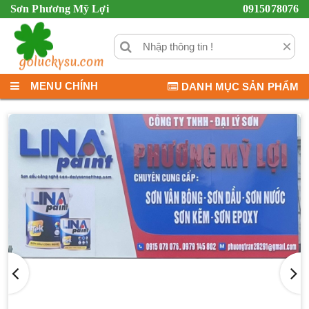
Sơn Phương Mỹ Lợi
0915078076
×
MENU CHÍNH
DANH MỤC SẢN PHẨM