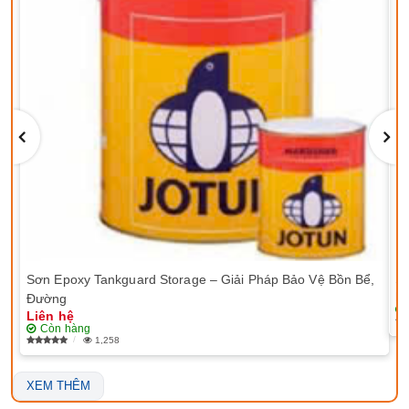
Sơn Epoxy Tankguard Storage – Giải Pháp Bảo Vệ Bồn Bể,
Sơ
Li
Đường
Liên hệ
Còn hàng
1,258
XEM THÊM