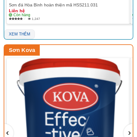
Sơn đá Hòa Bình hoàn thiện mã HSS211.031
Sơ
Liên hệ
Li
Còn hàng
1,247
XEM THÊM
Sơn Kova