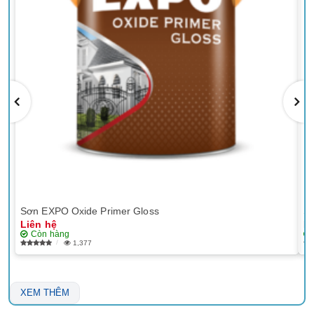
Sơn EXPO Oxide Primer Gloss
Sơ
Liên hệ
Li
Còn hàng
1,377
XEM THÊM