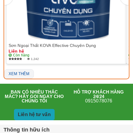
Sơn Ngoại Thất KOVA Effective Chuyên Dụng
Sơ
Liên hệ
Li
Còn hàng
1,242
XEM THÊM
HỖ TRỢ KHÁCH HÀNG
BẠN CÓ NHIỀU THẮC
24/24
MẮC? HÃY GỌI NGAY CHO
0915078076
CHÚNG TÔI
Liên hệ tư vấn
Thông tin hữu ích