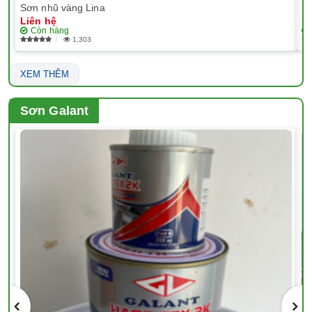
Sơn nhũ vàng Lina
EP
Liên hệ
Li
Còn hàng
1,303
XEM THÊM
Sơn Galant