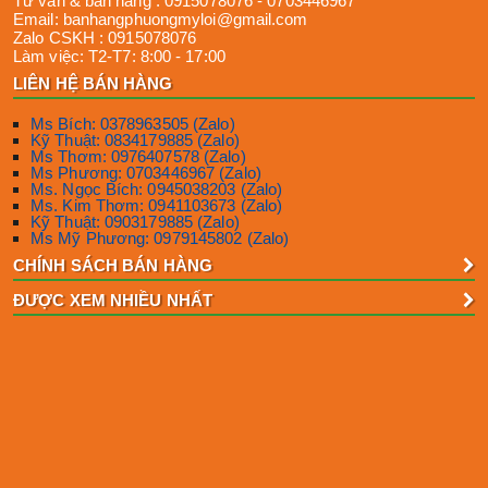
Tư vấn & bán hàng :
0915078076
-
0703446967
Email:
banhangphuongmyloi@gmail.com
Zalo CSKH :
0915078076
Làm việc:
T2-T7: 8:00 - 17:00
LIÊN HỆ BÁN HÀNG
Ms Bích: 0378963505 (Zalo)
Kỹ Thuật: 0834179885 (Zalo)
Ms Thơm: 0976407578 (Zalo)
Ms Phương: 0703446967 (Zalo)
Ms. Ngọc Bích: 0945038203 (Zalo)
Ms. Kim Thơm: 0941103673 (Zalo)
Kỹ Thuật: 0903179885 (Zalo)
Ms Mỹ Phương: 0979145802 (Zalo)
CHÍNH SÁCH BÁN HÀNG
ĐƯỢC XEM NHIỀU NHẤT